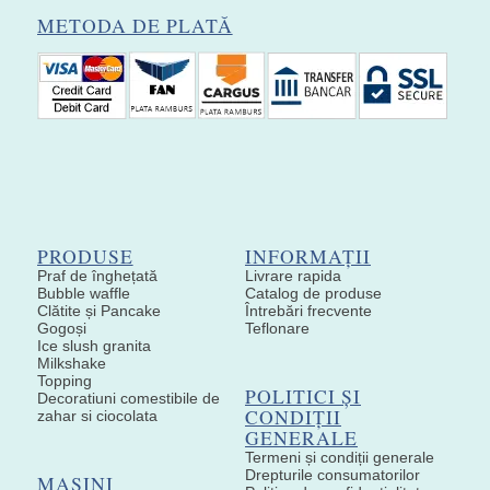
METODA DE PLATĂ
PRODUSE
INFORMAȚII
Praf de înghețată
Livrare rapida
Bubble waffle
Catalog de produse
Clătite și Pancake
Întrebări frecvente
Gogoși
Teflonare
Ice slush granita
Milkshake
Topping
POLITICI ȘI
Decoratiuni comestibile de
CONDIȚII
zahar si ciocolata
GENERALE
Termeni și condiții generale
Drepturile consumatorilor
MAȘINI