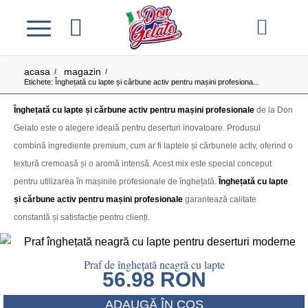
acasa
magazin
/
/
Etichete: Înghețată cu lapte și cărbune activ pentru mașini profesiona...
Înghețată cu lapte și cărbune activ pentru mașini profesionale
de la Don
Gelato este o alegere ideală pentru deserturi inovatoare. Produsul
combină ingrediente premium, cum ar fi laptele și cărbunele activ, oferind o
textură cremoasă și o aromă intensă. Acest mix este special conceput
pentru utilizarea în mașinile profesionale de înghețată.
Înghețată cu lapte
și cărbune activ pentru mașini profesionale
garantează calitate
constantă și satisfacție pentru clienți.
Praf de înghețată neagră cu lapte
56.98
RON
ADAUGĂ ÎN COȘ