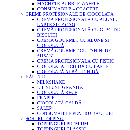
MACHETE BUBBLE WAFFLE
CONSUMABILE – COACERE
CREME PROFESIONALE DE CIOCOLATĂ
CREMĂ PROFESIONALĂ CU ALUNE,
LAPTE ȘI CACAO
CREMĂ PROFESIONALĂ CU GUST DE
BISCUIȚI
CREMĂ GOURMET CU ALUNE ȘI
CIOCOLATĂ
CREMĂ GOURMET CU TAHINI DE
SUSAN
CREMĂ PROFESIONALĂ CU FISTIC
CIOCOLATĂ LICHIDĂ CU LAPTE
CIOCOLATĂ ALBĂ LICHIDĂ
BĂUTURI
MILKSHAKE
ICE SLUSH GRANITA
CIOCOLATĂ RECE
FRAPPE
CIOCOLATĂ CALDĂ
SALEP
CONSUMABILE PENTRU BĂUTURI
SOSURI TOPPING
TOPPINGURI PREMIUM
TOPPINGURI CLASSIC