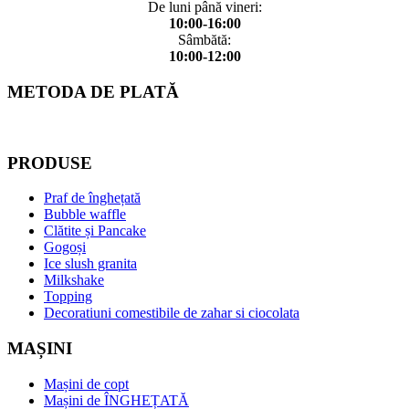
De luni până vineri:
10:00-16:00
Sâmbătă:
10:00-12:00
METODA DE PLATĂ
PRODUSE
Praf de înghețată
Bubble waffle
Clătite și Pancake
Gogoși
Ice slush granita
Milkshake
Topping
Decoratiuni comestibile de zahar si ciocolata
MAȘINI
Mașini de copt
Mașini de ÎNGHEȚATĂ