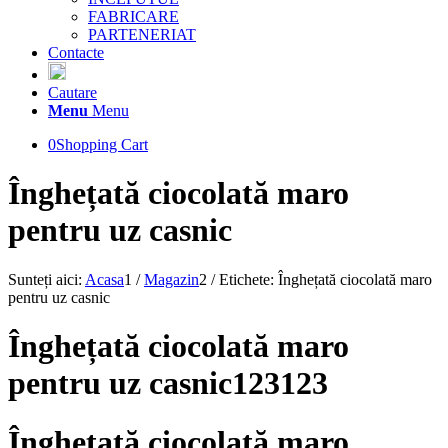
FABRICARE
PARTENERIAT
Contacte
Cautare
Menu
Menu
0
Shopping Cart
Înghețată ciocolată maro
pentru uz casnic
Sunteți aici:
Acasa
1
/
Magazin
2
/
Etichete: Înghețată ciocolată maro
pentru uz casnic
Înghețată ciocolată maro
pentru uz casnic123123
Înghețată ciocolată maro