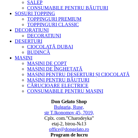
SALEP
CONSUMABILE PENTRU BĂUTURI
SOSURI TOPPING
TOPPINGURI PREMIUM
TOPPINGURI CLASSIC
DECORATIUNI
DECORATIUNI
DESERTURI
CIOCOLATĂ DUBAI
BUDINCĂ
MAȘINI
MAȘINI DE COPT
MAȘINI DE ÎNGHEȚATĂ
MAȘINI PENTRU DESERTURI ȘI CIOCOLATĂ
MAȘINI PENTRU BĂUTURI
CĂRUCIOARE ELECTRICE
CONSUMABILE PENTRU MAȘINI
Don Gelato Shop
Bulgaria, Ruse,
str T.Ikonomov 45, 7019,
Cplx. com.”Charodeyka”
etaj-2, birou-№13
office@dongelato.ro
Program de lucru