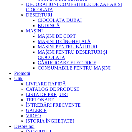
DECORATIUNI COMESTIBILE DE ZAHAR SI
CIOCOLATA
DESERTURI
CIOCOLATĂ DUBAI
BUDINCĂ
MAȘINI
MAȘINI DE COPT
MAȘINI DE ÎNGHEȚATĂ
MAȘINI PENTRU BĂUTURI
MAȘINI PENTRU DESERTURI ȘI
CIOCOLATĂ
CĂRUCIOARE ELECTRICE
CONSUMABILE PENTRU MAȘINI
Promotii
Utile
LIVRARE RAPIDĂ
CATALOG DE PRODUSE
LISTA DE PREȚURI
TEFLONARE
ÎNTREBĂRI FRECVENTE
GALERIE
VIDEO
ISTORIA ÎNGHEȚATEI
Despre noi
ÎNCEPUTUL