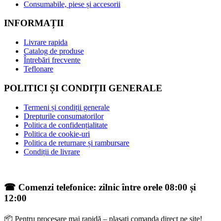
Consumabile, piese și accesorii
INFORMAȚII
Livrare rapida
Catalog de produse
Întrebări frecvente
Teflonare
POLITICI ȘI CONDIȚII GENERALE
Termeni și condiții generale
Drepturile consumatorilor
Politica de confidențialitate
Politica de cookie-uri
Politica de returnare și rambursare
Condiții de livrare
☎ Comenzi telefonice: zilnic între orele 08:00 și
12:00
📦 Pentru procesare mai rapidă – plasați comanda direct pe site!