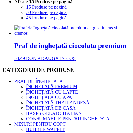
Afisare
15 Produse pe pagină
15 Produse pe pagină
30 Produse pe pagină
45 Produse pe pagină
Praf de înghețată ciocolata premium
53.49
RON
ADAUGĂ ÎN COȘ
CATEGORII DE PRODUSE
PRAF DE ÎNGHEȚATĂ
ÎNGHEȚATĂ PREMIUM
ÎNGHEȚATĂ CU LAPTE
ÎNGHEȚATĂ CU APA
ÎNGHEȚATĂ THAILANDEZĂ
ÎNGHEȚATĂ DE CASA
BASES GELATO ITALIAN
CONSUMABILE PENTRU INGHETATA
MIXURI PENTRU COPT
BUBBLE WAFFLE