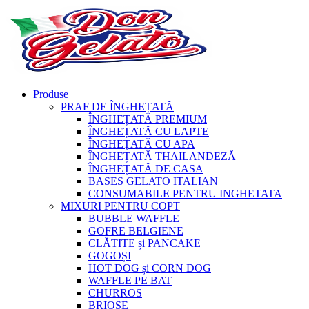
Produse
PRAF DE ÎNGHEȚATĂ
ÎNGHEȚATĂ PREMIUM
ÎNGHEȚATĂ CU LAPTE
ÎNGHEȚATĂ CU APA
ÎNGHEȚATĂ THAILANDEZĂ
ÎNGHEȚATĂ DE CASA
BASES GELATO ITALIAN
CONSUMABILE PENTRU INGHETATA
MIXURI PENTRU COPT
BUBBLE WAFFLE
GOFRE BELGIENE
CLĂTITE și PANCAKE
GOGOȘI
HOT DOG și CORN DOG
WAFFLE PE BAT
CHURROS
BRIOȘE