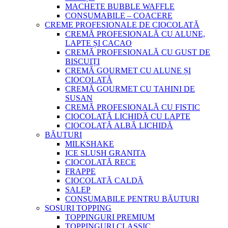
MACHETE BUBBLE WAFFLE
CONSUMABILE – COACERE
CREME PROFESIONALE DE CIOCOLATĂ
CREMĂ PROFESIONALĂ CU ALUNE,
LAPTE ȘI CACAO
CREMĂ PROFESIONALĂ CU GUST DE
BISCUIȚI
CREMĂ GOURMET CU ALUNE ȘI
CIOCOLATĂ
CREMĂ GOURMET CU TAHINI DE
SUSAN
CREMĂ PROFESIONALĂ CU FISTIC
CIOCOLATĂ LICHIDĂ CU LAPTE
CIOCOLATĂ ALBĂ LICHIDĂ
BĂUTURI
MILKSHAKE
ICE SLUSH GRANITA
CIOCOLATĂ RECE
FRAPPE
CIOCOLATĂ CALDĂ
SALEP
CONSUMABILE PENTRU BĂUTURI
SOSURI TOPPING
TOPPINGURI PREMIUM
TOPPINGURI CLASSIC