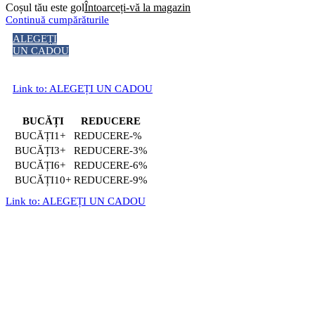
Coșul tău este gol
Întoarceți-vă la magazin
Continuă cumpărăturile
ALEGEȚI
UN CADOU
Link to: ALEGEȚI UN CADOU
BUCĂȚI
REDUCERE
1+
-%
3+
-3%
6+
-6%
10+
-9%
Link to: ALEGEȚI UN CADOU