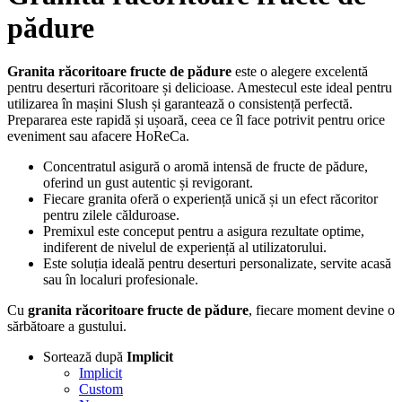
pădure
Granita răcoritoare fructe de pădure
este o alegere excelentă
pentru deserturi răcoritoare și delicioase. Amestecul este ideal pentru
utilizarea în mașini Slush și garantează o consistență perfectă.
Prepararea este rapidă și ușoară, ceea ce îl face potrivit pentru orice
eveniment sau afacere HoReCa.
Concentratul asigură o aromă intensă de fructe de pădure,
oferind un gust autentic și revigorant.
Fiecare granita oferă o experiență unică și un efect răcoritor
pentru zilele călduroase.
Premixul este conceput pentru a asigura rezultate optime,
indiferent de nivelul de experiență al utilizatorului.
Este soluția ideală pentru deserturi personalizate, servite acasă
sau în localuri profesionale.
Cu
granita răcoritoare fructe de pădure
, fiecare moment devine o
sărbătoare a gustului.
Sortează după
Implicit
Implicit
Custom