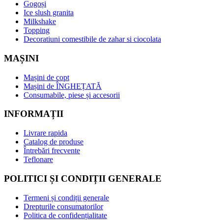
Gogoși
Ice slush granita
Milkshake
Topping
Decoratiuni comestibile de zahar si ciocolata
MAȘINI
Mașini de copt
Mașini de ÎNGHEȚATĂ
Consumabile, piese și accesorii
INFORMAȚII
Livrare rapida
Catalog de produse
Întrebări frecvente
Teflonare
POLITICI ȘI CONDIȚII GENERALE
Termeni și condiții generale
Drepturile consumatorilor
Politica de confidențialitate