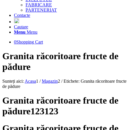
FABRICARE
PARTENERIAT
Contacte
Cautare
Menu
Menu
0
Shopping Cart
Granita răcoritoare fructe de
pădure
Sunteți aici:
Acasa
1
/
Magazin
2
/
Etichete: Granita răcoritoare fructe
de pădure
Granita răcoritoare fructe de
pădure123123
Granita răcoritoare fructe de