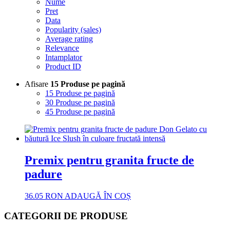
Nume
Pret
Data
Popularity (sales)
Average rating
Relevance
Intamplator
Product ID
Afisare
15 Produse pe pagină
15 Produse pe pagină
30 Produse pe pagină
45 Produse pe pagină
Premix pentru granita fructe de
padure
36.05
RON
ADAUGĂ ÎN COȘ
CATEGORII DE PRODUSE