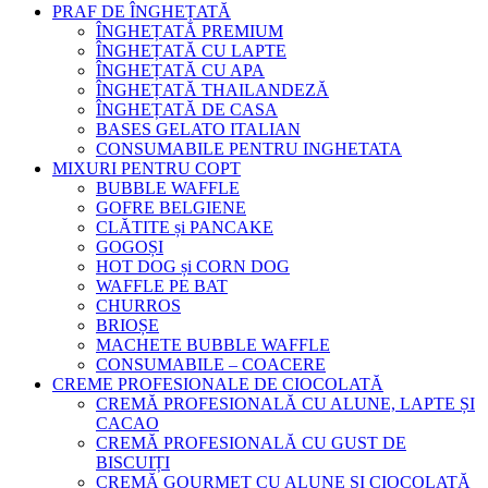
PRAF DE ÎNGHEȚATĂ
ÎNGHEȚATĂ PREMIUM
ÎNGHEȚATĂ CU LAPTE
ÎNGHEȚATĂ CU APA
ÎNGHEȚATĂ THAILANDEZĂ
ÎNGHEȚATĂ DE CASA
BASES GELATO ITALIAN
CONSUMABILE PENTRU INGHETATA
MIXURI PENTRU COPT
BUBBLE WAFFLE
GOFRE BELGIENE
CLĂTITE și PANCAKE
GOGOȘI
HOT DOG și CORN DOG
WAFFLE PE BAT
CHURROS
BRIOȘE
MACHETE BUBBLE WAFFLE
CONSUMABILE – COACERE
CREME PROFESIONALE DE CIOCOLATĂ
CREMĂ PROFESIONALĂ CU ALUNE, LAPTE ȘI
CACAO
CREMĂ PROFESIONALĂ CU GUST DE
BISCUIȚI
CREMĂ GOURMET CU ALUNE ȘI CIOCOLATĂ