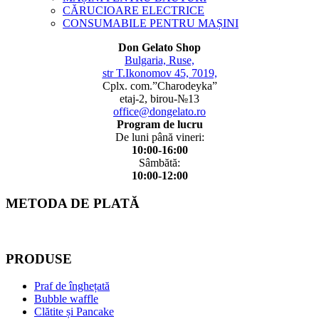
CĂRUCIOARE ELECTRICE
CONSUMABILE PENTRU MAȘINI
Don Gelato Shop
Bulgaria, Ruse,
str T.Ikonomov 45, 7019,
Cplx. com.”Charodeyka”
etaj-2, birou-№13
office@dongelato.ro
Program de lucru
De luni până vineri:
10:00-16:00
Sâmbătă:
10:00-12:00
METODA DE PLATĂ
PRODUSE
Praf de înghețată
Bubble waffle
Clătite și Pancake