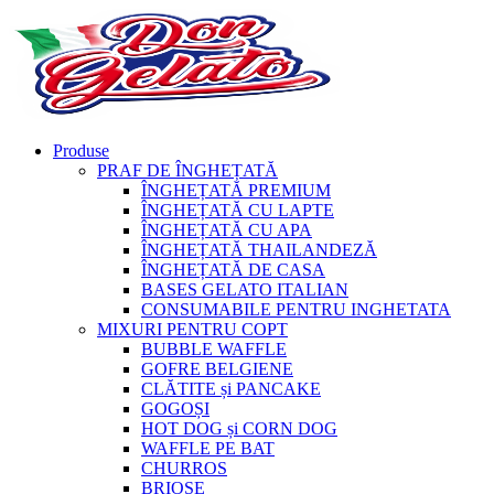
Produse
PRAF DE ÎNGHEȚATĂ
ÎNGHEȚATĂ PREMIUM
ÎNGHEȚATĂ CU LAPTE
ÎNGHEȚATĂ CU APA
ÎNGHEȚATĂ THAILANDEZĂ
ÎNGHEȚATĂ DE CASA
BASES GELATO ITALIAN
CONSUMABILE PENTRU INGHETATA
MIXURI PENTRU COPT
BUBBLE WAFFLE
GOFRE BELGIENE
CLĂTITE și PANCAKE
GOGOȘI
HOT DOG și CORN DOG
WAFFLE PE BAT
CHURROS
BRIOȘE