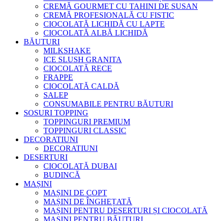
CREMĂ GOURMET CU TAHINI DE SUSAN
CREMĂ PROFESIONALĂ CU FISTIC
CIOCOLATĂ LICHIDĂ CU LAPTE
CIOCOLATĂ ALBĂ LICHIDĂ
BĂUTURI
MILKSHAKE
ICE SLUSH GRANITA
CIOCOLATĂ RECE
FRAPPE
CIOCOLATĂ CALDĂ
SALEP
CONSUMABILE PENTRU BĂUTURI
SOSURI TOPPING
TOPPINGURI PREMIUM
TOPPINGURI CLASSIC
DECORATIUNI
DECORATIUNI
DESERTURI
CIOCOLATĂ DUBAI
BUDINCĂ
MAȘINI
MAȘINI DE COPT
MAȘINI DE ÎNGHEȚATĂ
MAȘINI PENTRU DESERTURI ȘI CIOCOLATĂ
MAȘINI PENTRU BĂUTURI