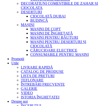
DECORATIUNI COMESTIBILE DE ZAHAR SI
CIOCOLATA
DESERTURI
CIOCOLATĂ DUBAI
BUDINCĂ
MAȘINI
MAȘINI DE COPT
MAȘINI DE ÎNGHEȚATĂ
MAȘINI PENTRU BĂUTURI
MAȘINI PENTRU DESERTURI ȘI
CIOCOLATĂ
CĂRUCIOARE ELECTRICE
CONSUMABILE PENTRU MAȘINI
Promotii
Utile
LIVRARE RAPIDĂ
CATALOG DE PRODUSE
LISTA DE PREȚURI
TEFLONARE
ÎNTREBĂRI FRECVENTE
GALERIE
VIDEO
ISTORIA ÎNGHEȚATEI
Despre noi
ÎNCEPUTUL