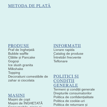
METODA DE PLATĂ
PRODUSE
INFORMAȚII
Praf de înghețată
Livrare rapida
Bubble waffle
Catalog de produse
Clătite și Pancake
Întrebări frecvente
Gogoși
Teflonare
Ice slush granita
Milkshake
Topping
POLITICI ȘI
Decoratiuni comestibile de
CONDIȚII
zahar si ciocolata
GENERALE
Termeni și condiții generale
Drepturile consumatorilor
MAȘINI
Politica de confidențialitate
Mașini de copt
Politica de cookie-uri
Mașini de ÎNGHEȚATĂ
Politica de returnare și