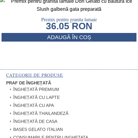
Premix pentru granita lamaie
36.05
RON
ADAUGĂ ÎN COȘ
CATEGORII DE PRODUSE
PRAF DE ÎNGHEȚATĂ
ÎNGHEȚATĂ PREMIUM
ÎNGHEȚATĂ CU LAPTE
ÎNGHEȚATĂ CU APA
ÎNGHEȚATĂ THAILANDEZĂ
ÎNGHEȚATĂ DE CASA
BASES GELATO ITALIAN
CONSUMABILE PENTRU INGHETATA