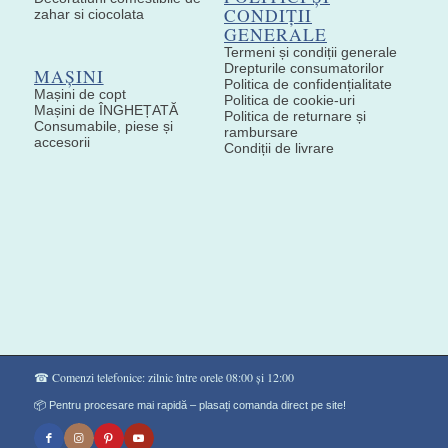
CONDIȚII
zahar si ciocolata
GENERALE
Termeni și condiții generale
Drepturile consumatorilor
MAȘINI
Politica de confidențialitate
Mașini de copt
Politica de cookie-uri
Mașini de ÎNGHEȚATĂ
Politica de returnare și
Consumabile, piese și
rambursare
accesorii
Condiții de livrare
☎ Comenzi telefonice: zilnic între orele 08:00 și 12:00
📦 Pentru procesare mai rapidă – plasați comanda direct pe site!