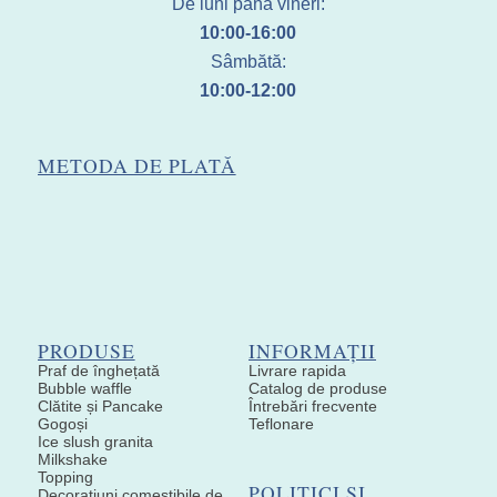
De luni până vineri:
10:00-16:00
Sâmbătă:
10:00-12:00
METODA DE PLATĂ
PRODUSE
INFORMAȚII
Praf de înghețată
Livrare rapida
Bubble waffle
Catalog de produse
Clătite și Pancake
Întrebări frecvente
Gogoși
Teflonare
Ice slush granita
Milkshake
Topping
POLITICI ȘI
Decoratiuni comestibile de