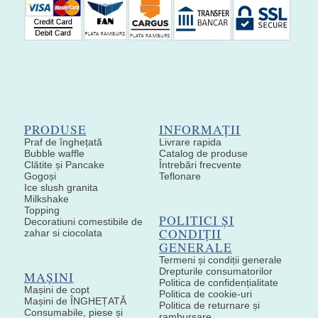
PRODUSE
INFORMAȚII
Praf de înghețată
Livrare rapida
Bubble waffle
Catalog de produse
Clătite și Pancake
Întrebări frecvente
Gogoși
Teflonare
Ice slush granita
Milkshake
Topping
POLITICI ȘI
Decoratiuni comestibile de
CONDIȚII
zahar si ciocolata
GENERALE
Termeni și condiții generale
Drepturile consumatorilor
MAȘINI
Politica de confidențialitate
Mașini de copt
Politica de cookie-uri
Mașini de ÎNGHEȚATĂ
Politica de returnare și
Consumabile, piese și
rambursare