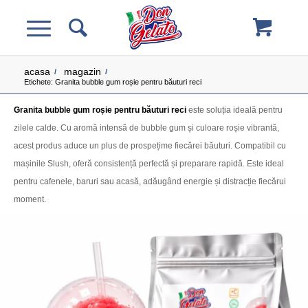
acasa
magazin
/
/
Etichete: Granita bubble gum roșie pentru băuturi reci
Granita bubble gum roșie pentru băuturi reci
este soluția ideală pentru
zilele calde. Cu aromă intensă de bubble gum și culoare roșie vibrantă,
acest produs aduce un plus de prospețime fiecărei băuturi. Compatibil cu
mașinile Slush, oferă consistență perfectă și preparare rapidă. Este ideal
pentru cafenele, baruri sau acasă, adăugând energie și distracție fiecărui
moment.