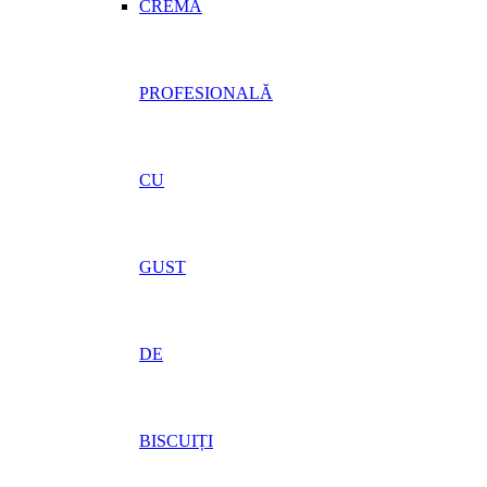
CREMĂ
PROFESIONALĂ
CU
GUST
DE
BISCUIȚI