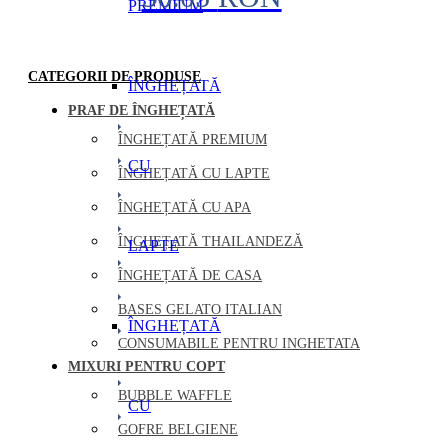
PREMIUM
CATEGORII DE PRODUSE
ÎNGHEȚATĂ
PRAF DE ÎNGHEȚATĂ
ÎNGHEȚATĂ PREMIUM
CU
ÎNGHEȚATĂ CU LAPTE
ÎNGHEȚATĂ CU APA
ÎNGHEȚATĂ THAILANDEZĂ
LAPTE
ÎNGHEȚATĂ DE CASA
BASES GELATO ITALIAN
ÎNGHEȚATĂ
CONSUMABILE PENTRU INGHETATA
MIXURI PENTRU COPT
BUBBLE WAFFLE
CU
GOFRE BELGIENE