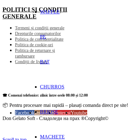
POLITICI ȘI CONDIȚII
WAFFLE
GENERALE
Termeni și condiții generale
Drepturile consumatorilor
PE
Politica de confidențialitate
Politica de cookie-uri
Politica de returnare și
rambursare
BAT
Condiții de livrare
CHURROS
☎ Comenzi telefonice: zilnic între orele 08:00 și 12:00
📦 Pentru procesare mai rapidă – plasați comanda direct pe site!
BRIOȘE
Facebook
Instagram
Pinterest
Youtube
Don Gelato Soft - Сладоледи на прах ®Copyright©
MACHETE
Scroll to top