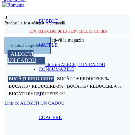
0
BUBBLE
Produsul a fost adăugat la comandă.
- 25% REDUCERE DE LA SERVICIILE DE CURIER
Coșul tău este gol
Întoarceți-vă la magazin
WAFFLE
Continuă cumpărăturile
ALEGEȚI
UN CADOU
Link to: ALEGEȚI UN CADOU
CONSUMABILE
BUCĂȚI
REDUCERE
1+
-%
3+
-3%
6+
-6%
–
10+
-9%
Link to: ALEGEȚI UN CADOU
COACERE