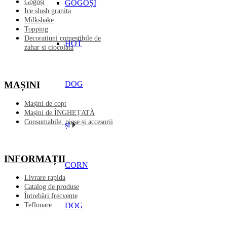
Gogoși
GOGOȘI
Ice slush granita
Milkshake
Topping
Decoratiuni comestibile de
HOT
zahar si ciocolata
MAȘINI
DOG
Mașini de copt
Mașini de ÎNGHEȚATĂ
Consumabile, piese și accesorii
și
INFORMAȚII
CORN
Livrare rapida
Catalog de produse
Întrebări frecvente
DOG
Teflonare