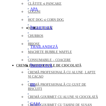
CLĂTITE și PANCAKE
APA
GOGOȘI
HOT DOG și CORN DOG
ÎNGHEȚATĂ
WAFFLE PE BAT
CHURROS
BRIOȘE
THAILANDEZĂ
MACHETE BUBBLE WAFFLE
CONSUMABILE – COACERE
CREME PROFESIONALE DE CIOCOLATĂ
ÎNGHEȚATĂ
CREMĂ PROFESIONALĂ CU ALUNE, LAPTE
ȘI CACAO
DE
CREMĂ PROFESIONALĂ CU GUST DE
BISCUIȚI
CREMĂ GOURMET CU ALUNE ȘI CIOCOLATĂ
CASA
CREMĂ GOURMET CU TAHINI DE SUSAN