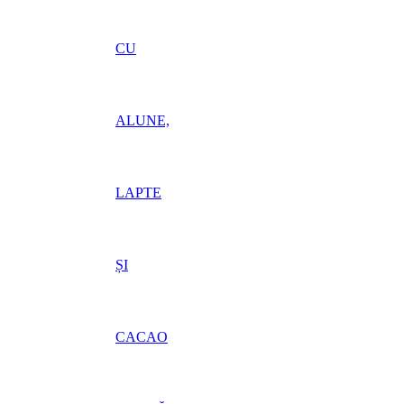
CU
ALUNE,
LAPTE
ȘI
CACAO