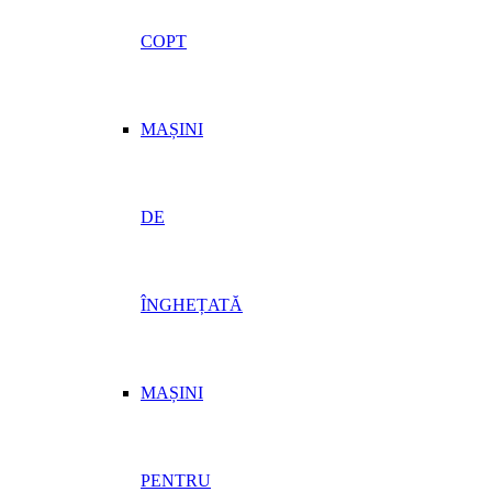
COPT
MAȘINI
DE
ÎNGHEȚATĂ
MAȘINI
PENTRU