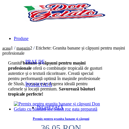
Produse
1
/
2
/
Etichete: Granita banane și căpșuni pentru mașini
acasa
magazin
profesionale
PRAF DE
Granita
banane și căpșuni pentru mașini
profesionale
oferă o combinație tropicală de gusturi
autentice și o textură răcoritoare. Creată special
pentru performanță optimă în mașinile profesionale
de Slush, aceasta este alegerea ideală pentru
ÎNGHEȚATĂ
cafenele și locații premium.
Savurează băuturi
tropicale perfecte!
ÎNGHEȚATĂ
Premix pentru granita banane și căpșuni
36.05
RON