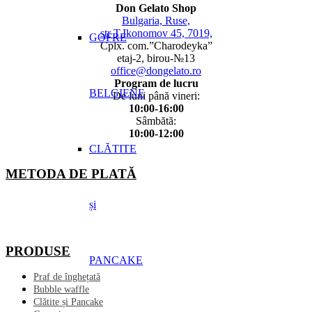
Don Gelato Shop
Bulgaria, Ruse,
str T.Ikonomov 45, 7019,
GOFRE
Cplx. com.”Charodeyka”
etaj-2, birou-№13
office@dongelato.ro
Program de lucru
BELGIENE
De luni până vineri:
10:00-16:00
Sâmbătă:
10:00-12:00
CLĂTITE
METODA DE PLATĂ
și
PRODUSE
PANCAKE
Praf de înghețată
Bubble waffle
Clătite și Pancake