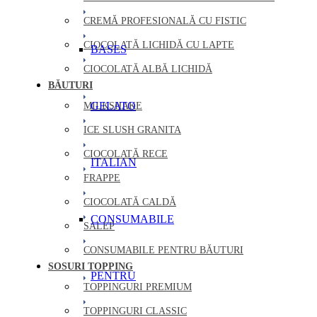
CREMĂ PROFESIONALĂ CU FISTIC
CIOCOLATĂ LICHIDĂ CU LAPTE
BASES
CIOCOLATĂ ALBĂ LICHIDĂ
BĂUTURI
GELATO
MILKSHAKE
ICE SLUSH GRANITA
CIOCOLATĂ RECE
ITALIAN
FRAPPE
CIOCOLATĂ CALDĂ
CONSUMABILE
SALEP
CONSUMABILE PENTRU BĂUTURI
SOSURI TOPPING
PENTRU
TOPPINGURI PREMIUM
TOPPINGURI CLASSIC