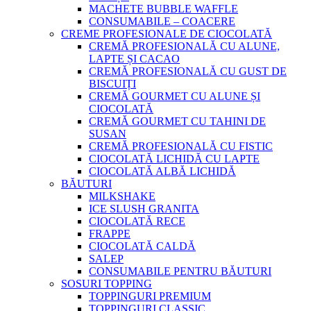
MACHETE BUBBLE WAFFLE
CONSUMABILE – COACERE
CREME PROFESIONALE DE CIOCOLATĂ
CREMĂ PROFESIONALĂ CU ALUNE,
LAPTE ȘI CACAO
CREMĂ PROFESIONALĂ CU GUST DE
BISCUIȚI
CREMĂ GOURMET CU ALUNE ȘI
CIOCOLATĂ
CREMĂ GOURMET CU TAHINI DE
SUSAN
CREMĂ PROFESIONALĂ CU FISTIC
CIOCOLATĂ LICHIDĂ CU LAPTE
CIOCOLATĂ ALBĂ LICHIDĂ
BĂUTURI
MILKSHAKE
ICE SLUSH GRANITA
CIOCOLATĂ RECE
FRAPPE
CIOCOLATĂ CALDĂ
SALEP
CONSUMABILE PENTRU BĂUTURI
SOSURI TOPPING
TOPPINGURI PREMIUM
TOPPINGURI CLASSIC