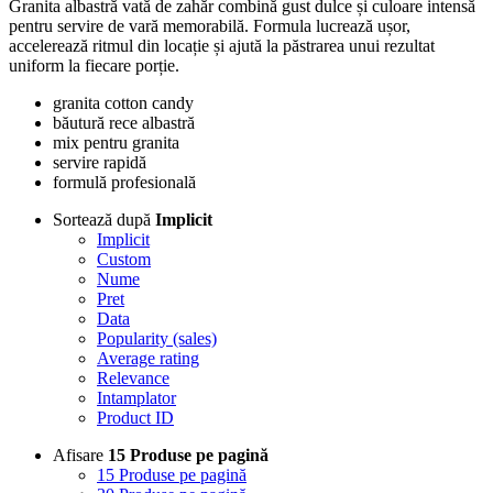
Granita albastră vată de zahăr combină gust dulce și culoare intensă
pentru servire de vară memorabilă. Formula lucrează ușor,
accelerează ritmul din locație și ajută la păstrarea unui rezultat
uniform la fiecare porție.
granita cotton candy
băutură rece albastră
mix pentru granita
servire rapidă
formulă profesională
Sortează după
Implicit
Implicit
Custom
Nume
Pret
Data
Popularity (sales)
Average rating
Relevance
Intamplator
Product ID
Afisare
15 Produse pe pagină
15 Produse pe pagină