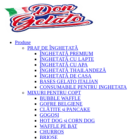
Produse
PRAF DE ÎNGHEȚATĂ
ÎNGHEȚATĂ PREMIUM
ÎNGHEȚATĂ CU LAPTE
ÎNGHEȚATĂ CU APA
ÎNGHEȚATĂ THAILANDEZĂ
ÎNGHEȚATĂ DE CASA
BASES GELATO ITALIAN
CONSUMABILE PENTRU INGHETATA
MIXURI PENTRU COPT
BUBBLE WAFFLE
GOFRE BELGIENE
CLĂTITE și PANCAKE
GOGOȘI
HOT DOG și CORN DOG
WAFFLE PE BAT
CHURROS
BRIOȘE