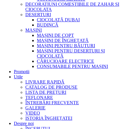
DECORATIUNI COMESTIBILE DE ZAHAR SI
CIOCOLATA
DESERTURI
CIOCOLATĂ DUBAI
BUDINCĂ
MAȘINI
MAȘINI DE COPT
MAȘINI DE ÎNGHEȚATĂ
MAȘINI PENTRU BĂUTURI
MAȘINI PENTRU DESERTURI ȘI
CIOCOLATĂ
CĂRUCIOARE ELECTRICE
CONSUMABILE PENTRU MAȘINI
Promotii
Utile
LIVRARE RAPIDĂ
CATALOG DE PRODUSE
LISTA DE PREȚURI
TEFLONARE
ÎNTREBĂRI FRECVENTE
GALERIE
VIDEO
ISTORIA ÎNGHEȚATEI
Despre noi
ÎNCEPUTUL