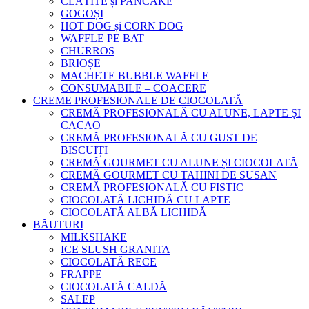
CLĂTITE și PANCAKE
GOGOȘI
HOT DOG și CORN DOG
WAFFLE PE BAT
CHURROS
BRIOȘE
MACHETE BUBBLE WAFFLE
CONSUMABILE – COACERE
CREME PROFESIONALE DE CIOCOLATĂ
CREMĂ PROFESIONALĂ CU ALUNE, LAPTE ȘI
CACAO
CREMĂ PROFESIONALĂ CU GUST DE
BISCUIȚI
CREMĂ GOURMET CU ALUNE ȘI CIOCOLATĂ
CREMĂ GOURMET CU TAHINI DE SUSAN
CREMĂ PROFESIONALĂ CU FISTIC
CIOCOLATĂ LICHIDĂ CU LAPTE
CIOCOLATĂ ALBĂ LICHIDĂ
BĂUTURI
MILKSHAKE
ICE SLUSH GRANITA
CIOCOLATĂ RECE
FRAPPE
CIOCOLATĂ CALDĂ
SALEP