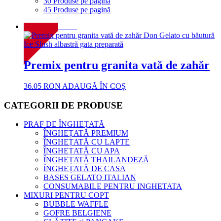
30 Produse pe pagină
45 Produse pe pagină
NOU!
Premix pentru granita vată de zahăr
36.05
RON
ADAUGĂ ÎN COȘ
CATEGORII DE PRODUSE
PRAF DE ÎNGHEȚATĂ
ÎNGHEȚATĂ PREMIUM
ÎNGHEȚATĂ CU LAPTE
ÎNGHEȚATĂ CU APA
ÎNGHEȚATĂ THAILANDEZĂ
ÎNGHEȚATĂ DE CASA
BASES GELATO ITALIAN
CONSUMABILE PENTRU INGHETATA
MIXURI PENTRU COPT
BUBBLE WAFFLE
GOFRE BELGIENE