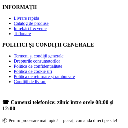
INFORMAȚII
Livrare rapida
Catalog de produse
Întrebări frecvente
Teflonare
POLITICI ȘI CONDIȚII GENERALE
Termeni și condiții generale
Drepturile consumatorilor
Politica de confidențialitate
Politica de cookie-uri
Politica de returnare și rambursare
Condiții de livrare
☎ Comenzi telefonice: zilnic între orele 08:00 și
12:00
📦 Pentru procesare mai rapidă – plasați comanda direct pe site!