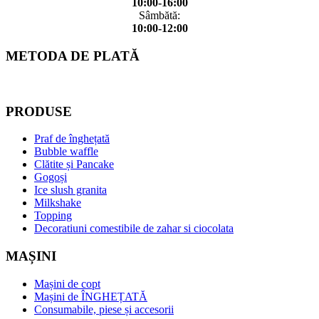
10:00-16:00
Sâmbătă:
10:00-12:00
METODA DE PLATĂ
PRODUSE
Praf de înghețată
Bubble waffle
Clătite și Pancake
Gogoși
Ice slush granita
Milkshake
Topping
Decoratiuni comestibile de zahar si ciocolata
MAȘINI
Mașini de copt
Mașini de ÎNGHEȚATĂ
Consumabile, piese și accesorii