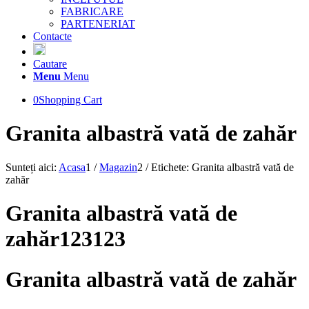
FABRICARE
PARTENERIAT
Contacte
Cautare
Menu
Menu
0
Shopping Cart
Granita albastră vată de zahăr
Sunteți aici:
Acasa
1
/
Magazin
2
/
Etichete: Granita albastră vată de
zahăr
Granita albastră vată de
zahăr123123
Granita albastră vată de zahăr