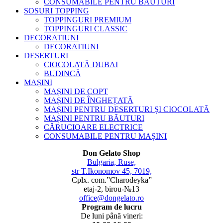
CONSUMABILE PENTRU BĂUTURI
SOSURI TOPPING
TOPPINGURI PREMIUM
TOPPINGURI CLASSIC
DECORATIUNI
DECORATIUNI
DESERTURI
CIOCOLATĂ DUBAI
BUDINCĂ
MAȘINI
MAȘINI DE COPT
MAȘINI DE ÎNGHEȚATĂ
MAȘINI PENTRU DESERTURI ȘI CIOCOLATĂ
MAȘINI PENTRU BĂUTURI
CĂRUCIOARE ELECTRICE
CONSUMABILE PENTRU MAȘINI
Don Gelato Shop
Bulgaria, Ruse,
str T.Ikonomov 45, 7019,
Cplx. com.”Charodeyka”
etaj-2, birou-№13
office@dongelato.ro
Program de lucru
De luni până vineri: