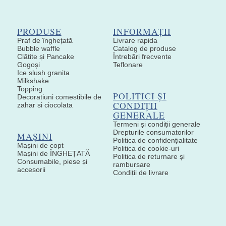
PRODUSE
INFORMAȚII
Praf de înghețată
Livrare rapida
Bubble waffle
Catalog de produse
Clătite și Pancake
Întrebări frecvente
Gogoși
Teflonare
Ice slush granita
Milkshake
Topping
POLITICI ȘI
Decoratiuni comestibile de
CONDIȚII
zahar si ciocolata
GENERALE
Termeni și condiții generale
Drepturile consumatorilor
MAȘINI
Politica de confidențialitate
Mașini de copt
Politica de cookie-uri
Mașini de ÎNGHEȚATĂ
Politica de returnare și
Consumabile, piese și
rambursare
accesorii
Condiții de livrare