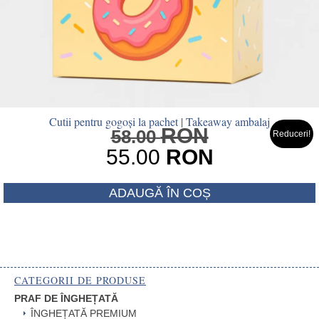
Cutii pentru gogoși la pachet | Takeaway ambalaj
RON
Prețul
58.00
Reduceri!
inițial
55.00
RON
a
Prețul
fost:
ADAUGĂ ÎN COȘ
curent
58.00 RON
este:
55.00 RON.
CATEGORII DE PRODUSE
PRAF DE ÎNGHEȚATĂ
ÎNGHEȚATĂ PREMIUM