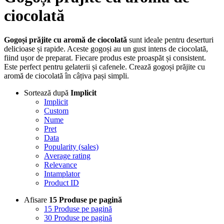
ciocolată
Gogoși prăjite cu aromă de ciocolată
sunt ideale pentru deserturi
delicioase și rapide. Aceste gogoși au un gust intens de ciocolată,
fiind ușor de preparat. Fiecare produs este proaspăt și consistent.
Este perfect pentru gelaterii și cafenele. Crează gogoși prăjite cu
aromă de ciocolată în câțiva pași simpli.
Sortează după
Implicit
Implicit
Custom
Nume
Pret
Data
Popularity (sales)
Average rating
Relevance
Intamplator
Product ID
Afisare
15 Produse pe pagină
15 Produse pe pagină
30 Produse pe pagină