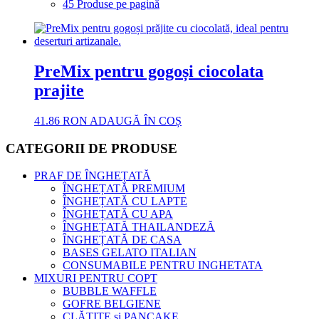
45 Produse pe pagină
PreMix pentru gogoși ciocolata
prajite
41.86
RON
ADAUGĂ ÎN COȘ
CATEGORII DE PRODUSE
PRAF DE ÎNGHEȚATĂ
ÎNGHEȚATĂ PREMIUM
ÎNGHEȚATĂ CU LAPTE
ÎNGHEȚATĂ CU APA
ÎNGHEȚATĂ THAILANDEZĂ
ÎNGHEȚATĂ DE CASA
BASES GELATO ITALIAN
CONSUMABILE PENTRU INGHETATA
MIXURI PENTRU COPT
BUBBLE WAFFLE
GOFRE BELGIENE
CLĂTITE și PANCAKE