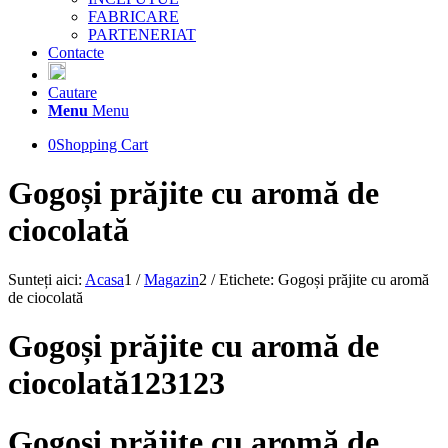
FABRICARE
PARTENERIAT
Contacte
Cautare
Menu
Menu
0
Shopping Cart
Gogoși prăjite cu aromă de
ciocolată
Sunteți aici:
Acasa
1
/
Magazin
2
/
Etichete: Gogoși prăjite cu aromă
de ciocolată
Gogoși prăjite cu aromă de
ciocolată123123
Gogoși prăjite cu aromă de