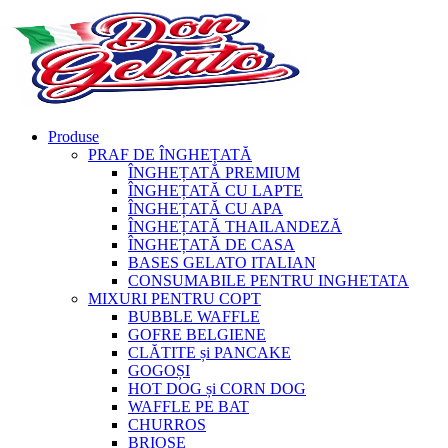
Produse
PRAF DE ÎNGHEȚATĂ
ÎNGHEȚATĂ PREMIUM
ÎNGHEȚATĂ CU LAPTE
ÎNGHEȚATĂ CU APA
ÎNGHEȚATĂ THAILANDEZĂ
ÎNGHEȚATĂ DE CASA
BASES GELATO ITALIAN
CONSUMABILE PENTRU INGHETATA
MIXURI PENTRU COPT
BUBBLE WAFFLE
GOFRE BELGIENE
CLĂTITE și PANCAKE
GOGOȘI
HOT DOG și CORN DOG
WAFFLE PE BAT
CHURROS
BRIOȘE