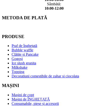
Sâmbătă:
10:00-12:00
METODA DE PLATĂ
PRODUSE
Praf de înghețată
Bubble waffle
Clătite și Pancake
Gogoși
Ice slush granita
Milkshake
Topping
Decoratiuni comestibile de zahar si ciocolata
MAȘINI
Mașini de copt
Mașini de ÎNGHEȚATĂ
Consumabile, piese și accesorii