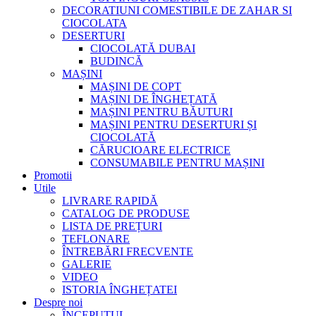
DECORATIUNI COMESTIBILE DE ZAHAR SI
CIOCOLATA
DESERTURI
CIOCOLATĂ DUBAI
BUDINCĂ
MAȘINI
MAȘINI DE COPT
MAȘINI DE ÎNGHEȚATĂ
MAȘINI PENTRU BĂUTURI
MAȘINI PENTRU DESERTURI ȘI
CIOCOLATĂ
CĂRUCIOARE ELECTRICE
CONSUMABILE PENTRU MAȘINI
Promotii
Utile
LIVRARE RAPIDĂ
CATALOG DE PRODUSE
LISTA DE PREȚURI
TEFLONARE
ÎNTREBĂRI FRECVENTE
GALERIE
VIDEO
ISTORIA ÎNGHEȚATEI
Despre noi
ÎNCEPUTUL