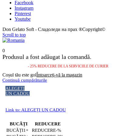
Facebook
Instagram
Pinterest
Youtube
Don Gelato Soft - Сладоледи на прах ®Copyright©
Scroll to top
0
Produsul a fost adăugat la comandă.
- 25% REDUCERE DE LA SERVICIILE DE CURIER
Coșul tău este gol
Întoarceți-vă la magazin
Continuă cumpărăturile
ALEGEȚI
UN CADOU
Link to: ALEGEȚI UN CADOU
BUCĂȚI
REDUCERE
1+
-%