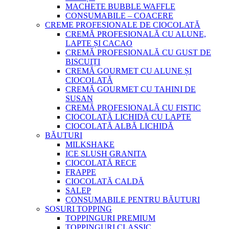
MACHETE BUBBLE WAFFLE
CONSUMABILE – COACERE
CREME PROFESIONALE DE CIOCOLATĂ
CREMĂ PROFESIONALĂ CU ALUNE,
LAPTE ȘI CACAO
CREMĂ PROFESIONALĂ CU GUST DE
BISCUIȚI
CREMĂ GOURMET CU ALUNE ȘI
CIOCOLATĂ
CREMĂ GOURMET CU TAHINI DE
SUSAN
CREMĂ PROFESIONALĂ CU FISTIC
CIOCOLATĂ LICHIDĂ CU LAPTE
CIOCOLATĂ ALBĂ LICHIDĂ
BĂUTURI
MILKSHAKE
ICE SLUSH GRANITA
CIOCOLATĂ RECE
FRAPPE
CIOCOLATĂ CALDĂ
SALEP
CONSUMABILE PENTRU BĂUTURI
SOSURI TOPPING
TOPPINGURI PREMIUM
TOPPINGURI CLASSIC