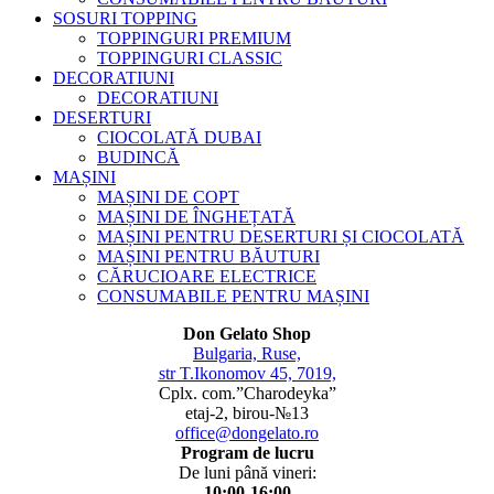
SOSURI TOPPING
TOPPINGURI PREMIUM
TOPPINGURI CLASSIC
DECORATIUNI
DECORATIUNI
DESERTURI
CIOCOLATĂ DUBAI
BUDINCĂ
MAȘINI
MAȘINI DE COPT
MAȘINI DE ÎNGHEȚATĂ
MAȘINI PENTRU DESERTURI ȘI CIOCOLATĂ
MAȘINI PENTRU BĂUTURI
CĂRUCIOARE ELECTRICE
CONSUMABILE PENTRU MAȘINI
Don Gelato Shop
Bulgaria, Ruse,
str T.Ikonomov 45, 7019,
Cplx. com.”Charodeyka”
etaj-2, birou-№13
office@dongelato.ro
Program de lucru
De luni până vineri:
10:00-16:00