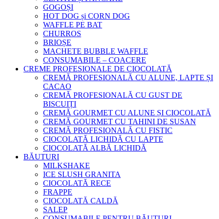
GOGOȘI
HOT DOG și CORN DOG
WAFFLE PE BAT
CHURROS
BRIOȘE
MACHETE BUBBLE WAFFLE
CONSUMABILE – COACERE
CREME PROFESIONALE DE CIOCOLATĂ
CREMĂ PROFESIONALĂ CU ALUNE, LAPTE ȘI
CACAO
CREMĂ PROFESIONALĂ CU GUST DE
BISCUIȚI
CREMĂ GOURMET CU ALUNE ȘI CIOCOLATĂ
CREMĂ GOURMET CU TAHINI DE SUSAN
CREMĂ PROFESIONALĂ CU FISTIC
CIOCOLATĂ LICHIDĂ CU LAPTE
CIOCOLATĂ ALBĂ LICHIDĂ
BĂUTURI
MILKSHAKE
ICE SLUSH GRANITA
CIOCOLATĂ RECE
FRAPPE
CIOCOLATĂ CALDĂ
SALEP
CONSUMABILE PENTRU BĂUTURI