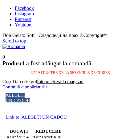
Facebook
Instagram
Pinterest
Youtube
Don Gelato Soft - Сладоледи на прах ®Copyright©
Scroll to top
0
Produsul a fost adăugat la comandă.
- 25% REDUCERE DE LA SERVICIILE DE CURIER
Coșul tău este gol
Întoarceți-vă la magazin
Continuă cumpărăturile
ALEGEȚI
UN CADOU
Link to: ALEGEȚI UN CADOU
BUCĂȚI
REDUCERE
1+
-%