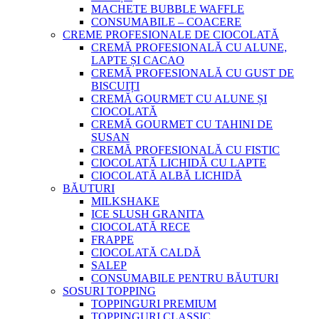
MACHETE BUBBLE WAFFLE
CONSUMABILE – COACERE
CREME PROFESIONALE DE CIOCOLATĂ
CREMĂ PROFESIONALĂ CU ALUNE,
LAPTE ȘI CACAO
CREMĂ PROFESIONALĂ CU GUST DE
BISCUIȚI
CREMĂ GOURMET CU ALUNE ȘI
CIOCOLATĂ
CREMĂ GOURMET CU TAHINI DE
SUSAN
CREMĂ PROFESIONALĂ CU FISTIC
CIOCOLATĂ LICHIDĂ CU LAPTE
CIOCOLATĂ ALBĂ LICHIDĂ
BĂUTURI
MILKSHAKE
ICE SLUSH GRANITA
CIOCOLATĂ RECE
FRAPPE
CIOCOLATĂ CALDĂ
SALEP
CONSUMABILE PENTRU BĂUTURI
SOSURI TOPPING
TOPPINGURI PREMIUM
TOPPINGURI CLASSIC