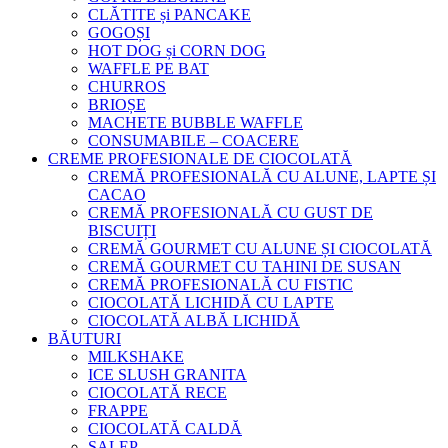
CLĂTITE și PANCAKE
GOGOȘI
HOT DOG și CORN DOG
WAFFLE PE BAT
CHURROS
BRIOȘE
MACHETE BUBBLE WAFFLE
CONSUMABILE – COACERE
CREME PROFESIONALE DE CIOCOLATĂ
CREMĂ PROFESIONALĂ CU ALUNE, LAPTE ȘI
CACAO
CREMĂ PROFESIONALĂ CU GUST DE
BISCUIȚI
CREMĂ GOURMET CU ALUNE ȘI CIOCOLATĂ
CREMĂ GOURMET CU TAHINI DE SUSAN
CREMĂ PROFESIONALĂ CU FISTIC
CIOCOLATĂ LICHIDĂ CU LAPTE
CIOCOLATĂ ALBĂ LICHIDĂ
BĂUTURI
MILKSHAKE
ICE SLUSH GRANITA
CIOCOLATĂ RECE
FRAPPE
CIOCOLATĂ CALDĂ
SALEP