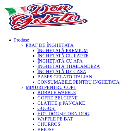
Produse
PRAF DE ÎNGHEȚATĂ
ÎNGHEȚATĂ PREMIUM
ÎNGHEȚATĂ CU LAPTE
ÎNGHEȚATĂ CU APA
ÎNGHEȚATĂ THAILANDEZĂ
ÎNGHEȚATĂ DE CASA
BASES GELATO ITALIAN
CONSUMABILE PENTRU INGHETATA
MIXURI PENTRU COPT
BUBBLE WAFFLE
GOFRE BELGIENE
CLĂTITE și PANCAKE
GOGOȘI
HOT DOG și CORN DOG
WAFFLE PE BAT
CHURROS
BRIOȘE