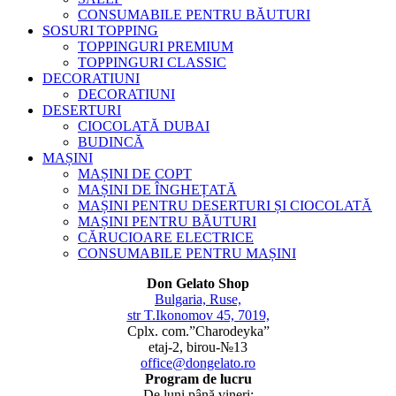
CONSUMABILE PENTRU BĂUTURI
SOSURI TOPPING
TOPPINGURI PREMIUM
TOPPINGURI CLASSIC
DECORATIUNI
DECORATIUNI
DESERTURI
CIOCOLATĂ DUBAI
BUDINCĂ
MAȘINI
MAȘINI DE COPT
MAȘINI DE ÎNGHEȚATĂ
MAȘINI PENTRU DESERTURI ȘI CIOCOLATĂ
MAȘINI PENTRU BĂUTURI
CĂRUCIOARE ELECTRICE
CONSUMABILE PENTRU MAȘINI
Don Gelato Shop
Bulgaria, Ruse,
str T.Ikonomov 45, 7019,
Cplx. com.”Charodeyka”
etaj-2, birou-№13
office@dongelato.ro
Program de lucru
De luni până vineri: