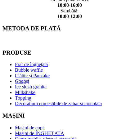
10:00-16:00
Sâmbătă:
10:00-12:00
METODA DE PLATĂ
PRODUSE
Praf de înghețată
Bubble waffle
Clătite și Pancake
Gogoși
Ice slush granita
Milkshake
Topping
Decoratiuni comestibile de zahar si ciocolata
MAȘINI
Mașini de copt
Mașini de ÎNGHEȚATĂ
Consumabile, piese și accesorii