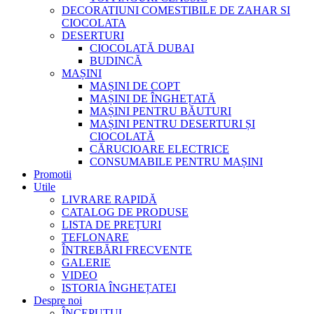
DECORATIUNI COMESTIBILE DE ZAHAR SI
CIOCOLATA
DESERTURI
CIOCOLATĂ DUBAI
BUDINCĂ
MAȘINI
MAȘINI DE COPT
MAȘINI DE ÎNGHEȚATĂ
MAȘINI PENTRU BĂUTURI
MAȘINI PENTRU DESERTURI ȘI
CIOCOLATĂ
CĂRUCIOARE ELECTRICE
CONSUMABILE PENTRU MAȘINI
Promotii
Utile
LIVRARE RAPIDĂ
CATALOG DE PRODUSE
LISTA DE PREȚURI
TEFLONARE
ÎNTREBĂRI FRECVENTE
GALERIE
VIDEO
ISTORIA ÎNGHEȚATEI
Despre noi
ÎNCEPUTUL