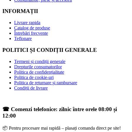
INFORMAȚII
Livrare rapida
Catalog de produse
Întrebări frecvente
Teflonare
POLITICI ȘI CONDIȚII GENERALE
Termeni și condiții generale
Drepturile consumatorilor
Politica de confidențialitate
Politica de cookie-uri
Politica de returnare și rambursare
Condiții de livrare
☎ Comenzi telefonice: zilnic între orele 08:00 și
12:00
📦 Pentru procesare mai rapidă – plasați comanda direct pe site!