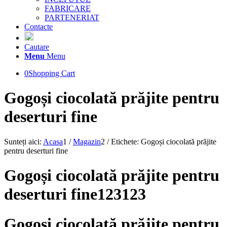
FABRICARE
PARTENERIAT
Contacte
Cautare
Menu
Menu
0
Shopping Cart
Gogoși ciocolată prăjite pentru
deserturi fine
Sunteți aici:
Acasa
1
/
Magazin
2
/
Etichete: Gogoși ciocolată prăjite
pentru deserturi fine
Gogoși ciocolată prăjite pentru
deserturi fine123123
Gogoși ciocolată prăjite pentru