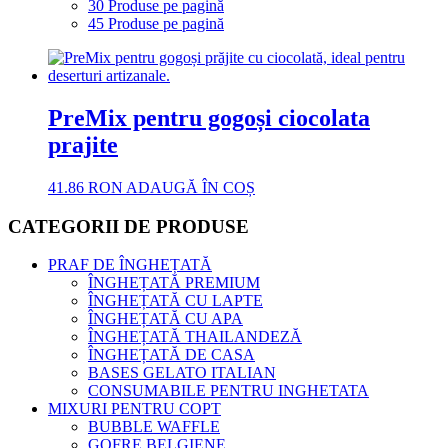
30 Produse pe pagină
45 Produse pe pagină
PreMix pentru gogoși ciocolata
prajite
41.86
RON
ADAUGĂ ÎN COȘ
CATEGORII DE PRODUSE
PRAF DE ÎNGHEȚATĂ
ÎNGHEȚATĂ PREMIUM
ÎNGHEȚATĂ CU LAPTE
ÎNGHEȚATĂ CU APA
ÎNGHEȚATĂ THAILANDEZĂ
ÎNGHEȚATĂ DE CASA
BASES GELATO ITALIAN
CONSUMABILE PENTRU INGHETATA
MIXURI PENTRU COPT
BUBBLE WAFFLE
GOFRE BELGIENE