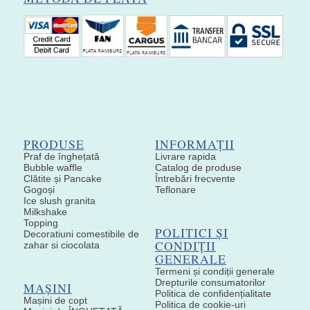
PRODUSE
INFORMAȚII
Praf de înghețată
Livrare rapida
Bubble waffle
Catalog de produse
Clătite și Pancake
Întrebări frecvente
Gogoși
Teflonare
Ice slush granita
Milkshake
Topping
POLITICI ȘI
Decoratiuni comestibile de
CONDIȚII
zahar si ciocolata
GENERALE
Termeni și condiții generale
Drepturile consumatorilor
MAȘINI
Politica de confidențialitate
Mașini de copt
Politica de cookie-uri