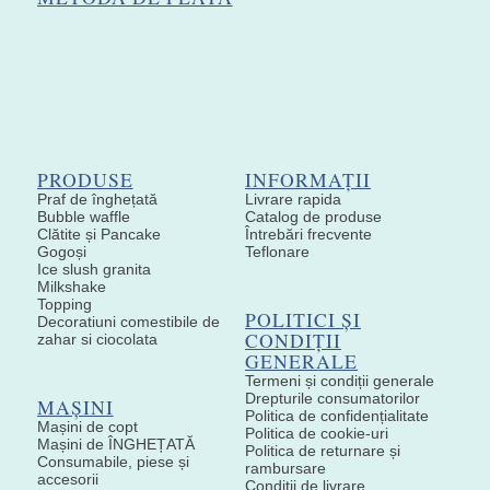
PRODUSE
INFORMAȚII
Praf de înghețată
Livrare rapida
Bubble waffle
Catalog de produse
Clătite și Pancake
Întrebări frecvente
Gogoși
Teflonare
Ice slush granita
Milkshake
Topping
POLITICI ȘI
Decoratiuni comestibile de
CONDIȚII
zahar si ciocolata
GENERALE
Termeni și condiții generale
Drepturile consumatorilor
MAȘINI
Politica de confidențialitate
Mașini de copt
Politica de cookie-uri
Mașini de ÎNGHEȚATĂ
Politica de returnare și
Consumabile, piese și
rambursare
accesorii
Condiții de livrare