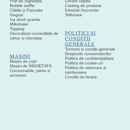
Praf de înghețată
Livrare rapida
Bubble waffle
Catalog de produse
Clătite și Pancake
Întrebări frecvente
Gogoși
Teflonare
Ice slush granita
Milkshake
Topping
POLITICI ȘI
Decoratiuni comestibile de
CONDIȚII
zahar si ciocolata
GENERALE
Termeni și condiții generale
Drepturile consumatorilor
MAȘINI
Politica de confidențialitate
Mașini de copt
Politica de cookie-uri
Mașini de ÎNGHEȚATĂ
Politica de returnare și
Consumabile, piese și
rambursare
accesorii
Condiții de livrare