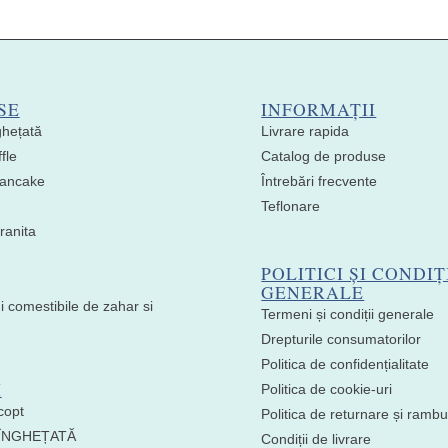
SE
INFORMAȚII
ghețată
Livrare rapida
fle
Catalog de produse
 Pancake
Întrebări frecvente
Teflonare
ranita
POLITICI ȘI CONDIȚ
GENERALE
i comestibile de zahar si
Termeni și condiții generale
Drepturile consumatorilor
Politica de confidențialitate
I
Politica de cookie-uri
copt
Politica de returnare și ramb
 ÎNGHEȚATĂ
Condiții de livrare