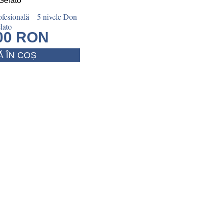
ofesională – 5 nivele Don
lato
.00
RON
 ÎN COȘ