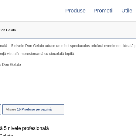
Produse
Promotii
Utile
Don Gelato...
ală – 5 nivele Don Gelato aduce un efect spectaculos oricărui eveniment. Ideală pen
ență vizuală impresionantă cu ciocolată topită.
le Don Gelato
Afisare
15 Produse pe pagină