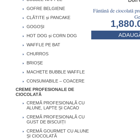
GOFRE BELGIENE
Fântână de ciocolată pr
Ge
CLĂTITE și PANCAKE
1,880
GOGOȘI
ADAUGĂ
HOT DOG și CORN DOG
WAFFLE PE BAT
CHURROS
BRIOȘE
MACHETE BUBBLE WAFFLE
CONSUMABILE – COACERE
CREME PROFESIONALE DE
CIOCOLATĂ
CREMĂ PROFESIONALĂ CU
ALUNE, LAPTE ȘI CACAO
CREMĂ PROFESIONALĂ CU
GUST DE BISCUIȚI
CREMĂ GOURMET CU ALUNE
ȘI CIOCOLATĂ