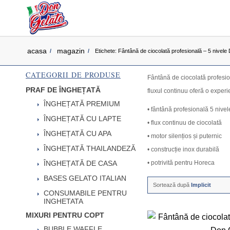
acasa
magazin
/
/
Etichete: Fântână de ciocolată profesională – 5 nivele 
CATEGORII DE PRODUSE
Fântână de ciocolată profesion
PRAF DE ÎNGHEȚATĂ
fluxul continuu oferă o experi
ÎNGHEȚATĂ PREMIUM
• fântână profesională 5 nive
ÎNGHEȚATĂ CU LAPTE
• flux continuu de ciocolată
ÎNGHEȚATĂ CU APA
• motor silențios și puternic
ÎNGHEȚATĂ THAILANDEZĂ
• construcție inox durabilă
ÎNGHEȚATĂ DE CASA
• potrivită pentru Horeca
BASES GELATO ITALIAN
Sortează după
Implicit
CONSUMABILE PENTRU
INGHETATA
MIXURI PENTRU COPT
BUBBLE WAFFLE