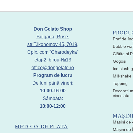
Don Gelato Shop
PRODU
Bulgaria, Ruse,
Praf de în
str T.Ikonomov 45, 7019,
Bubble waf
Cplx. com.”Charodeyka”
Clătite și
etaj-2, birou-№13
Gogoși
office@dongelato.ro
Ice slush g
Program de lucru
Milkshake
De luni până vineri:
Topping
10:00-16:00
Decoratiun
ciocolata
Sâmbătă:
10:00-12:00
MAȘIN
Mașini de 
METODA DE PLATĂ
Mașini de