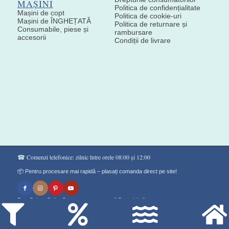
MAȘINI
Politica de confidențialitate
Mașini de copt
Politica de cookie-uri
Mașini de ÎNGHEȚATĂ
Politica de returnare și
Consumabile, piese și
rambursare
accesorii
Condiții de livrare
☎ Comenzi telefonice: zilnic între orele 08:00 și 12:00
📦 Pentru procesare mai rapidă – plasați comanda direct pe site!
Don Gelato Soft - Сладоледи на прах ®Copyright©