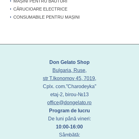
MAȘINI PENTRU BĂUTURI
CĂRUCIOARE ELECTRICE
CONSUMABILE PENTRU MAȘINI
Don Gelato Shop
Bulgaria, Ruse,
str T.Ikonomov 45, 7019,
Cplx. com.”Charodeyka”
etaj-2, birou-№13
office@dongelato.ro
Program de lucru
De luni până vineri:
10:00-16:00
Sâmbătă: