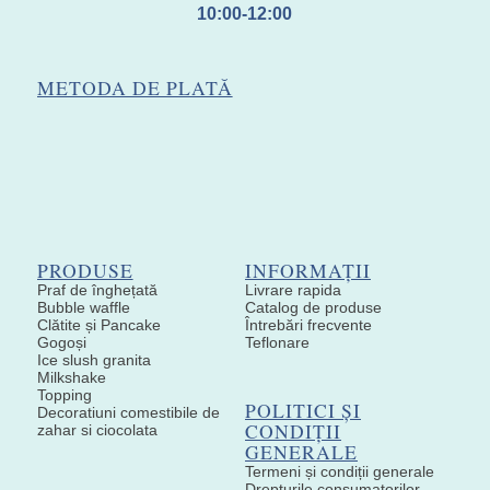
10:00-12:00
METODA DE PLATĂ
PRODUSE
INFORMAȚII
Praf de înghețată
Livrare rapida
Bubble waffle
Catalog de produse
Clătite și Pancake
Întrebări frecvente
Gogoși
Teflonare
Ice slush granita
Milkshake
Topping
POLITICI ȘI
Decoratiuni comestibile de
CONDIȚII
zahar si ciocolata
GENERALE
Termeni și condiții generale
Drepturile consumatorilor