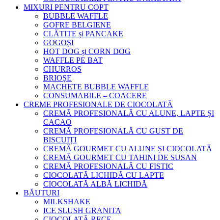
MIXURI PENTRU COPT
BUBBLE WAFFLE
GOFRE BELGIENE
CLĂTITE și PANCAKE
GOGOȘI
HOT DOG și CORN DOG
WAFFLE PE BAT
CHURROS
BRIOȘE
MACHETE BUBBLE WAFFLE
CONSUMABILE – COACERE
CREME PROFESIONALE DE CIOCOLATĂ
CREMĂ PROFESIONALĂ CU ALUNE, LAPTE ȘI
CACAO
CREMĂ PROFESIONALĂ CU GUST DE
BISCUIȚI
CREMĂ GOURMET CU ALUNE ȘI CIOCOLATĂ
CREMĂ GOURMET CU TAHINI DE SUSAN
CREMĂ PROFESIONALĂ CU FISTIC
CIOCOLATĂ LICHIDĂ CU LAPTE
CIOCOLATĂ ALBĂ LICHIDĂ
BĂUTURI
MILKSHAKE
ICE SLUSH GRANITA
CIOCOLATĂ RECE