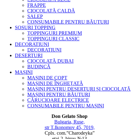
FRAPPE
CIOCOLATĂ CALDĂ
SALEP
CONSUMABILE PENTRU BĂUTURI
SOSURI TOPPING
TOPPINGURI PREMIUM
TOPPINGURI CLASSIC
DECORATIUNI
DECORATIUNI
DESERTURI
CIOCOLATĂ DUBAI
BUDINCĂ
MAȘINI
MAȘINI DE COPT
MAȘINI DE ÎNGHEȚATĂ
MAȘINI PENTRU DESERTURI ȘI CIOCOLATĂ
MAȘINI PENTRU BĂUTURI
CĂRUCIOARE ELECTRICE
CONSUMABILE PENTRU MAȘINI
Don Gelato Shop
Bulgaria, Ruse,
str T.Ikonomov 45, 7019,
Cplx. com.”Charodeyka”
etaj-2, birou-№13