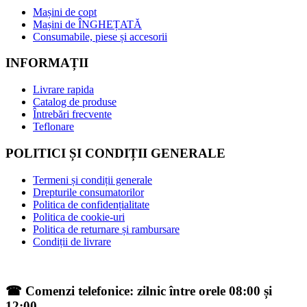
Mașini de copt
Mașini de ÎNGHEȚATĂ
Consumabile, piese și accesorii
INFORMAȚII
Livrare rapida
Catalog de produse
Întrebări frecvente
Teflonare
POLITICI ȘI CONDIȚII GENERALE
Termeni și condiții generale
Drepturile consumatorilor
Politica de confidențialitate
Politica de cookie-uri
Politica de returnare și rambursare
Condiții de livrare
☎ Comenzi telefonice: zilnic între orele 08:00 și
12:00