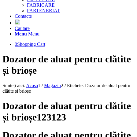
FABRICARE
PARTENERIAT
Contacte
Cautare
Menu
Menu
0
Shopping Cart
Dozator de aluat pentru clătite
și brioșe
Sunteți aici:
Acasa
1
/
Magazin
2
/
Etichete: Dozator de aluat pentru
clătite și brioșe
Dozator de aluat pentru clătite
și brioșe123123
Dozator de aluat pentru clătite