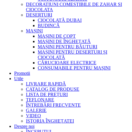
DECORATIUNI COMESTIBILE DE ZAHAR SI
CIOCOLATA
DESERTURI
CIOCOLATĂ DUBAI
BUDINCĂ
MAȘINI
MAȘINI DE COPT
MAȘINI DE ÎNGHEȚATĂ
MAȘINI PENTRU BĂUTURI
MAȘINI PENTRU DESERTURI ȘI
CIOCOLATĂ
CĂRUCIOARE ELECTRICE
CONSUMABILE PENTRU MAȘINI
Promotii
Utile
LIVRARE RAPIDĂ
CATALOG DE PRODUSE
LISTA DE PREȚURI
TEFLONARE
ÎNTREBĂRI FRECVENTE
GALERIE
VIDEO
ISTORIA ÎNGHEȚATEI
Despre noi
ÎNCEPUTUL