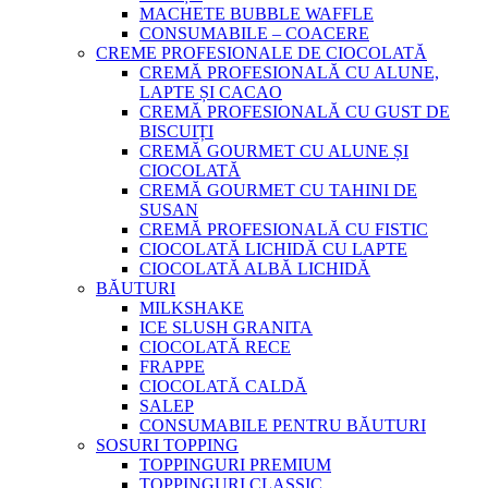
MACHETE BUBBLE WAFFLE
CONSUMABILE – COACERE
CREME PROFESIONALE DE CIOCOLATĂ
CREMĂ PROFESIONALĂ CU ALUNE,
LAPTE ȘI CACAO
CREMĂ PROFESIONALĂ CU GUST DE
BISCUIȚI
CREMĂ GOURMET CU ALUNE ȘI
CIOCOLATĂ
CREMĂ GOURMET CU TAHINI DE
SUSAN
CREMĂ PROFESIONALĂ CU FISTIC
CIOCOLATĂ LICHIDĂ CU LAPTE
CIOCOLATĂ ALBĂ LICHIDĂ
BĂUTURI
MILKSHAKE
ICE SLUSH GRANITA
CIOCOLATĂ RECE
FRAPPE
CIOCOLATĂ CALDĂ
SALEP
CONSUMABILE PENTRU BĂUTURI
SOSURI TOPPING
TOPPINGURI PREMIUM
TOPPINGURI CLASSIC