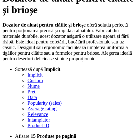
și brioșe
Dozator de aluat pentru clătite și brioșe
oferă soluția perfectă
pentru porționarea precisă și rapidă a aluatului. Fabricat din
materiale durabile, acest dozator asigură o utilizare ușoară și fără
risipă. Este ideal pentru cofetării, bucătării profesionale sau uz
casnic. Designul său ergonomic facilitează umplerea uniformă a
tigăilor pentru clătite sau a formelor pentru brioșe. Alegerea ideală
pentru deserturi delicioase și bine proporționate.
Sortează după
Implicit
Implicit
Custom
Nume
Pret
Data
Popularity (sales)
Average rating
Relevance
Intamplator
Product ID
Afisare
15 Produse pe pagină