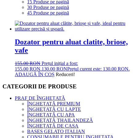
15 Produse pe pagină
30 Produse pe pagină
45 Produse pe pagină
Dozator pentru aluat clatite, briose,
vafe
155.00
RON
Prețul inițial a fost:
155.00 RON.
130.00
RON
Prețul curent este: 130.00 RON.
ADAUGĂ ÎN COȘ
Reduceri!
CATEGORII DE PRODUSE
PRAF DE ÎNGHEȚATĂ
ÎNGHEȚATĂ PREMIUM
ÎNGHEȚATĂ CU LAPTE
ÎNGHEȚATĂ CU APA
ÎNGHEȚATĂ THAILANDEZĂ
ÎNGHEȚATĂ DE CASA
BASES GELATO ITALIAN
CONSUMABILE PENTRU INGHETATA