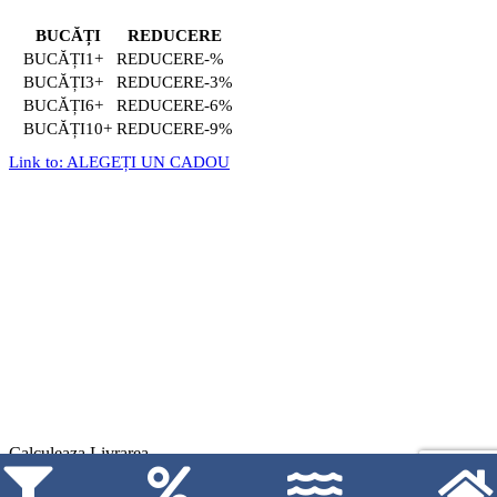
BUCĂȚI
REDUCERE
1+
-%
3+
-3%
6+
-6%
10+
-9%
Link to: ALEGEȚI UN CADOU
Calculeaza Livrarea