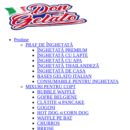
Produse
PRAF DE ÎNGHEȚATĂ
ÎNGHEȚATĂ PREMIUM
ÎNGHEȚATĂ CU LAPTE
ÎNGHEȚATĂ CU APA
ÎNGHEȚATĂ THAILANDEZĂ
ÎNGHEȚATĂ DE CASA
BASES GELATO ITALIAN
CONSUMABILE PENTRU INGHETATA
MIXURI PENTRU COPT
BUBBLE WAFFLE
GOFRE BELGIENE
CLĂTITE și PANCAKE
GOGOȘI
HOT DOG și CORN DOG
WAFFLE PE BAT
CHURROS
BRIOȘE