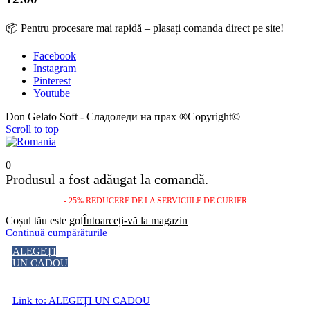
📦 Pentru procesare mai rapidă – plasați comanda direct pe site!
Facebook
Instagram
Pinterest
Youtube
Don Gelato Soft - Сладоледи на прах ®Copyright©
Scroll to top
0
Produsul a fost adăugat la comandă.
- 25% REDUCERE DE LA SERVICIILE DE CURIER
Coșul tău este gol
Întoarceți-vă la magazin
Continuă cumpărăturile
ALEGEȚI
UN CADOU
Link to: ALEGEȚI UN CADOU