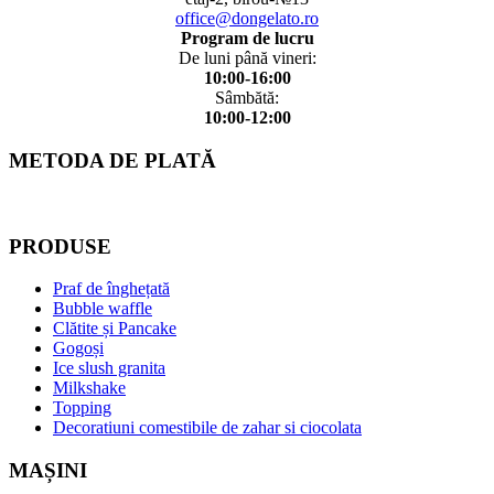
office@dongelato.ro
Program de lucru
De luni până vineri:
10:00-16:00
Sâmbătă:
10:00-12:00
METODA DE PLATĂ
PRODUSE
Praf de înghețată
Bubble waffle
Clătite și Pancake
Gogoși
Ice slush granita
Milkshake
Topping
Decoratiuni comestibile de zahar si ciocolata
MAȘINI