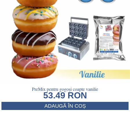
PreMix pentru gogoși coapte vanilie
53.49
RON
ADAUGĂ ÎN COȘ