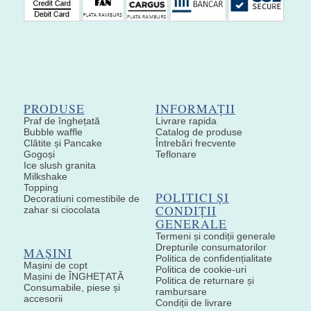
PRODUSE
INFORMAȚII
Praf de înghețată
Livrare rapida
Bubble waffle
Catalog de produse
Clătite și Pancake
Întrebări frecvente
Gogoși
Teflonare
Ice slush granita
Milkshake
Topping
POLITICI ȘI
Decoratiuni comestibile de
CONDIȚII
zahar si ciocolata
GENERALE
Termeni și condiții generale
Drepturile consumatorilor
MAȘINI
Politica de confidențialitate
Mașini de copt
Politica de cookie-uri
Mașini de ÎNGHEȚATĂ
Politica de returnare și
Consumabile, piese și
rambursare
accesorii
Condiții de livrare