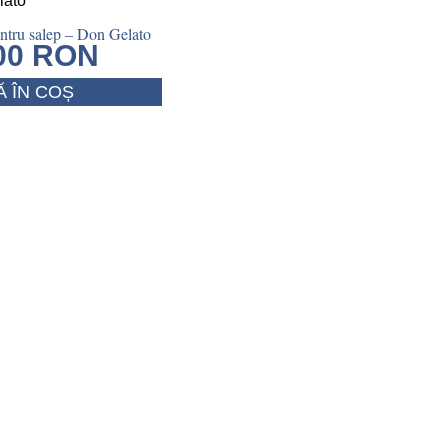
ntru salep – Don Gelato
.00
RON
 ÎN COȘ