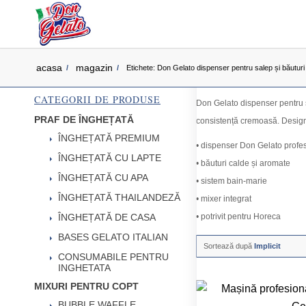
acasa
magazin
/
/
Etichete: Don Gelato dispenser pentru salep și băuturi
CATEGORII DE PRODUSE
Don Gelato dispenser pentru sa
PRAF DE ÎNGHEȚATĂ
consistență cremoasă. Designu
ÎNGHEȚATĂ PREMIUM
• dispenser Don Gelato profe
ÎNGHEȚATĂ CU LAPTE
• băuturi calde și aromate
ÎNGHEȚATĂ CU APA
• sistem bain-marie
ÎNGHEȚATĂ THAILANDEZĂ
• mixer integrat
ÎNGHEȚATĂ DE CASA
• potrivit pentru Horeca
BASES GELATO ITALIAN
Sortează după
Implicit
CONSUMABILE PENTRU
INGHETATA
MIXURI PENTRU COPT
BUBBLE WAFFLE