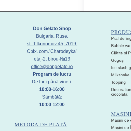
Don Gelato Shop
PRODU
Bulgaria, Ruse,
Praf de în
str T.Ikonomov 45, 7019,
Bubble waf
Cplx. com.”Charodeyka”
Clătite și
etaj-2, birou-№13
Gogoși
office@dongelato.ro
Ice slush g
Program de lucru
Milkshake
De luni până vineri:
Topping
10:00-16:00
Decoratiun
ciocolata
Sâmbătă:
10:00-12:00
MAȘIN
Mașini de 
METODA DE PLATĂ
Mașini de