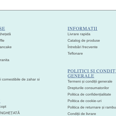
SE
INFORMAȚII
ghețată
Livrare rapida
fle
Catalog de produse
 Pancake
Întrebări frecvente
Teflonare
ranita
POLITICI ȘI CONDIȚ
GENERALE
i comestibile de zahar si
Termeni și condiții generale
Drepturile consumatorilor
Politica de confidențialitate
I
Politica de cookie-uri
copt
Politica de returnare și ramb
 ÎNGHEȚATĂ
Condiții de livrare