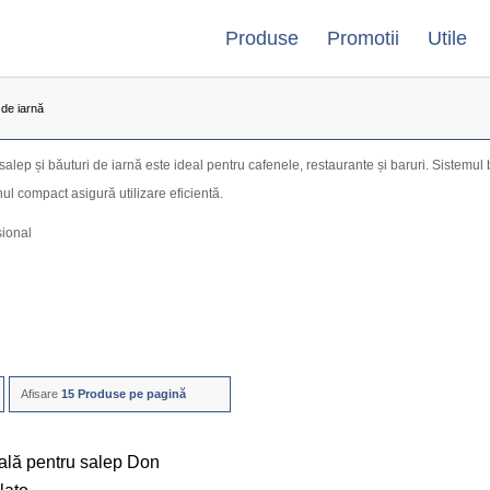
Produse
Promotii
Utile
 de iarnă
lep și băuturi de iarnă este ideal pentru cafenele, restaurante și baruri. Sistemul 
l compact asigură utilizare eficientă.
sional
Afisare
15 Produse pe pagină