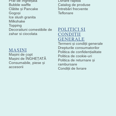
Praf de înghețată
Livrare rapida
Bubble waffle
Catalog de produse
Clătite și Pancake
Întrebări frecvente
Gogoși
Teflonare
Ice slush granita
Milkshake
Topping
POLITICI ȘI
Decoratiuni comestibile de
CONDIȚII
zahar si ciocolata
GENERALE
Termeni și condiții generale
Drepturile consumatorilor
MAȘINI
Politica de confidențialitate
Mașini de copt
Politica de cookie-uri
Mașini de ÎNGHEȚATĂ
Politica de returnare și
Consumabile, piese și
rambursare
accesorii
Condiții de livrare