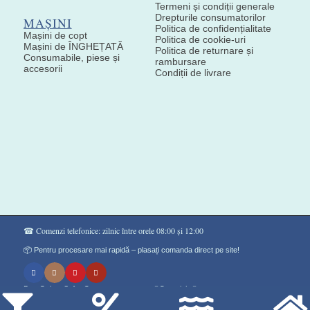
Termeni și condiții generale
Drepturile consumatorilor
MAȘINI
Politica de confidențialitate
Mașini de copt
Politica de cookie-uri
Mașini de ÎNGHEȚATĂ
Politica de returnare și
Consumabile, piese și
rambursare
accesorii
Condiții de livrare
☎ Comenzi telefonice: zilnic între orele 08:00 și 12:00
📦 Pentru procesare mai rapidă – plasați comanda direct pe site!
Don Gelato Soft - Сладоледи на прах ®Copyright©