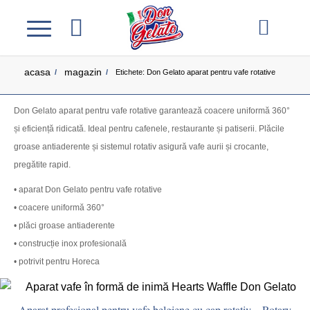
acasa
magazin
/
/
Etichete: Don Gelato aparat pentru vafe rotative
Don Gelato aparat pentru vafe rotative garantează coacere uniformă 360°
și eficiență ridicată. Ideal pentru cafenele, restaurante și patiserii. Plăcile
groase antiaderente și sistemul rotativ asigură vafe aurii și crocante,
pregătite rapid.
• aparat Don Gelato pentru vafe rotative
• coacere uniformă 360°
• plăci groase antiaderente
• construcție inox profesională
• potrivit pentru Horeca
Aparat profesional pentru vafe belgiene cu cap rotativ – Rotary