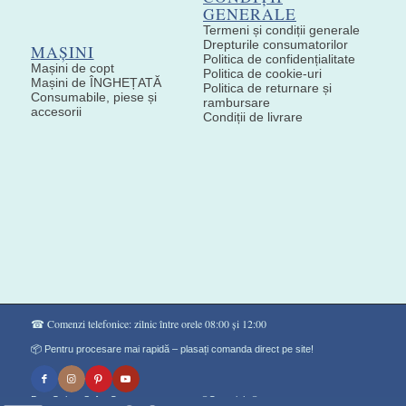
GENERALE
Termeni și condiții generale
Drepturile consumatorilor
MAȘINI
Politica de confidențialitate
Mașini de copt
Politica de cookie-uri
Mașini de ÎNGHEȚATĂ
Politica de returnare și
Consumabile, piese și
rambursare
accesorii
Condiții de livrare
☎ Comenzi telefonice: zilnic între orele 08:00 și 12:00
📦 Pentru procesare mai rapidă – plasați comanda direct pe site!
Don Gelato Soft - Сладоледи на прах ®Copyright©