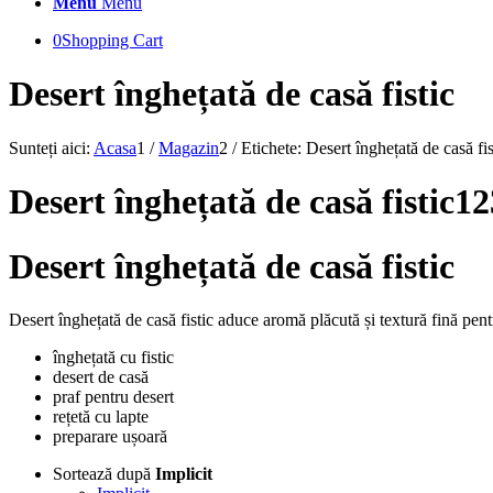
Menu
Menu
0
Shopping Cart
Desert înghețată de casă fistic
Sunteți aici:
Acasa
1
/
Magazin
2
/
Etichete: Desert înghețată de casă fis
Desert înghețată de casă fistic1
Desert înghețată de casă fistic
Desert înghețată de casă fistic aduce aromă plăcută și textură fină pentr
înghețată cu fistic
desert de casă
praf pentru desert
rețetă cu lapte
preparare ușoară
Sortează după
Implicit