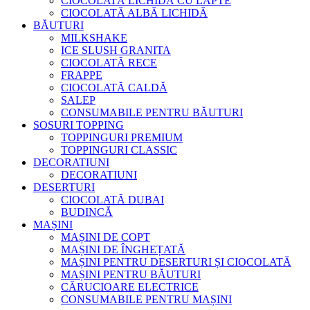
CIOCOLATĂ LICHIDĂ CU LAPTE
CIOCOLATĂ ALBĂ LICHIDĂ
BĂUTURI
MILKSHAKE
ICE SLUSH GRANITA
CIOCOLATĂ RECE
FRAPPE
CIOCOLATĂ CALDĂ
SALEP
CONSUMABILE PENTRU BĂUTURI
SOSURI TOPPING
TOPPINGURI PREMIUM
TOPPINGURI CLASSIC
DECORATIUNI
DECORATIUNI
DESERTURI
CIOCOLATĂ DUBAI
BUDINCĂ
MAȘINI
MAȘINI DE COPT
MAȘINI DE ÎNGHEȚATĂ
MAȘINI PENTRU DESERTURI ȘI CIOCOLATĂ
MAȘINI PENTRU BĂUTURI
CĂRUCIOARE ELECTRICE
CONSUMABILE PENTRU MAȘINI