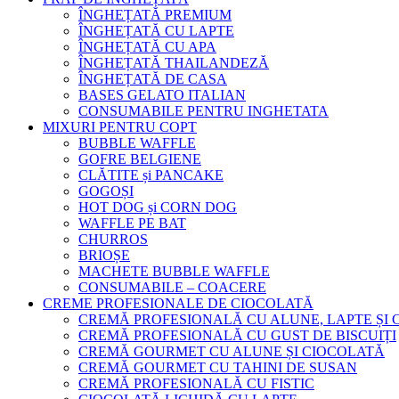
ÎNGHEȚATĂ PREMIUM
ÎNGHEȚATĂ CU LAPTE
ÎNGHEȚATĂ CU APA
ÎNGHEȚATĂ THAILANDEZĂ
ÎNGHEȚATĂ DE CASA
BASES GELATO ITALIAN
CONSUMABILE PENTRU INGHETATA
MIXURI PENTRU COPT
BUBBLE WAFFLE
GOFRE BELGIENE
CLĂTITE și PANCAKE
GOGOȘI
HOT DOG și CORN DOG
WAFFLE PE BAT
CHURROS
BRIOȘE
MACHETE BUBBLE WAFFLE
CONSUMABILE – COACERE
CREME PROFESIONALE DE CIOCOLATĂ
CREMĂ PROFESIONALĂ CU ALUNE, LAPTE ȘI
CREMĂ PROFESIONALĂ CU GUST DE BISCUIȚI
CREMĂ GOURMET CU ALUNE ȘI CIOCOLATĂ
CREMĂ GOURMET CU TAHINI DE SUSAN
CREMĂ PROFESIONALĂ CU FISTIC