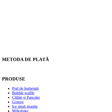
METODA DE PLATĂ
PRODUSE
Praf de înghețată
Bubble waffle
Clătite și Pancake
Gogoși
Ice slush granita
Milkshake