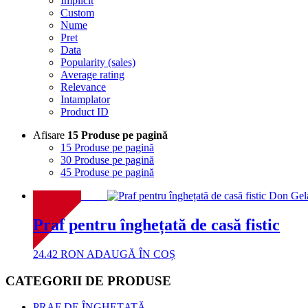
Implicit
Custom
Nume
Pret
Data
Popularity (sales)
Average rating
Relevance
Intamplator
Product ID
Afisare
15 Produse pe pagină
15 Produse pe pagină
30 Produse pe pagină
45 Produse pe pagină
NOU!
Praf pentru înghețată de casă fistic
24.42
RON
ADAUGĂ ÎN COȘ
CATEGORII DE PRODUSE
PRAF DE ÎNGHEȚATĂ