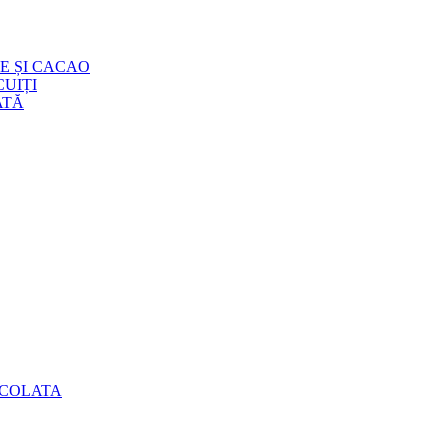
E ȘI CACAO
UIȚI
ATĂ
OCOLATA