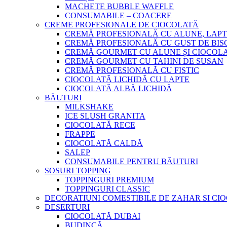
MACHETE BUBBLE WAFFLE
CONSUMABILE – COACERE
CREME PROFESIONALE DE CIOCOLATĂ
CREMĂ PROFESIONALĂ CU ALUNE, LAPT
CREMĂ PROFESIONALĂ CU GUST DE BISC
CREMĂ GOURMET CU ALUNE ȘI CIOCOL
CREMĂ GOURMET CU TAHINI DE SUSAN
CREMĂ PROFESIONALĂ CU FISTIC
CIOCOLATĂ LICHIDĂ CU LAPTE
CIOCOLATĂ ALBĂ LICHIDĂ
BĂUTURI
MILKSHAKE
ICE SLUSH GRANITA
CIOCOLATĂ RECE
FRAPPE
CIOCOLATĂ CALDĂ
SALEP
CONSUMABILE PENTRU BĂUTURI
SOSURI TOPPING
TOPPINGURI PREMIUM
TOPPINGURI CLASSIC
DECORATIUNI COMESTIBILE DE ZAHAR SI CI
DESERTURI
CIOCOLATĂ DUBAI
BUDINCĂ