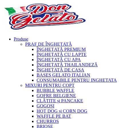
Produse
PRAF DE ÎNGHEȚATĂ
ÎNGHEȚATĂ PREMIUM
ÎNGHEȚATĂ CU LAPTE
ÎNGHEȚATĂ CU APA
ÎNGHEȚATĂ THAILANDEZĂ
ÎNGHEȚATĂ DE CASA
BASES GELATO ITALIAN
CONSUMABILE PENTRU INGHETATA
MIXURI PENTRU COPT
BUBBLE WAFFLE
GOFRE BELGIENE
CLĂTITE și PANCAKE
GOGOȘI
HOT DOG și CORN DOG
WAFFLE PE BAT
CHURROS
BRIOȘE