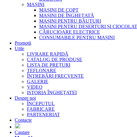
MAȘINI
MAȘINI DE COPT
MAȘINI DE ÎNGHEȚATĂ
MAȘINI PENTRU BĂUTURI
MAȘINI PENTRU DESERTURI ȘI CIOCOLA
CĂRUCIOARE ELECTRICE
CONSUMABILE PENTRU MAȘINI
Promotii
Utile
LIVRARE RAPIDĂ
CATALOG DE PRODUSE
LISTA DE PREȚURI
TEFLONARE
ÎNTREBĂRI FRECVENTE
GALERIE
VIDEO
ISTORIA ÎNGHEȚATEI
Despre noi
ÎNCEPUTUL
FABRICARE
PARTENERIAT
Contacte
Cautare