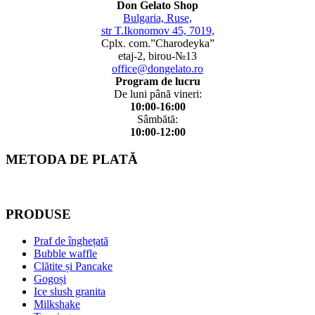
Don Gelato Shop
Bulgaria, Ruse,
str T.Ikonomov 45, 7019,
Cplx. com.”Charodeyka”
etaj-2, birou-№13
office@dongelato.ro
Program de lucru
De luni până vineri:
10:00-16:00
Sâmbătă:
10:00-12:00
METODA DE PLATĂ
PRODUSE
Praf de înghețată
Bubble waffle
Clătite și Pancake
Gogoși
Ice slush granita
Milkshake