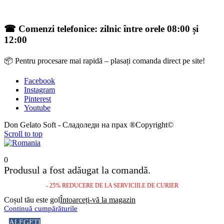
☎ Comenzi telefonice: zilnic între orele 08:00 și
12:00
📦 Pentru procesare mai rapidă – plasați comanda direct pe site!
Facebook
Instagram
Pinterest
Youtube
Don Gelato Soft - Сладоледи на прах ®Copyright©
Scroll to top
0
Produsul a fost adăugat la comandă.
- 25% REDUCERE DE LA SERVICIILE DE CURIER
Coșul tău este gol
Întoarceți-vă la magazin
Continuă cumpărăturile
ALEGEȚI