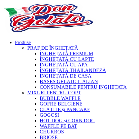
Produse
PRAF DE ÎNGHEȚATĂ
ÎNGHEȚATĂ PREMIUM
ÎNGHEȚATĂ CU LAPTE
ÎNGHEȚATĂ CU APA
ÎNGHEȚATĂ THAILANDEZĂ
ÎNGHEȚATĂ DE CASA
BASES GELATO ITALIAN
CONSUMABILE PENTRU INGHETATA
MIXURI PENTRU COPT
BUBBLE WAFFLE
GOFRE BELGIENE
CLĂTITE și PANCAKE
GOGOȘI
HOT DOG și CORN DOG
WAFFLE PE BAT
CHURROS
BRIOȘE