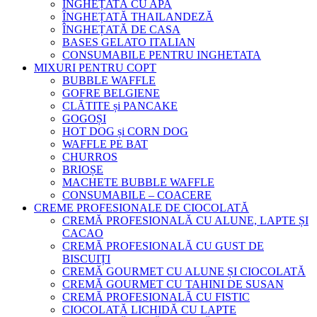
ÎNGHEȚATĂ CU APA
ÎNGHEȚATĂ THAILANDEZĂ
ÎNGHEȚATĂ DE CASA
BASES GELATO ITALIAN
CONSUMABILE PENTRU INGHETATA
MIXURI PENTRU COPT
BUBBLE WAFFLE
GOFRE BELGIENE
CLĂTITE și PANCAKE
GOGOȘI
HOT DOG și CORN DOG
WAFFLE PE BAT
CHURROS
BRIOȘE
MACHETE BUBBLE WAFFLE
CONSUMABILE – COACERE
CREME PROFESIONALE DE CIOCOLATĂ
CREMĂ PROFESIONALĂ CU ALUNE, LAPTE ȘI
CACAO
CREMĂ PROFESIONALĂ CU GUST DE
BISCUIȚI
CREMĂ GOURMET CU ALUNE ȘI CIOCOLATĂ
CREMĂ GOURMET CU TAHINI DE SUSAN
CREMĂ PROFESIONALĂ CU FISTIC
CIOCOLATĂ LICHIDĂ CU LAPTE