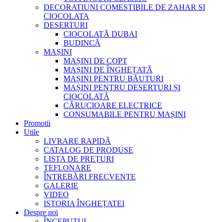
DECORATIUNI COMESTIBILE DE ZAHAR SI
CIOCOLATA
DESERTURI
CIOCOLATĂ DUBAI
BUDINCĂ
MAȘINI
MAȘINI DE COPT
MAȘINI DE ÎNGHEȚATĂ
MAȘINI PENTRU BĂUTURI
MAȘINI PENTRU DESERTURI ȘI
CIOCOLATĂ
CĂRUCIOARE ELECTRICE
CONSUMABILE PENTRU MAȘINI
Promotii
Utile
LIVRARE RAPIDĂ
CATALOG DE PRODUSE
LISTA DE PREȚURI
TEFLONARE
ÎNTREBĂRI FRECVENTE
GALERIE
VIDEO
ISTORIA ÎNGHEȚATEI
Despre noi
ÎNCEPUTUL