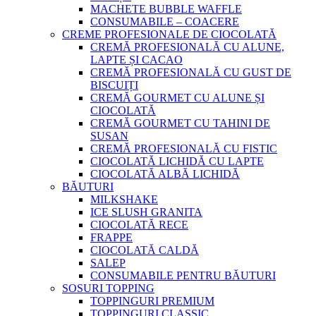
MACHETE BUBBLE WAFFLE
CONSUMABILE – COACERE
CREME PROFESIONALE DE CIOCOLATĂ
CREMĂ PROFESIONALĂ CU ALUNE,
LAPTE ȘI CACAO
CREMĂ PROFESIONALĂ CU GUST DE
BISCUIȚI
CREMĂ GOURMET CU ALUNE ȘI
CIOCOLATĂ
CREMĂ GOURMET CU TAHINI DE
SUSAN
CREMĂ PROFESIONALĂ CU FISTIC
CIOCOLATĂ LICHIDĂ CU LAPTE
CIOCOLATĂ ALBĂ LICHIDĂ
BĂUTURI
MILKSHAKE
ICE SLUSH GRANITA
CIOCOLATĂ RECE
FRAPPE
CIOCOLATĂ CALDĂ
SALEP
CONSUMABILE PENTRU BĂUTURI
SOSURI TOPPING
TOPPINGURI PREMIUM
TOPPINGURI CLASSIC