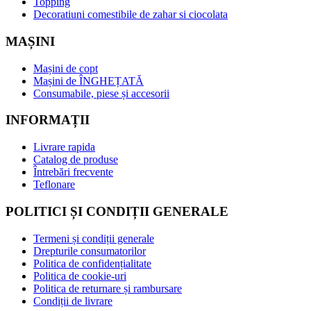
Topping
Decoratiuni comestibile de zahar si ciocolata
MAȘINI
Mașini de copt
Mașini de ÎNGHEȚATĂ
Consumabile, piese și accesorii
INFORMAȚII
Livrare rapida
Catalog de produse
Întrebări frecvente
Teflonare
POLITICI ȘI CONDIȚII GENERALE
Termeni și condiții generale
Drepturile consumatorilor
Politica de confidențialitate
Politica de cookie-uri
Politica de returnare și rambursare
Condiții de livrare