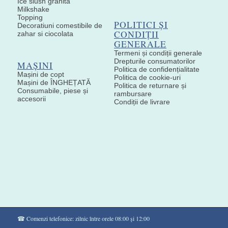
Ice slush granita
Milkshake
Topping
POLITICI ȘI
Decoratiuni comestibile de
CONDIȚII
zahar si ciocolata
GENERALE
Termeni și condiții generale
Drepturile consumatorilor
MAȘINI
Politica de confidențialitate
Mașini de copt
Politica de cookie-uri
Mașini de ÎNGHEȚATĂ
Politica de returnare și
Consumabile, piese și
rambursare
accesorii
Condiții de livrare
☎ Comenzi telefonice: zilnic între orele 08:00 și 12:00