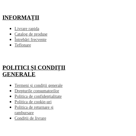
INFORMAȚII
Livrare rapida
Catalog de produse
Întrebări frecvente
Teflonare
POLITICI ȘI CONDIȚII
GENERALE
Termeni și condiții generale
Drepturile consumatorilor
Politica de confidențialitate
Politica de cookie-uri
Politica de returnare și
rambursare
Condiții de livrare