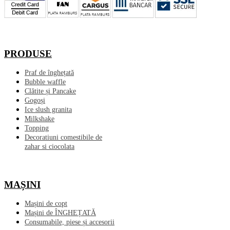
PRODUSE
Praf de înghețată
Bubble waffle
Clătite și Pancake
Gogoși
Ice slush granita
Milkshake
Topping
Decoratiuni comestibile de
zahar si ciocolata
MAȘINI
Mașini de copt
Mașini de ÎNGHEȚATĂ
Consumabile, piese și accesorii