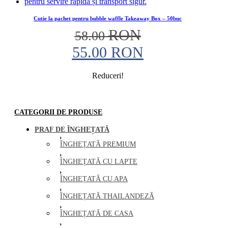
Cutie la pachet pentru bubble waffle Takeaway Box – 50buc
Prețul
RON
58.00
inițial
55.00
RON
a
Prețul
Reduceri!
fost:
curent
58.00 RON.
este:
CATEGORII DE PRODUSE
55.00 RON.
PRAF DE ÎNGHEȚATĂ
ÎNGHEȚATĂ PREMIUM
ÎNGHEȚATĂ CU LAPTE
ÎNGHEȚATĂ CU APA
ÎNGHEȚATĂ THAILANDEZĂ
ÎNGHEȚATĂ DE CASA