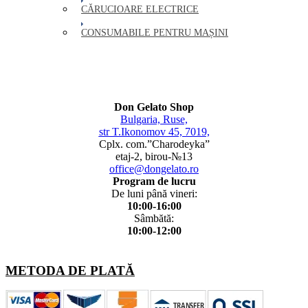
CĂRUCIOARE ELECTRICE
CONSUMABILE PENTRU MAȘINI
Don Gelato Shop
Bulgaria, Ruse,
str T.Ikonomov 45, 7019,
Cplx. com.”Charodeyka”
etaj-2, birou-№13
office@dongelato.ro
Program de lucru
De luni până vineri:
10:00-16:00
Sâmbătă:
10:00-12:00
METODA DE PLATĂ