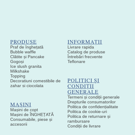
PRODUSE
INFORMAȚII
Praf de înghețată
Livrare rapida
Bubble waffle
Catalog de produse
Clătite și Pancake
Întrebări frecvente
Gogoși
Teflonare
Ice slush granita
Milkshake
Topping
POLITICI ȘI
Decoratiuni comestibile de
CONDIȚII
zahar si ciocolata
GENERALE
Termeni și condiții generale
Drepturile consumatorilor
MAȘINI
Politica de confidențialitate
Mașini de copt
Politica de cookie-uri
Mașini de ÎNGHEȚATĂ
Politica de returnare și
Consumabile, piese și
rambursare
accesorii
Condiții de livrare