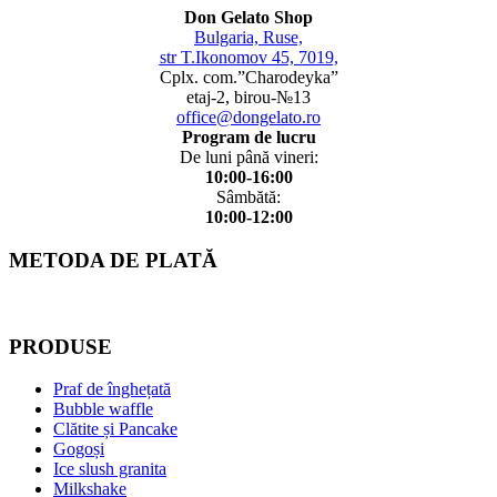
Don Gelato Shop
Bulgaria, Ruse,
str T.Ikonomov 45, 7019,
Cplx. com.”Charodeyka”
etaj-2, birou-№13
office@dongelato.ro
Program de lucru
De luni până vineri:
10:00-16:00
Sâmbătă:
10:00-12:00
METODA DE PLATĂ
PRODUSE
Praf de înghețată
Bubble waffle
Clătite și Pancake
Gogoși
Ice slush granita
Milkshake