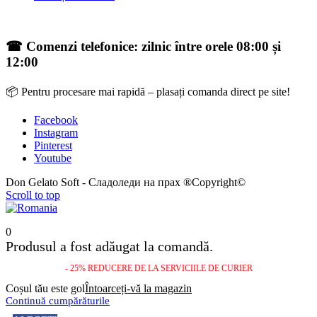
☎ Comenzi telefonice: zilnic între orele 08:00 și
12:00
📦 Pentru procesare mai rapidă – plasați comanda direct pe site!
Facebook
Instagram
Pinterest
Youtube
Don Gelato Soft - Сладоледи на прах ®Copyright©
Scroll to top
0
Produsul a fost adăugat la comandă.
- 25% REDUCERE DE LA SERVICIILE DE CURIER
Coșul tău este gol
Întoarceți-vă la magazin
Continuă cumpărăturile