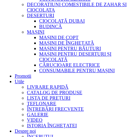
DECORATIUNI COMESTIBILE DE ZAHAR SI
CIOCOLATA
DESERTURI
CIOCOLATĂ DUBAI
BUDINCĂ
MAȘINI
MAȘINI DE COPT
MAȘINI DE ÎNGHEȚATĂ
MAȘINI PENTRU BĂUTURI
MAȘINI PENTRU DESERTURI ȘI
CIOCOLATĂ
CĂRUCIOARE ELECTRICE
CONSUMABILE PENTRU MAȘINI
Promotii
Utile
LIVRARE RAPIDĂ
CATALOG DE PRODUSE
LISTA DE PREȚURI
TEFLONARE
ÎNTREBĂRI FRECVENTE
GALERIE
VIDEO
ISTORIA ÎNGHEȚATEI
Despre noi
ÎNCEPUTUL