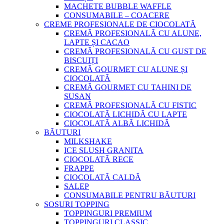
MACHETE BUBBLE WAFFLE
CONSUMABILE – COACERE
CREME PROFESIONALE DE CIOCOLATĂ
CREMĂ PROFESIONALĂ CU ALUNE,
LAPTE ȘI CACAO
CREMĂ PROFESIONALĂ CU GUST DE
BISCUIȚI
CREMĂ GOURMET CU ALUNE ȘI
CIOCOLATĂ
CREMĂ GOURMET CU TAHINI DE
SUSAN
CREMĂ PROFESIONALĂ CU FISTIC
CIOCOLATĂ LICHIDĂ CU LAPTE
CIOCOLATĂ ALBĂ LICHIDĂ
BĂUTURI
MILKSHAKE
ICE SLUSH GRANITA
CIOCOLATĂ RECE
FRAPPE
CIOCOLATĂ CALDĂ
SALEP
CONSUMABILE PENTRU BĂUTURI
SOSURI TOPPING
TOPPINGURI PREMIUM
TOPPINGURI CLASSIC