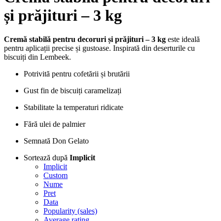
și prăjituri – 3 kg
Cremă stabilă pentru decoruri și prăjituri – 3 kg
este ideală
pentru aplicații precise și gustoase. Inspirată din deserturile cu
biscuiți din Lembeek.
Potrivită pentru cofetării și brutării
Gust fin de biscuiți caramelizați
Stabilitate la temperaturi ridicate
Fără ulei de palmier
Semnată Don Gelato
Sortează după
Implicit
Implicit
Custom
Nume
Pret
Data
Popularity (sales)
Average rating