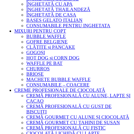
ÎNGHEȚATĂ CU APA
ÎNGHEȚATĂ THAILANDEZĂ
ÎNGHEȚATĂ DE CASA
BASES GELATO ITALIAN
CONSUMABILE PENTRU INGHETATA
MIXURI PENTRU COPT
BUBBLE WAFFLE
GOFRE BELGIENE
CLĂTITE și PANCAKE
GOGOȘI
HOT DOG și CORN DOG
WAFFLE PE BAT
CHURROS
BRIOȘE
MACHETE BUBBLE WAFFLE
CONSUMABILE – COACERE
CREME PROFESIONALE DE CIOCOLATĂ
CREMĂ PROFESIONALĂ CU ALUNE, LAPTE ȘI
CACAO
CREMĂ PROFESIONALĂ CU GUST DE
BISCUIȚI
CREMĂ GOURMET CU ALUNE ȘI CIOCOLATĂ
CREMĂ GOURMET CU TAHINI DE SUSAN
CREMĂ PROFESIONALĂ CU FISTIC
CIOCOLATĂ LICHIDĂ CU LAPTE