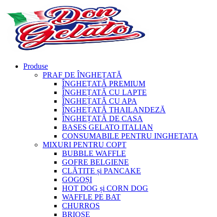
Produse
PRAF DE ÎNGHEȚATĂ
ÎNGHEȚATĂ PREMIUM
ÎNGHEȚATĂ CU LAPTE
ÎNGHEȚATĂ CU APA
ÎNGHEȚATĂ THAILANDEZĂ
ÎNGHEȚATĂ DE CASA
BASES GELATO ITALIAN
CONSUMABILE PENTRU INGHETATA
MIXURI PENTRU COPT
BUBBLE WAFFLE
GOFRE BELGIENE
CLĂTITE și PANCAKE
GOGOȘI
HOT DOG și CORN DOG
WAFFLE PE BAT
CHURROS
BRIOȘE