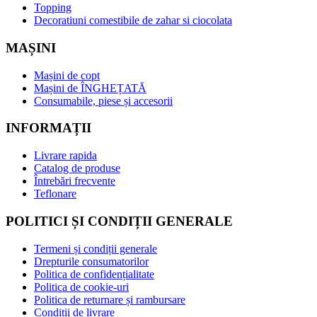
Topping
Decoratiuni comestibile de zahar si ciocolata
MAȘINI
Mașini de copt
Mașini de ÎNGHEȚATĂ
Consumabile, piese și accesorii
INFORMAȚII
Livrare rapida
Catalog de produse
Întrebări frecvente
Teflonare
POLITICI ȘI CONDIȚII GENERALE
Termeni și condiții generale
Drepturile consumatorilor
Politica de confidențialitate
Politica de cookie-uri
Politica de returnare și rambursare
Condiții de livrare