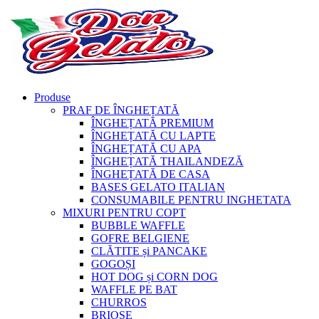
Produse
PRAF DE ÎNGHEȚATĂ
ÎNGHEȚATĂ PREMIUM
ÎNGHEȚATĂ CU LAPTE
ÎNGHEȚATĂ CU APA
ÎNGHEȚATĂ THAILANDEZĂ
ÎNGHEȚATĂ DE CASA
BASES GELATO ITALIAN
CONSUMABILE PENTRU INGHETATA
MIXURI PENTRU COPT
BUBBLE WAFFLE
GOFRE BELGIENE
CLĂTITE și PANCAKE
GOGOȘI
HOT DOG și CORN DOG
WAFFLE PE BAT
CHURROS
BRIOȘE