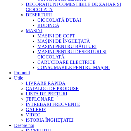
DECORATIUNI COMESTIBILE DE ZAHAR SI
CIOCOLATA
DESERTURI
CIOCOLATĂ DUBAI
BUDINCĂ
MAȘINI
MAȘINI DE COPT
MAȘINI DE ÎNGHEȚATĂ
MAȘINI PENTRU BĂUTURI
MAȘINI PENTRU DESERTURI ȘI
CIOCOLATĂ
CĂRUCIOARE ELECTRICE
CONSUMABILE PENTRU MAȘINI
Promotii
Utile
LIVRARE RAPIDĂ
CATALOG DE PRODUSE
LISTA DE PREȚURI
TEFLONARE
ÎNTREBĂRI FRECVENTE
GALERIE
VIDEO
ISTORIA ÎNGHEȚATEI
Despre noi
ÎNCEPUTUL