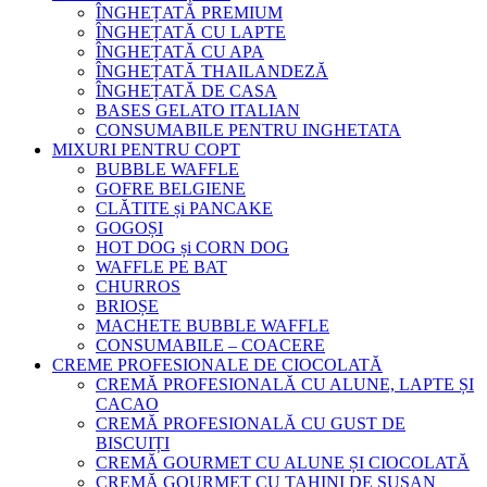
ÎNGHEȚATĂ PREMIUM
ÎNGHEȚATĂ CU LAPTE
ÎNGHEȚATĂ CU APA
ÎNGHEȚATĂ THAILANDEZĂ
ÎNGHEȚATĂ DE CASA
BASES GELATO ITALIAN
CONSUMABILE PENTRU INGHETATA
MIXURI PENTRU COPT
BUBBLE WAFFLE
GOFRE BELGIENE
CLĂTITE și PANCAKE
GOGOȘI
HOT DOG și CORN DOG
WAFFLE PE BAT
CHURROS
BRIOȘE
MACHETE BUBBLE WAFFLE
CONSUMABILE – COACERE
CREME PROFESIONALE DE CIOCOLATĂ
CREMĂ PROFESIONALĂ CU ALUNE, LAPTE ȘI
CACAO
CREMĂ PROFESIONALĂ CU GUST DE
BISCUIȚI
CREMĂ GOURMET CU ALUNE ȘI CIOCOLATĂ
CREMĂ GOURMET CU TAHINI DE SUSAN