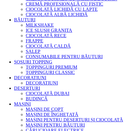
CREMĂ PROFESIONALĂ CU FISTIC
CIOCOLATĂ LICHIDĂ CU LAPTE
CIOCOLATĂ ALBĂ LICHIDĂ
BĂUTURI
MILKSHAKE
ICE SLUSH GRANITA
CIOCOLATĂ RECE
FRAPPE
CIOCOLATĂ CALDĂ
SALEP
CONSUMABILE PENTRU BĂUTURI
SOSURI TOPPING
TOPPINGURI PREMIUM
TOPPINGURI CLASSIC
DECORATIUNI
DECORATIUNI
DESERTURI
CIOCOLATĂ DUBAI
BUDINCĂ
MAȘINI
MAȘINI DE COPT
MAȘINI DE ÎNGHEȚATĂ
MAȘINI PENTRU DESERTURI ȘI CIOCOLATĂ
MAȘINI PENTRU BĂUTURI
CĂRUCIOARE ELECTRICE