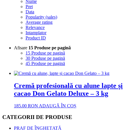
Nume
Pret
Data
Popularity (sales)
Average rating
Relevance
Intamplator
Product ID
Afisare
15 Produse pe pagină
15 Produse pe pagină
30 Produse pe pagină
45 Produse pe pagină
Cremă profesională cu alune lapte și
cacao Don Gelato Deluxe – 3 kg
185.00
RON
ADAUGĂ ÎN COȘ
CATEGORII DE PRODUSE
PRAF DE ÎNGHEȚATĂ