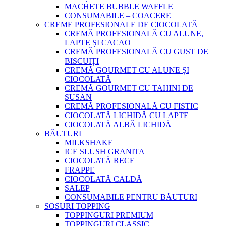
MACHETE BUBBLE WAFFLE
CONSUMABILE – COACERE
CREME PROFESIONALE DE CIOCOLATĂ
CREMĂ PROFESIONALĂ CU ALUNE,
LAPTE ȘI CACAO
CREMĂ PROFESIONALĂ CU GUST DE
BISCUIȚI
CREMĂ GOURMET CU ALUNE ȘI
CIOCOLATĂ
CREMĂ GOURMET CU TAHINI DE
SUSAN
CREMĂ PROFESIONALĂ CU FISTIC
CIOCOLATĂ LICHIDĂ CU LAPTE
CIOCOLATĂ ALBĂ LICHIDĂ
BĂUTURI
MILKSHAKE
ICE SLUSH GRANITA
CIOCOLATĂ RECE
FRAPPE
CIOCOLATĂ CALDĂ
SALEP
CONSUMABILE PENTRU BĂUTURI
SOSURI TOPPING
TOPPINGURI PREMIUM
TOPPINGURI CLASSIC