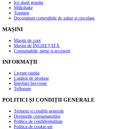
Ice slush granita
Milkshake
Topping
Decoratiuni comestibile de zahar si ciocolata
MAȘINI
Mașini de copt
Mașini de ÎNGHEȚATĂ
Consumabile, piese și accesorii
INFORMAȚII
Livrare rapida
Catalog de produse
Întrebări frecvente
Teflonare
POLITICI ȘI CONDIȚII GENERALE
Termeni și condiții generale
Drepturile consumatorilor
Politica de confidențialitate
Politica de cookie-uri