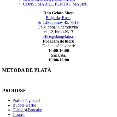
CONSUMABILE PENTRU MAȘINI
Don Gelato Shop
Bulgaria, Ruse,
str T.Ikonomov 45, 7019,
Cplx. com.”Charodeyka”
etaj-2, birou-№13
office@dongelato.ro
Program de lucru
De luni până vineri:
10:00-16:00
Sâmbătă:
10:00-12:00
METODA DE PLATĂ
PRODUSE
Praf de înghețată
Bubble waffle
Clătite și Pancake
Gogoși