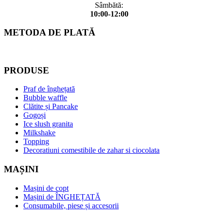
Sâmbătă:
10:00-12:00
METODA DE PLATĂ
PRODUSE
Praf de înghețată
Bubble waffle
Clătite și Pancake
Gogoși
Ice slush granita
Milkshake
Topping
Decoratiuni comestibile de zahar si ciocolata
MAȘINI
Mașini de copt
Mașini de ÎNGHEȚATĂ
Consumabile, piese și accesorii