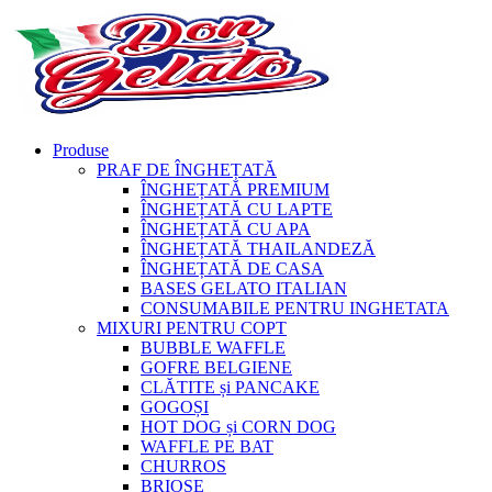
Produse
PRAF DE ÎNGHEȚATĂ
ÎNGHEȚATĂ PREMIUM
ÎNGHEȚATĂ CU LAPTE
ÎNGHEȚATĂ CU APA
ÎNGHEȚATĂ THAILANDEZĂ
ÎNGHEȚATĂ DE CASA
BASES GELATO ITALIAN
CONSUMABILE PENTRU INGHETATA
MIXURI PENTRU COPT
BUBBLE WAFFLE
GOFRE BELGIENE
CLĂTITE și PANCAKE
GOGOȘI
HOT DOG și CORN DOG
WAFFLE PE BAT
CHURROS
BRIOȘE