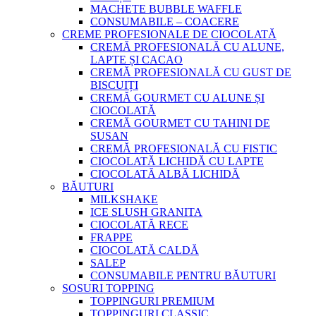
MACHETE BUBBLE WAFFLE
CONSUMABILE – COACERE
CREME PROFESIONALE DE CIOCOLATĂ
CREMĂ PROFESIONALĂ CU ALUNE,
LAPTE ȘI CACAO
CREMĂ PROFESIONALĂ CU GUST DE
BISCUIȚI
CREMĂ GOURMET CU ALUNE ȘI
CIOCOLATĂ
CREMĂ GOURMET CU TAHINI DE
SUSAN
CREMĂ PROFESIONALĂ CU FISTIC
CIOCOLATĂ LICHIDĂ CU LAPTE
CIOCOLATĂ ALBĂ LICHIDĂ
BĂUTURI
MILKSHAKE
ICE SLUSH GRANITA
CIOCOLATĂ RECE
FRAPPE
CIOCOLATĂ CALDĂ
SALEP
CONSUMABILE PENTRU BĂUTURI
SOSURI TOPPING
TOPPINGURI PREMIUM
TOPPINGURI CLASSIC