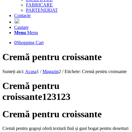
FABRICARE
PARTENERIAT
Contacte
Cautare
Menu
Menu
0
Shopping Cart
Cremă pentru croissante
Sunteți aici:
Acasa
1
/
Magazin
2
/
Etichete: Cremă pentru croissante
Cremă pentru
croissante123123
Cremă pentru croissante
Cremă
pentru
gogoși
oferă
textură
fină
și
gust
bogat
pentru
deserturi