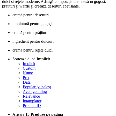
dulci
și
rețete
moderne.
Adaugă
compoziția
cremoasă
în
gogoși,
prăjituri
și
waffle
și
creează
deserturi
apetisante.
cremă
pentru
deserturi
umplutură
pentru
gogoși
cremă
pentru
prăjituri
ingredient
pentru
dulciuri
cremă
pentru
rețete
dulci
Sortează după
Implicit
Implicit
Custom
Nume
Pret
Data
Popularity (sales)
Average rating
Relevance
Intamplator
Product ID
Afisare
15 Produse pe pagină