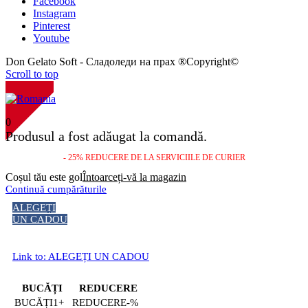
Facebook
Instagram
Pinterest
Youtube
Don Gelato Soft - Сладоледи на прах ®Copyright©
Scroll to top
NOU!
0
Produsul a fost adăugat la comandă.
- 25% REDUCERE DE LA SERVICIILE DE CURIER
Coșul tău este gol
Întoarceți-vă la magazin
Continuă cumpărăturile
ALEGEȚI
UN CADOU
Link to: ALEGEȚI UN CADOU
BUCĂȚI
REDUCERE
1+
-%