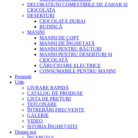
DECORATIUNI COMESTIBILE DE ZAHAR SI
CIOCOLATA
DESERTURI
CIOCOLATĂ DUBAI
BUDINCĂ
MAȘINI
MAȘINI DE COPT
MAȘINI DE ÎNGHEȚATĂ
MAȘINI PENTRU BĂUTURI
MAȘINI PENTRU DESERTURI ȘI
CIOCOLATĂ
CĂRUCIOARE ELECTRICE
CONSUMABILE PENTRU MAȘINI
Promotii
Utile
LIVRARE RAPIDĂ
CATALOG DE PRODUSE
LISTA DE PREȚURI
TEFLONARE
ÎNTREBĂRI FRECVENTE
GALERIE
VIDEO
ISTORIA ÎNGHEȚATEI
Despre noi
ÎNCEPUTUL