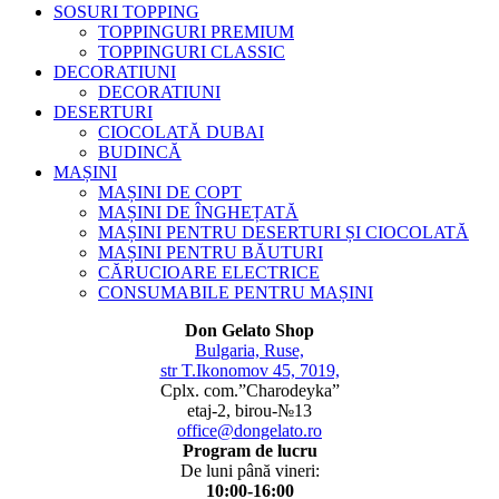
SOSURI TOPPING
TOPPINGURI PREMIUM
TOPPINGURI CLASSIC
DECORATIUNI
DECORATIUNI
DESERTURI
CIOCOLATĂ DUBAI
BUDINCĂ
MAȘINI
MAȘINI DE COPT
MAȘINI DE ÎNGHEȚATĂ
MAȘINI PENTRU DESERTURI ȘI CIOCOLATĂ
MAȘINI PENTRU BĂUTURI
CĂRUCIOARE ELECTRICE
CONSUMABILE PENTRU MAȘINI
Don Gelato Shop
Bulgaria, Ruse,
str T.Ikonomov 45, 7019,
Cplx. com.”Charodeyka”
etaj-2, birou-№13
office@dongelato.ro
Program de lucru
De luni până vineri:
10:00-16:00