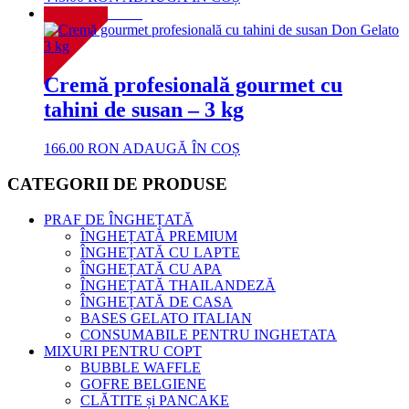
NOU!
Cremă profesională gourmet cu
tahini de susan – 3 kg
166.00
RON
ADAUGĂ ÎN COȘ
CATEGORII DE PRODUSE
PRAF DE ÎNGHEȚATĂ
ÎNGHEȚATĂ PREMIUM
ÎNGHEȚATĂ CU LAPTE
ÎNGHEȚATĂ CU APA
ÎNGHEȚATĂ THAILANDEZĂ
ÎNGHEȚATĂ DE CASA
BASES GELATO ITALIAN
CONSUMABILE PENTRU INGHETATA
MIXURI PENTRU COPT
BUBBLE WAFFLE
GOFRE BELGIENE
CLĂTITE și PANCAKE