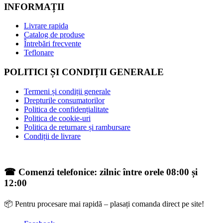
INFORMAȚII
Livrare rapida
Catalog de produse
Întrebări frecvente
Teflonare
POLITICI ȘI CONDIȚII GENERALE
Termeni și condiții generale
Drepturile consumatorilor
Politica de confidențialitate
Politica de cookie-uri
Politica de returnare și rambursare
Condiții de livrare
☎ Comenzi telefonice: zilnic între orele 08:00 și
12:00
📦 Pentru procesare mai rapidă – plasați comanda direct pe site!