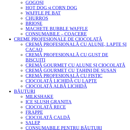
GOGOȘI
HOT DOG și CORN DOG
WAFFLE PE BAT
CHURROS
BRIOȘE
MACHETE BUBBLE WAFFLE
CONSUMABILE – COACERE
CREME PROFESIONALE DE CIOCOLATĂ
CREMĂ PROFESIONALĂ CU ALUNE, LAPTE ȘI
CACAO
CREMĂ PROFESIONALĂ CU GUST DE
BISCUIȚI
CREMĂ GOURMET CU ALUNE ȘI CIOCOLATĂ
CREMĂ GOURMET CU TAHINI DE SUSAN
CREMĂ PROFESIONALĂ CU FISTIC
CIOCOLATĂ LICHIDĂ CU LAPTE
CIOCOLATĂ ALBĂ LICHIDĂ
BĂUTURI
MILKSHAKE
ICE SLUSH GRANITA
CIOCOLATĂ RECE
FRAPPE
CIOCOLATĂ CALDĂ
SALEP
CONSUMABILE PENTRU BĂUTURI