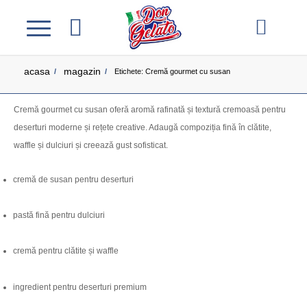
acasa
magazin
/
/
Etichete: Cremă gourmet cu susan
Cremă
gourmet
cu
susan
oferă
aromă
rafinată
și
textură
cremoasă
pentru
deserturi
moderne
și
rețete
creative.
Adaugă
compoziția
fină
în
clătite,
waffle
și
dulciuri
și
creează
gust
sofisticat.
cremă
de
susan
pentru
deserturi
pastă
fină
pentru
dulciuri
cremă
pentru
clătite
și
waffle
ingredient
pentru
deserturi
premium