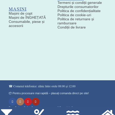
Termeni și condiții generale
Drepturile consumatorilor
MAȘINI
Politica de confidențialitate
Mașini de copt
Politica de cookie-uri
Mașini de ÎNGHEȚATĂ
Politica de returnare și
Consumabile, piese și
rambursare
accesorii
Condiții de livrare
☎ Comenzi telefonice: zilnic între orele 08:00 și 12:00
📦 Pentru procesare mai rapidă – plasați comanda direct pe site!
Don Gelato Soft - Сладоледи на прах ®Copyright©