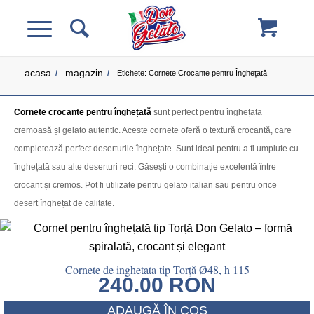
acasa
magazin
/
/
Etichete: Cornete Crocante pentru Înghețată
Cornete crocante pentru înghețată
sunt perfect pentru înghețata
cremoasă și gelato autentic. Aceste cornete oferă o textură crocantă, care
completează perfect deserturile înghețate. Sunt ideal pentru a fi umplute cu
înghețată sau alte deserturi reci. Găsești o combinație excelentă între
crocant și cremos. Pot fi utilizate pentru gelato italian sau pentru orice
desert înghețat de calitate.
Cornete de inghetata tip Torță Ø48, h 115
240.00
RON
ADAUGĂ ÎN COȘ