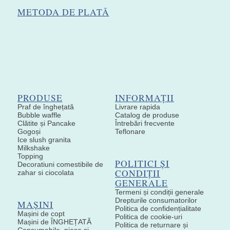
METODA DE PLATĂ
PRODUSE
INFORMAȚII
Praf de înghețată
Livrare rapida
Bubble waffle
Catalog de produse
Clătite și Pancake
Întrebări frecvente
Gogoși
Teflonare
Ice slush granita
Milkshake
Topping
POLITICI ȘI
Decoratiuni comestibile de
CONDIȚII
zahar si ciocolata
GENERALE
Termeni și condiții generale
Drepturile consumatorilor
MAȘINI
Politica de confidențialitate
Mașini de copt
Politica de cookie-uri
Mașini de ÎNGHEȚATĂ
Politica de returnare și