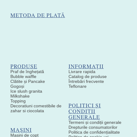
METODA DE PLATĂ
PRODUSE
INFORMAȚII
Praf de înghețată
Livrare rapida
Bubble waffle
Catalog de produse
Clătite și Pancake
Întrebări frecvente
Gogoși
Teflonare
Ice slush granita
Milkshake
Topping
POLITICI ȘI
Decoratiuni comestibile de
CONDIȚII
zahar si ciocolata
GENERALE
Termeni și condiții generale
Drepturile consumatorilor
MAȘINI
Politica de confidențialitate
Mașini de copt