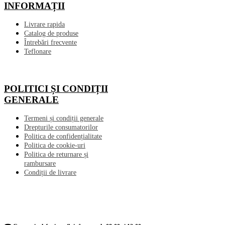
INFORMAȚII
Livrare rapida
Catalog de produse
Întrebări frecvente
Teflonare
POLITICI ȘI CONDIȚII
GENERALE
Termeni și condiții generale
Drepturile consumatorilor
Politica de confidențialitate
Politica de cookie-uri
Politica de returnare și
rambursare
Condiții de livrare