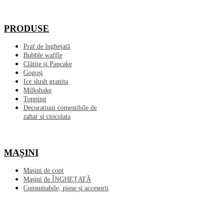
PRODUSE
Praf de înghețată
Bubble waffle
Clătite și Pancake
Gogoși
Ice slush granita
Milkshake
Topping
Decoratiuni comestibile de
zahar si ciocolata
MAȘINI
Mașini de copt
Mașini de ÎNGHEȚATĂ
Consumabile, piese și accesorii