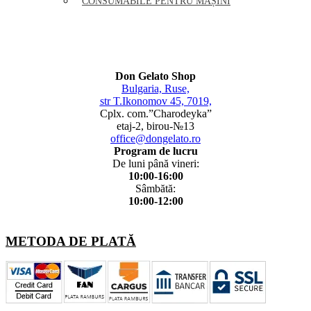
CONSUMABILE PENTRU MAȘINI
Don Gelato Shop
Bulgaria, Ruse,
str T.Ikonomov 45, 7019,
Cplx. com.”Charodeyka”
etaj-2, birou-№13
office@dongelato.ro
Program de lucru
De luni până vineri:
10:00-16:00
Sâmbătă:
10:00-12:00
METODA DE PLATĂ