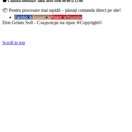
☎ Comenzi telefonice: zilnic între orele 08:00 și 12:00
📦 Pentru procesare mai rapidă – plasați comanda direct pe site!
Facebook
Instagram
Pinterest
Youtube
Don Gelato Soft - Сладоледи на прах ®Copyright©
Scroll to top