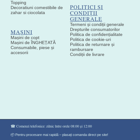
Topping
POLITICI ȘI
Decoratiuni comestibile de
CONDIȚII
zahar si ciocolata
GENERALE
Termeni și condiții generale
Drepturile consumatorilor
MAȘINI
Politica de confidențialitate
Mașini de copt
Politica de cookie-uri
Mașini de ÎNGHEȚATĂ
Politica de returnare și
Consumabile, piese și
rambursare
accesorii
Condiții de livrare
☎ Comenzi telefonice: zilnic între orele 08:00 și 12:00
📦 Pentru procesare mai rapidă – plasați comanda direct pe site!