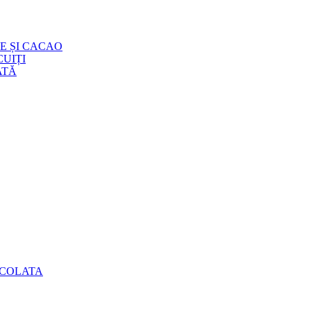
E ȘI CACAO
UIȚI
ATĂ
OCOLATA