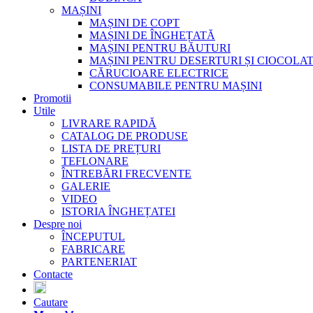
MAȘINI
MAȘINI DE COPT
MAȘINI DE ÎNGHEȚATĂ
MAȘINI PENTRU BĂUTURI
MAȘINI PENTRU DESERTURI ȘI CIOCOLA
CĂRUCIOARE ELECTRICE
CONSUMABILE PENTRU MAȘINI
Promotii
Utile
LIVRARE RAPIDĂ
CATALOG DE PRODUSE
LISTA DE PREȚURI
TEFLONARE
ÎNTREBĂRI FRECVENTE
GALERIE
VIDEO
ISTORIA ÎNGHEȚATEI
Despre noi
ÎNCEPUTUL
FABRICARE
PARTENERIAT
Contacte
Cautare