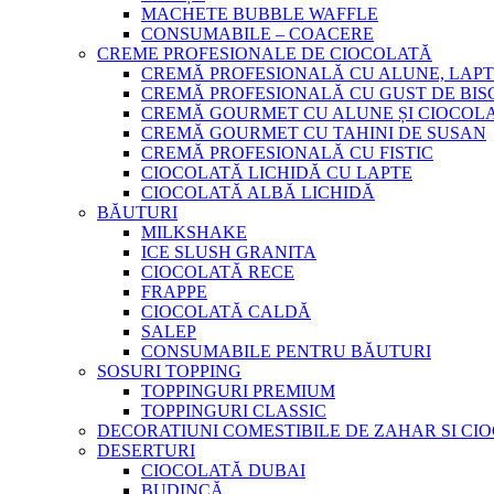
MACHETE BUBBLE WAFFLE
CONSUMABILE – COACERE
CREME PROFESIONALE DE CIOCOLATĂ
CREMĂ PROFESIONALĂ CU ALUNE, LAPT
CREMĂ PROFESIONALĂ CU GUST DE BISC
CREMĂ GOURMET CU ALUNE ȘI CIOCOL
CREMĂ GOURMET CU TAHINI DE SUSAN
CREMĂ PROFESIONALĂ CU FISTIC
CIOCOLATĂ LICHIDĂ CU LAPTE
CIOCOLATĂ ALBĂ LICHIDĂ
BĂUTURI
MILKSHAKE
ICE SLUSH GRANITA
CIOCOLATĂ RECE
FRAPPE
CIOCOLATĂ CALDĂ
SALEP
CONSUMABILE PENTRU BĂUTURI
SOSURI TOPPING
TOPPINGURI PREMIUM
TOPPINGURI CLASSIC
DECORATIUNI COMESTIBILE DE ZAHAR SI CI
DESERTURI
CIOCOLATĂ DUBAI
BUDINCĂ