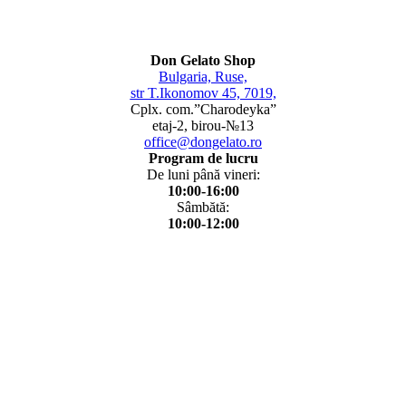
Don Gelato Shop
Bulgaria, Ruse,
str T.Ikonomov 45, 7019,
Cplx. com.”Charodeyka”
etaj-2, birou-№13
office@dongelato.ro
Program de lucru
De luni până vineri:
10:00-16:00
Sâmbătă:
10:00-12:00