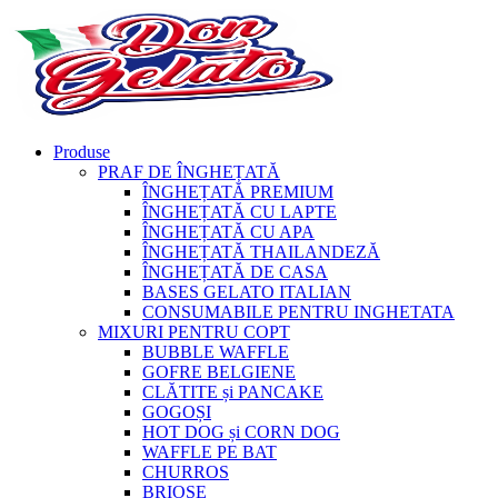
Produse
PRAF DE ÎNGHEȚATĂ
ÎNGHEȚATĂ PREMIUM
ÎNGHEȚATĂ CU LAPTE
ÎNGHEȚATĂ CU APA
ÎNGHEȚATĂ THAILANDEZĂ
ÎNGHEȚATĂ DE CASA
BASES GELATO ITALIAN
CONSUMABILE PENTRU INGHETATA
MIXURI PENTRU COPT
BUBBLE WAFFLE
GOFRE BELGIENE
CLĂTITE și PANCAKE
GOGOȘI
HOT DOG și CORN DOG
WAFFLE PE BAT
CHURROS
BRIOȘE