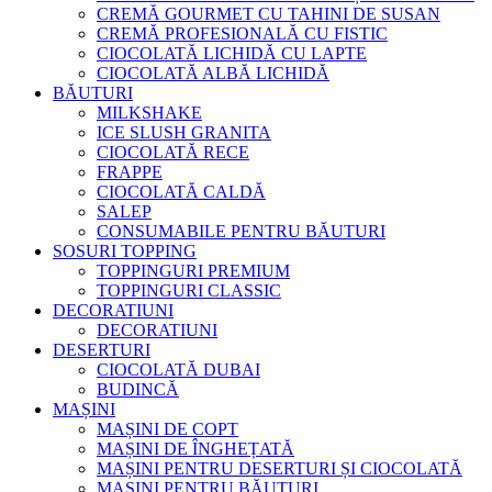
CREMĂ GOURMET CU TAHINI DE SUSAN
CREMĂ PROFESIONALĂ CU FISTIC
CIOCOLATĂ LICHIDĂ CU LAPTE
CIOCOLATĂ ALBĂ LICHIDĂ
BĂUTURI
MILKSHAKE
ICE SLUSH GRANITA
CIOCOLATĂ RECE
FRAPPE
CIOCOLATĂ CALDĂ
SALEP
CONSUMABILE PENTRU BĂUTURI
SOSURI TOPPING
TOPPINGURI PREMIUM
TOPPINGURI CLASSIC
DECORATIUNI
DECORATIUNI
DESERTURI
CIOCOLATĂ DUBAI
BUDINCĂ
MAȘINI
MAȘINI DE COPT
MAȘINI DE ÎNGHEȚATĂ
MAȘINI PENTRU DESERTURI ȘI CIOCOLATĂ
MAȘINI PENTRU BĂUTURI