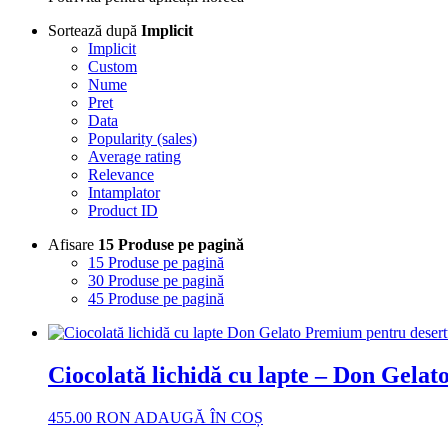
Sortează după
Implicit
Implicit
Custom
Nume
Pret
Data
Popularity (sales)
Average rating
Relevance
Intamplator
Product ID
Afisare
15 Produse pe pagină
15 Produse pe pagină
30 Produse pe pagină
45 Produse pe pagină
Ciocolată lichidă cu lapte – Don Gela
455.00
RON
ADAUGĂ ÎN COȘ