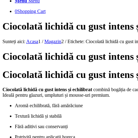
Menu
Menu
0
Shopping Cart
Ciocolată lichidă cu gust intens ș
Sunteți aici:
Acasa
1
/
Magazin
2
/
Etichete: Ciocolată lichidă cu gust in
Ciocolată lichidă cu gust intens 
Ciocolată lichidă cu gust intens ș
Ciocolată lichidă cu gust intens și echilibrat
combină bogăția de cacao
Ideală pentru glazuri, umpluturi și mousse-uri premium.
Aromă echilibrată, fără amărăciune
Textură lichidă și stabilă
Fără aditivi sau conservanți
Potrivită pentru aplicații horeca