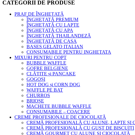
CATEGORII DE PRODUSE
PRAF DE ÎNGHEȚATĂ
ÎNGHEȚATĂ PREMIUM
ÎNGHEȚATĂ CU LAPTE
ÎNGHEȚATĂ CU APA
ÎNGHEȚATĂ THAILANDEZĂ
ÎNGHEȚATĂ DE CASA
BASES GELATO ITALIAN
CONSUMABILE PENTRU INGHETATA
MIXURI PENTRU COPT
BUBBLE WAFFLE
GOFRE BELGIENE
CLĂTITE și PANCAKE
GOGOȘI
HOT DOG și CORN DOG
WAFFLE PE BAT
CHURROS
BRIOȘE
MACHETE BUBBLE WAFFLE
CONSUMABILE – COACERE
CREME PROFESIONALE DE CIOCOLATĂ
CREMĂ PROFESIONALĂ CU ALUNE, LAPTE ȘI
CREMĂ PROFESIONALĂ CU GUST DE BISCUIȚI
CREMĂ GOURMET CU ALUNE ȘI CIOCOLATĂ