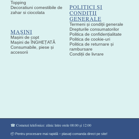
Topping
POLITICI ȘI
Decoratiuni comestibile de
CONDIȚII
zahar si ciocolata
GENERALE
Termeni și condiții generale
Drepturile consumatorilor
MAȘINI
Politica de confidențialitate
Mașini de copt
Politica de cookie-uri
Mașini de ÎNGHEȚATĂ
Politica de returnare și
Consumabile, piese și
rambursare
accesorii
Condiții de livrare
☎ Comenzi telefonice: zilnic între orele 08:00 și 12:00
📦 Pentru procesare mai rapidă – plasați comanda direct pe site!