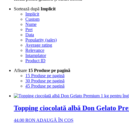
Sortează după
Implicit
Implicit
Custom
Nume
Pret
Data
Popularity (sales)
Average rating
Relevance
Intamplator
Product ID
Afisare
15 Produse pe pagină
15 Produse pe pagină
30 Produse pe pagină
45 Produse pe pagină
Topping ciocolată albă Don Gelato P
44.00
RON
ADAUGĂ ÎN COȘ