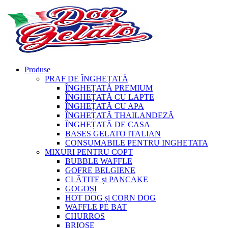
Produse
PRAF DE ÎNGHEȚATĂ
ÎNGHEȚATĂ PREMIUM
ÎNGHEȚATĂ CU LAPTE
ÎNGHEȚATĂ CU APA
ÎNGHEȚATĂ THAILANDEZĂ
ÎNGHEȚATĂ DE CASA
BASES GELATO ITALIAN
CONSUMABILE PENTRU INGHETATA
MIXURI PENTRU COPT
BUBBLE WAFFLE
GOFRE BELGIENE
CLĂTITE și PANCAKE
GOGOȘI
HOT DOG și CORN DOG
WAFFLE PE BAT
CHURROS
BRIOȘE