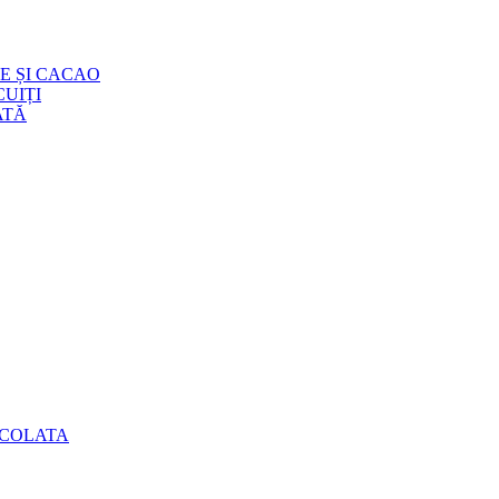
E ȘI CACAO
UIȚI
ATĂ
OCOLATA