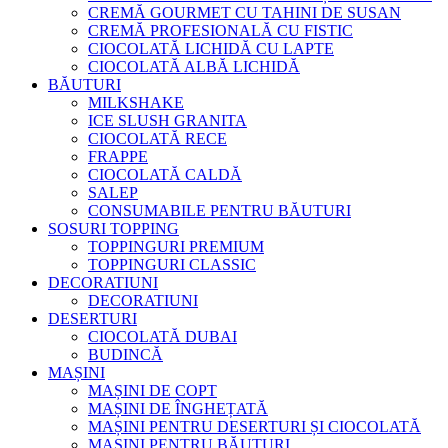
CREMĂ GOURMET CU TAHINI DE SUSAN
CREMĂ PROFESIONALĂ CU FISTIC
CIOCOLATĂ LICHIDĂ CU LAPTE
CIOCOLATĂ ALBĂ LICHIDĂ
BĂUTURI
MILKSHAKE
ICE SLUSH GRANITA
CIOCOLATĂ RECE
FRAPPE
CIOCOLATĂ CALDĂ
SALEP
CONSUMABILE PENTRU BĂUTURI
SOSURI TOPPING
TOPPINGURI PREMIUM
TOPPINGURI CLASSIC
DECORATIUNI
DECORATIUNI
DESERTURI
CIOCOLATĂ DUBAI
BUDINCĂ
MAȘINI
MAȘINI DE COPT
MAȘINI DE ÎNGHEȚATĂ
MAȘINI PENTRU DESERTURI ȘI CIOCOLATĂ
MAȘINI PENTRU BĂUTURI