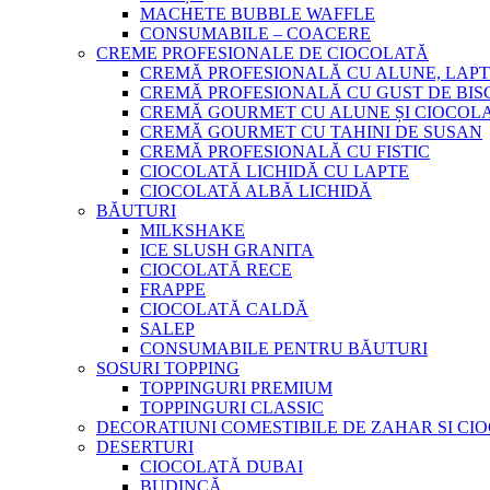
MACHETE BUBBLE WAFFLE
CONSUMABILE – COACERE
CREME PROFESIONALE DE CIOCOLATĂ
CREMĂ PROFESIONALĂ CU ALUNE, LAPT
CREMĂ PROFESIONALĂ CU GUST DE BISC
CREMĂ GOURMET CU ALUNE ȘI CIOCOL
CREMĂ GOURMET CU TAHINI DE SUSAN
CREMĂ PROFESIONALĂ CU FISTIC
CIOCOLATĂ LICHIDĂ CU LAPTE
CIOCOLATĂ ALBĂ LICHIDĂ
BĂUTURI
MILKSHAKE
ICE SLUSH GRANITA
CIOCOLATĂ RECE
FRAPPE
CIOCOLATĂ CALDĂ
SALEP
CONSUMABILE PENTRU BĂUTURI
SOSURI TOPPING
TOPPINGURI PREMIUM
TOPPINGURI CLASSIC
DECORATIUNI COMESTIBILE DE ZAHAR SI CI
DESERTURI
CIOCOLATĂ DUBAI
BUDINCĂ