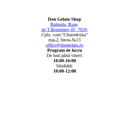
Don Gelato Shop
Bulgaria, Ruse,
str T.Ikonomov 45, 7019,
Cplx. com.”Charodeyka”
etaj-2, birou-№13
office@dongelato.ro
Program de lucru
De luni până vineri:
10:00-16:00
Sâmbătă:
10:00-12:00