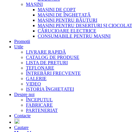
MAȘINI
MAȘINI DE COPT
MAȘINI DE ÎNGHEȚATĂ
MAȘINI PENTRU BĂUTURI
MAȘINI PENTRU DESERTURI ȘI CIOCOLA
CĂRUCIOARE ELECTRICE
CONSUMABILE PENTRU MAȘINI
Promotii
Utile
LIVRARE RAPIDĂ
CATALOG DE PRODUSE
LISTA DE PREȚURI
TEFLONARE
ÎNTREBĂRI FRECVENTE
GALERIE
VIDEO
ISTORIA ÎNGHEȚATEI
Despre noi
ÎNCEPUTUL
FABRICARE
PARTENERIAT
Contacte
Cautare