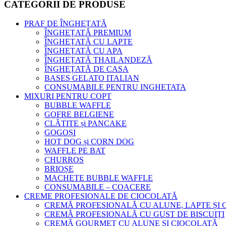
CATEGORII DE PRODUSE
PRAF DE ÎNGHEȚATĂ
ÎNGHEȚATĂ PREMIUM
ÎNGHEȚATĂ CU LAPTE
ÎNGHEȚATĂ CU APA
ÎNGHEȚATĂ THAILANDEZĂ
ÎNGHEȚATĂ DE CASA
BASES GELATO ITALIAN
CONSUMABILE PENTRU INGHETATA
MIXURI PENTRU COPT
BUBBLE WAFFLE
GOFRE BELGIENE
CLĂTITE și PANCAKE
GOGOȘI
HOT DOG și CORN DOG
WAFFLE PE BAT
CHURROS
BRIOȘE
MACHETE BUBBLE WAFFLE
CONSUMABILE – COACERE
CREME PROFESIONALE DE CIOCOLATĂ
CREMĂ PROFESIONALĂ CU ALUNE, LAPTE ȘI
CREMĂ PROFESIONALĂ CU GUST DE BISCUIȚI
CREMĂ GOURMET CU ALUNE ȘI CIOCOLATĂ