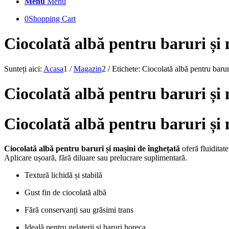
Menu
Menu
0
Shopping Cart
Ciocolată albă pentru baruri și 
Sunteți aici:
Acasa
1
/
Magazin
2
/
Etichete: Ciocolată albă pentru barur
Ciocolată albă pentru baruri și
Ciocolată albă pentru baruri și 
Ciocolată albă pentru baruri și mașini de înghețată
oferă fluiditate
Aplicare ușoară, fără diluare sau prelucrare suplimentară.
Textură lichidă și stabilă
Gust fin de ciocolată albă
Fără conservanți sau grăsimi trans
Ideală pentru gelaterii și baruri horeca