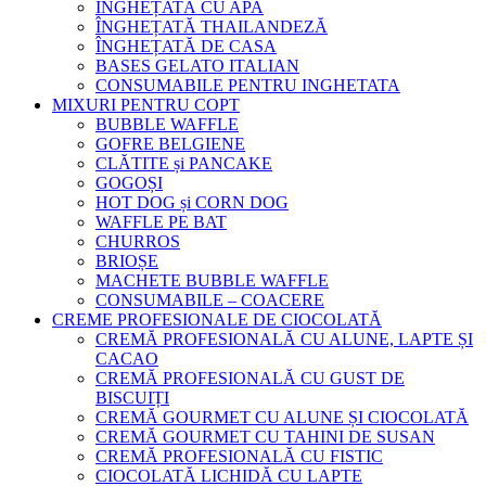
ÎNGHEȚATĂ CU APA
ÎNGHEȚATĂ THAILANDEZĂ
ÎNGHEȚATĂ DE CASA
BASES GELATO ITALIAN
CONSUMABILE PENTRU INGHETATA
MIXURI PENTRU COPT
BUBBLE WAFFLE
GOFRE BELGIENE
CLĂTITE și PANCAKE
GOGOȘI
HOT DOG și CORN DOG
WAFFLE PE BAT
CHURROS
BRIOȘE
MACHETE BUBBLE WAFFLE
CONSUMABILE – COACERE
CREME PROFESIONALE DE CIOCOLATĂ
CREMĂ PROFESIONALĂ CU ALUNE, LAPTE ȘI
CACAO
CREMĂ PROFESIONALĂ CU GUST DE
BISCUIȚI
CREMĂ GOURMET CU ALUNE ȘI CIOCOLATĂ
CREMĂ GOURMET CU TAHINI DE SUSAN
CREMĂ PROFESIONALĂ CU FISTIC
CIOCOLATĂ LICHIDĂ CU LAPTE