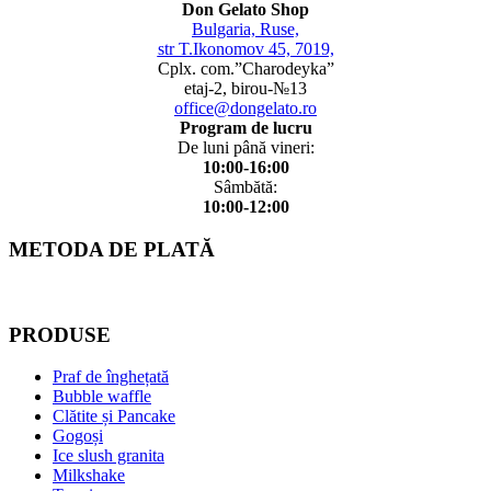
Don Gelato Shop
Bulgaria, Ruse,
str T.Ikonomov 45, 7019,
Cplx. com.”Charodeyka”
etaj-2, birou-№13
office@dongelato.ro
Program de lucru
De luni până vineri:
10:00-16:00
Sâmbătă:
10:00-12:00
METODA DE PLATĂ
PRODUSE
Praf de înghețată
Bubble waffle
Clătite și Pancake
Gogoși
Ice slush granita
Milkshake