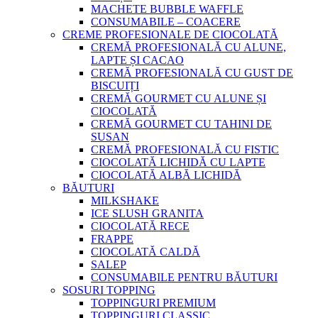
MACHETE BUBBLE WAFFLE
CONSUMABILE – COACERE
CREME PROFESIONALE DE CIOCOLATĂ
CREMĂ PROFESIONALĂ CU ALUNE,
LAPTE ȘI CACAO
CREMĂ PROFESIONALĂ CU GUST DE
BISCUIȚI
CREMĂ GOURMET CU ALUNE ȘI
CIOCOLATĂ
CREMĂ GOURMET CU TAHINI DE
SUSAN
CREMĂ PROFESIONALĂ CU FISTIC
CIOCOLATĂ LICHIDĂ CU LAPTE
CIOCOLATĂ ALBĂ LICHIDĂ
BĂUTURI
MILKSHAKE
ICE SLUSH GRANITA
CIOCOLATĂ RECE
FRAPPE
CIOCOLATĂ CALDĂ
SALEP
CONSUMABILE PENTRU BĂUTURI
SOSURI TOPPING
TOPPINGURI PREMIUM
TOPPINGURI CLASSIC