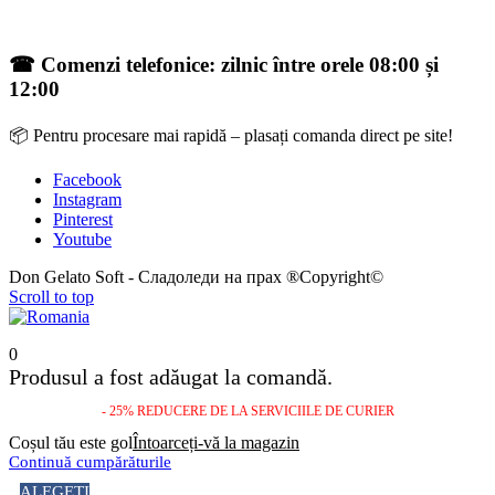
☎ Comenzi telefonice: zilnic între orele 08:00 și
12:00
📦 Pentru procesare mai rapidă – plasați comanda direct pe site!
Facebook
Instagram
Pinterest
Youtube
Don Gelato Soft - Сладоледи на прах ®Copyright©
Scroll to top
0
Produsul a fost adăugat la comandă.
- 25% REDUCERE DE LA SERVICIILE DE CURIER
Coșul tău este gol
Întoarceți-vă la magazin
Continuă cumpărăturile
ALEGEȚI