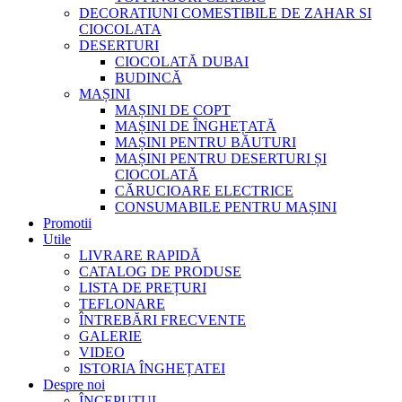
DECORATIUNI COMESTIBILE DE ZAHAR SI
CIOCOLATA
DESERTURI
CIOCOLATĂ DUBAI
BUDINCĂ
MAȘINI
MAȘINI DE COPT
MAȘINI DE ÎNGHEȚATĂ
MAȘINI PENTRU BĂUTURI
MAȘINI PENTRU DESERTURI ȘI
CIOCOLATĂ
CĂRUCIOARE ELECTRICE
CONSUMABILE PENTRU MAȘINI
Promotii
Utile
LIVRARE RAPIDĂ
CATALOG DE PRODUSE
LISTA DE PREȚURI
TEFLONARE
ÎNTREBĂRI FRECVENTE
GALERIE
VIDEO
ISTORIA ÎNGHEȚATEI
Despre noi
ÎNCEPUTUL