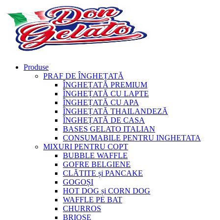
Produse
PRAF DE ÎNGHEȚATĂ
ÎNGHEȚATĂ PREMIUM
ÎNGHEȚATĂ CU LAPTE
ÎNGHEȚATĂ CU APA
ÎNGHEȚATĂ THAILANDEZĂ
ÎNGHEȚATĂ DE CASA
BASES GELATO ITALIAN
CONSUMABILE PENTRU INGHETATA
MIXURI PENTRU COPT
BUBBLE WAFFLE
GOFRE BELGIENE
CLĂTITE și PANCAKE
GOGOȘI
HOT DOG și CORN DOG
WAFFLE PE BAT
CHURROS
BRIOȘE