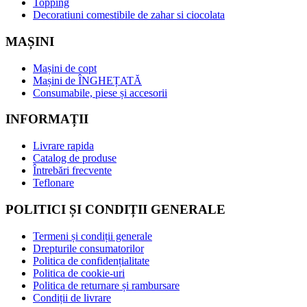
Topping
Decoratiuni comestibile de zahar si ciocolata
MAȘINI
Mașini de copt
Mașini de ÎNGHEȚATĂ
Consumabile, piese și accesorii
INFORMAȚII
Livrare rapida
Catalog de produse
Întrebări frecvente
Teflonare
POLITICI ȘI CONDIȚII GENERALE
Termeni și condiții generale
Drepturile consumatorilor
Politica de confidențialitate
Politica de cookie-uri
Politica de returnare și rambursare
Condiții de livrare