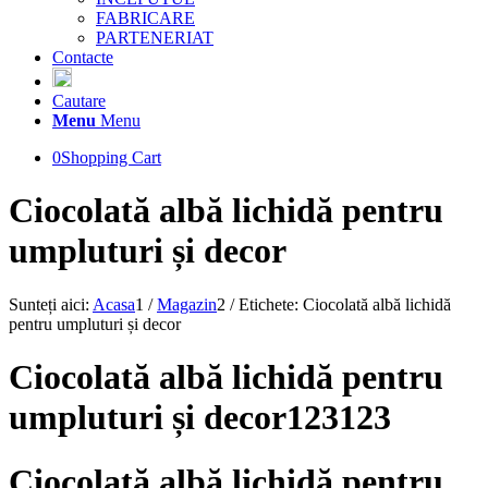
FABRICARE
PARTENERIAT
Contacte
Cautare
Menu
Menu
0
Shopping Cart
Ciocolată albă lichidă pentru
umpluturi și decor
Sunteți aici:
Acasa
1
/
Magazin
2
/
Etichete: Ciocolată albă lichidă
pentru umpluturi și decor
Ciocolată albă lichidă pentru
umpluturi și decor123123
Ciocolată albă lichidă pentru