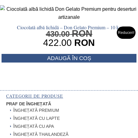
Ciocolată albă lichidă – Don Gelato Premium – 10 kg
RON
Prețul
430.00
Reduceri!
inițial
422.00
RON
a
Prețul
fost:
ADAUGĂ ÎN COȘ
curent
430.00 RO
este:
422.00 RON.
CATEGORII DE PRODUSE
PRAF DE ÎNGHEȚATĂ
ÎNGHEȚATĂ PREMIUM
ÎNGHEȚATĂ CU LAPTE
ÎNGHEȚATĂ CU APA
ÎNGHEȚATĂ THAILANDEZĂ