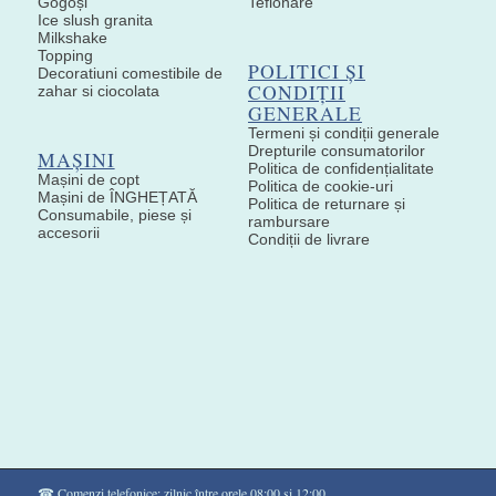
Gogoși
Teflonare
Ice slush granita
Milkshake
Topping
POLITICI ȘI
Decoratiuni comestibile de
CONDIȚII
zahar si ciocolata
GENERALE
Termeni și condiții generale
Drepturile consumatorilor
MAȘINI
Politica de confidențialitate
Mașini de copt
Politica de cookie-uri
Mașini de ÎNGHEȚATĂ
Politica de returnare și
Consumabile, piese și
rambursare
accesorii
Condiții de livrare
☎ Comenzi telefonice: zilnic între orele 08:00 și 12:00