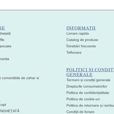
SE
INFORMAȚII
ghețată
Livrare rapida
fle
Catalog de produse
 Pancake
Întrebări frecvente
Teflonare
ranita
POLITICI ȘI CONDIȚ
GENERALE
i comestibile de zahar si
Termeni și condiții generale
Drepturile consumatorilor
Politica de confidențialitate
I
Politica de cookie-uri
copt
Politica de returnare și ramb
 ÎNGHEȚATĂ
Condiții de livrare