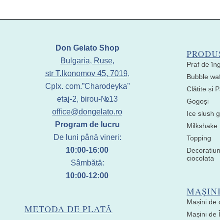
Don Gelato Shop
PRODU
Bulgaria, Ruse,
Praf de în
str T.Ikonomov 45, 7019,
Bubble waf
Cplx. com.”Charodeyka”
Clătite și
etaj-2, birou-№13
Gogoși
office@dongelato.ro
Ice slush g
Program de lucru
Milkshake
De luni până vineri:
Topping
10:00-16:00
Decoratiun
ciocolata
Sâmbătă:
10:00-12:00
MAȘIN
Mașini de 
METODA DE PLATĂ
Mașini de