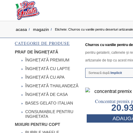
acasa
magazin
/
/
Etichete: Churros cu vanilie pentru deserturi artizanale
CATEGORII DE PRODUSE
Churros cu vanilie pentru de
PRAF DE ÎNGHEȚATĂ
pentru gelaterii, cafenele și 
ÎNGHEȚATĂ PREMIUM
artizanale de top cu acest mix
ÎNGHEȚATĂ CU LAPTE
Sortează după
Implicit
ÎNGHEȚATĂ CU APA
ÎNGHEȚATĂ THAILANDEZĂ
ÎNGHEȚATĂ DE CASA
Concentrat premix p
BASES GELATO ITALIAN
20.9
CONSUMABILE PENTRU
INGHETATA
ADAUGĂ
MIXURI PENTRU COPT
BUBBLE WAFFLE