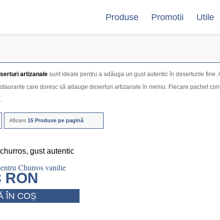
Produse
Promotii
Utile
serturi artizanale
sunt ideale pentru a adăuga un gust autentic în deserturile fine. A
restaurante care doresc să adauge deserturi artizanale în meniu. Fiecare pachet con
.
Afisare
15 Produse pe pagină
entru Churros vanilie
3
RON
 ÎN COȘ