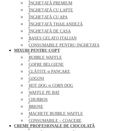
ÎNGHEȚATĂ PREMIUM
ÎNGHEȚATĂ CU LAPTE
ÎNGHEȚATĂ CU APA
ÎNGHEȚATĂ THAILANDEZĂ
ÎNGHEȚATĂ DE CASA
BASES GELATO ITALIAN
CONSUMABILE PENTRU INGHETATA
MIXURI PENTRU COPT
BUBBLE WAFFLE
GOFRE BELGIENE
CLĂTITE și PANCAKE
GOGOȘI
HOT DOG și CORN DOG
WAFFLE PE BAT
CHURROS
BRIOȘE
MACHETE BUBBLE WAFFLE
CONSUMABILE – COACERE
CREME PROFESIONALE DE CIOCOLATĂ