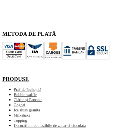
METODA DE PLATĂ
PRODUSE
Praf de înghețată
Bubble waffle
Clătite și Pancake
Gogoși
Ice slush granita
Milkshake
Topping
Decoratiuni comestibile de zahar si ciocolata