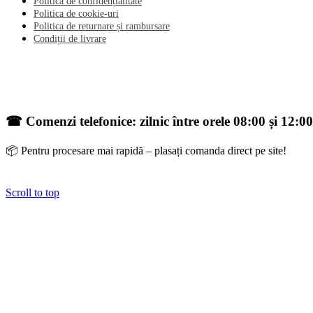
Politica de confidențialitate
Politica de cookie-uri
Politica de returnare și rambursare
Condiții de livrare
☎ Comenzi telefonice: zilnic între orele 08:00 și 12:00
📦 Pentru procesare mai rapidă – plasați comanda direct pe site!
Scroll to top