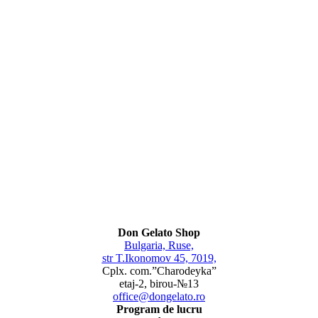
Don Gelato Shop
Bulgaria, Ruse,
str T.Ikonomov 45, 7019,
Cplx. com.”Charodeyka”
etaj-2, birou-№13
office@dongelato.ro
Program de lucru