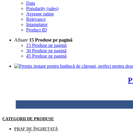
Data
Popularity (sales)
Average rating
Relevance
Intamplator
Product ID
Afisare
15 Produse pe pagină
15 Produse pe pagină
30 Produse pe pagină
45 Produse pe pagină
P
CATEGORII DE PRODUSE
PRAF DE ÎNGHEȚATĂ