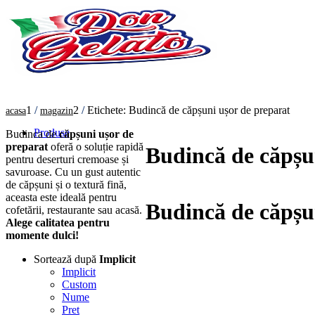
1
/
2
/
Etichete: Budincă de căpșuni ușor de preparat
acasa
magazin
Produse
Budinca de
căpșuni ușor de
preparat
oferă o soluție rapidă
Budincă de căpșu
pentru deserturi cremoase și
savuroase. Cu un gust autentic
de căpșuni și o textură fină,
aceasta este ideală pentru
Budincă de căpșu
cofetării, restaurante sau acasă.
Alege calitatea pentru
momente dulci!
Sortează după
Implicit
Implicit
Custom
Nume
Pret