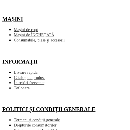
MAȘINI
Mașini de copt
Mașini de ÎNGHEȚATĂ
Consumabile, piese și accesorii
INFORMAȚII
Livrare rapida
Catalog de produse
Întrebări frecvente
Teflonare
POLITICI ȘI CONDIȚII GENERALE
Termeni și condiții generale
Drepturile consumatorilor