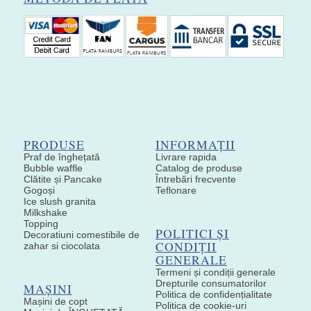
PRODUSE
INFORMAȚII
Praf de înghețată
Livrare rapida
Bubble waffle
Catalog de produse
Clătite și Pancake
Întrebări frecvente
Gogoși
Teflonare
Ice slush granita
Milkshake
Topping
POLITICI ȘI
Decoratiuni comestibile de
CONDIȚII
zahar si ciocolata
GENERALE
Termeni și condiții generale
Drepturile consumatorilor
MAȘINI
Politica de confidențialitate
Mașini de copt
Politica de cookie-uri