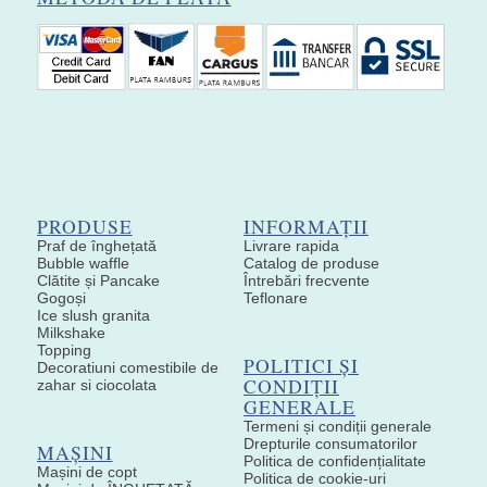
PRODUSE
INFORMAȚII
Praf de înghețată
Livrare rapida
Bubble waffle
Catalog de produse
Clătite și Pancake
Întrebări frecvente
Gogoși
Teflonare
Ice slush granita
Milkshake
Topping
POLITICI ȘI
Decoratiuni comestibile de
CONDIȚII
zahar si ciocolata
GENERALE
Termeni și condiții generale
Drepturile consumatorilor
MAȘINI
Politica de confidențialitate
Mașini de copt
Politica de cookie-uri