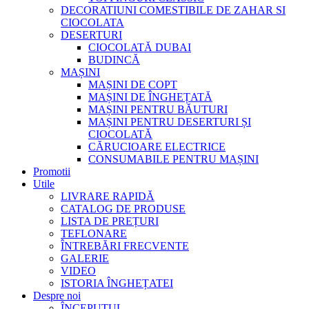
DECORATIUNI COMESTIBILE DE ZAHAR SI
CIOCOLATA
DESERTURI
CIOCOLATĂ DUBAI
BUDINCĂ
MAȘINI
MAȘINI DE COPT
MAȘINI DE ÎNGHEȚATĂ
MAȘINI PENTRU BĂUTURI
MAȘINI PENTRU DESERTURI ȘI
CIOCOLATĂ
CĂRUCIOARE ELECTRICE
CONSUMABILE PENTRU MAȘINI
Promotii
Utile
LIVRARE RAPIDĂ
CATALOG DE PRODUSE
LISTA DE PREȚURI
TEFLONARE
ÎNTREBĂRI FRECVENTE
GALERIE
VIDEO
ISTORIA ÎNGHEȚATEI
Despre noi
ÎNCEPUTUL