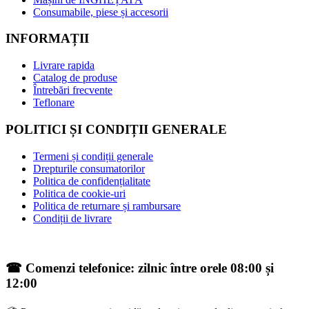
Consumabile, piese și accesorii
INFORMAȚII
Livrare rapida
Catalog de produse
Întrebări frecvente
Teflonare
POLITICI ȘI CONDIȚII GENERALE
Termeni și condiții generale
Drepturile consumatorilor
Politica de confidențialitate
Politica de cookie-uri
Politica de returnare și rambursare
Condiții de livrare
☎ Comenzi telefonice: zilnic între orele 08:00 și
12:00