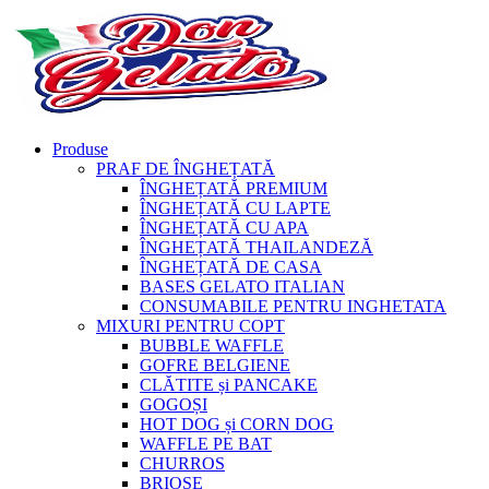
Produse
PRAF DE ÎNGHEȚATĂ
ÎNGHEȚATĂ PREMIUM
ÎNGHEȚATĂ CU LAPTE
ÎNGHEȚATĂ CU APA
ÎNGHEȚATĂ THAILANDEZĂ
ÎNGHEȚATĂ DE CASA
BASES GELATO ITALIAN
CONSUMABILE PENTRU INGHETATA
MIXURI PENTRU COPT
BUBBLE WAFFLE
GOFRE BELGIENE
CLĂTITE și PANCAKE
GOGOȘI
HOT DOG și CORN DOG
WAFFLE PE BAT
CHURROS
BRIOȘE