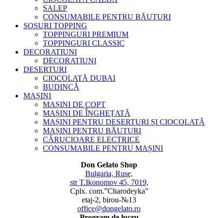
SALEP
CONSUMABILE PENTRU BĂUTURI
SOSURI TOPPING
TOPPINGURI PREMIUM
TOPPINGURI CLASSIC
DECORATIUNI
DECORATIUNI
DESERTURI
CIOCOLATĂ DUBAI
BUDINCĂ
MAȘINI
MAȘINI DE COPT
MAȘINI DE ÎNGHEȚATĂ
MAȘINI PENTRU DESERTURI ȘI CIOCOLATĂ
MAȘINI PENTRU BĂUTURI
CĂRUCIOARE ELECTRICE
CONSUMABILE PENTRU MAȘINI
Don Gelato Shop
Bulgaria, Ruse,
str T.Ikonomov 45, 7019,
Cplx. com.”Charodeyka”
etaj-2, birou-№13
office@dongelato.ro
Program de lucru