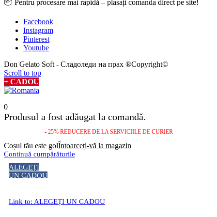
📦 Pentru procesare mai rapidă – plasați comanda direct pe site!
Facebook
Instagram
Pinterest
Youtube
Don Gelato Soft - Сладоледи на прах ®Copyright©
Scroll to top
+ CADOU
0
Produsul a fost adăugat la comandă.
- 25% REDUCERE DE LA SERVICIILE DE CURIER
Coșul tău este gol
Întoarceți-vă la magazin
Continuă cumpărăturile
ALEGEȚI
UN CADOU
Link to: ALEGEȚI UN CADOU