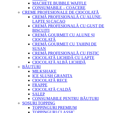
MACHETE BUBBLE WAFFLE
CONSUMABILE – COACERE
CREME PROFESIONALE DE CIOCOLATĂ
CREMĂ PROFESIONALĂ CU ALUNE,
LAPTE ȘI CACAO
CREMĂ PROFESIONALĂ CU GUST DE
BISCUIȚI
CREMĂ GOURMET CU ALUNE ȘI
CIOCOLATĂ
CREMĂ GOURMET CU TAHINI DE
SUSAN
CREMĂ PROFESIONALĂ CU FISTIC
CIOCOLATĂ LICHIDĂ CU LAPTE
CIOCOLATĂ ALBĂ LICHIDĂ
BĂUTURI
MILKSHAKE
ICE SLUSH GRANITA
CIOCOLATĂ RECE
FRAPPE
CIOCOLATĂ CALDĂ
SALEP
CONSUMABILE PENTRU BĂUTURI
SOSURI TOPPING
TOPPINGURI PREMIUM
TOPPINGURI CLASSIC