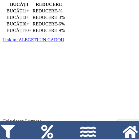
BUCĂȚI
REDUCERE
1+
-%
3+
-3%
6+
-6%
10+
-9%
Link to: ALEGEȚI UN CADOU
Calculeaza Livrarea