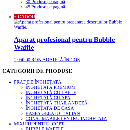
30 Produse pe pagină
45 Produse pe pagină
+ CADOU
Aparat profesional pentru Bubble
Waffle
1,050.00
RON
ADAUGĂ ÎN COȘ
CATEGORII DE PRODUSE
PRAF DE ÎNGHEȚATĂ
ÎNGHEȚATĂ PREMIUM
ÎNGHEȚATĂ CU LAPTE
ÎNGHEȚATĂ CU APA
ÎNGHEȚATĂ THAILANDEZĂ
ÎNGHEȚATĂ DE CASA
BASES GELATO ITALIAN
CONSUMABILE PENTRU INGHETATA
MIXURI PENTRU COPT
BUBBLE WAFFLE