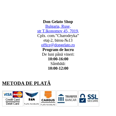
Don Gelato Shop
Bulgaria, Ruse,
str T.Ikonomov 45, 7019,
Cplx. com.”Charodeyka”
etaj-2, birou-№13
office@dongelato.ro
Program de lucru
De luni până vineri:
10:00-16:00
Sâmbătă:
10:00-12:00
METODA DE PLATĂ