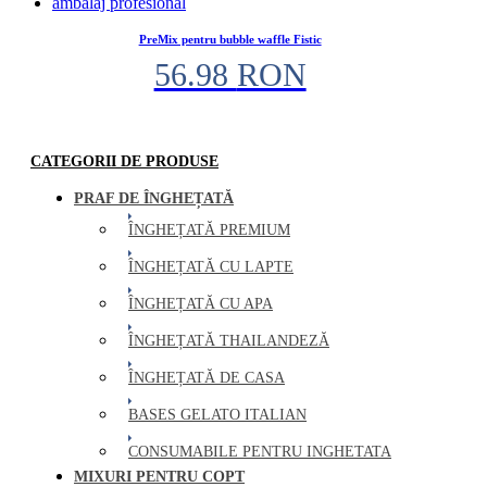
PreMix pentru bubble waffle Fistic
56.98
RON
CATEGORII DE PRODUSE
PRAF DE ÎNGHEȚATĂ
ÎNGHEȚATĂ PREMIUM
ÎNGHEȚATĂ CU LAPTE
ÎNGHEȚATĂ CU APA
ÎNGHEȚATĂ THAILANDEZĂ
ÎNGHEȚATĂ DE CASA
BASES GELATO ITALIAN
CONSUMABILE PENTRU INGHETATA
MIXURI PENTRU COPT