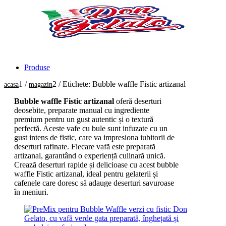
Produse
1
/
2
/
Etichete: Bubble waffle Fistic artizanal
acasa
magazin
Bubble waffle Fistic artizanal
oferă deserturi
deosebite, preparate manual cu ingrediente
premium pentru un gust autentic și o textură
perfectă. Aceste vafe cu bule sunt infuzate cu un
gust intens de fistic, care va impresiona iubitorii de
deserturi rafinate. Fiecare vafă este preparată
artizanal, garantând o experiență culinară unică.
Crează deserturi rapide și delicioase cu acest bubble
waffle Fistic artizanal, ideal pentru gelaterii și
cafenele care doresc să adauge deserturi savuroase
în meniuri.