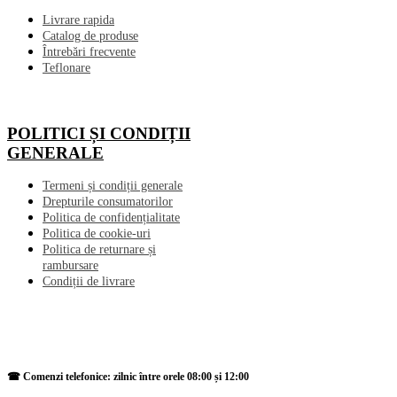
Livrare rapida
Catalog de produse
Întrebări frecvente
Teflonare
POLITICI ȘI CONDIȚII
GENERALE
Termeni și condiții generale
Drepturile consumatorilor
Politica de confidențialitate
Politica de cookie-uri
Politica de returnare și
rambursare
Condiții de livrare
☎ Comenzi telefonice: zilnic între orele 08:00 și 12:00