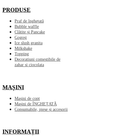
PRODUSE
Praf de înghețată
Bubble waffle
Clătite și Pancake
Gogoși
Ice slush granita
Milkshake
Topping
Decoratiuni comestibile de
zahar si ciocolata
MAȘINI
Mașini de copt
Mașini de ÎNGHEȚATĂ
Consumabile, piese și accesorii
INFORMAȚII