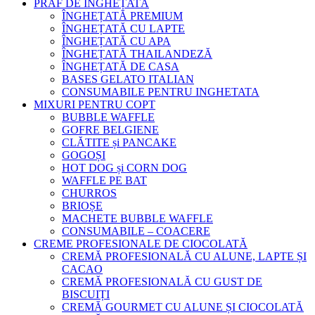
PRAF DE ÎNGHEȚATĂ
ÎNGHEȚATĂ PREMIUM
ÎNGHEȚATĂ CU LAPTE
ÎNGHEȚATĂ CU APA
ÎNGHEȚATĂ THAILANDEZĂ
ÎNGHEȚATĂ DE CASA
BASES GELATO ITALIAN
CONSUMABILE PENTRU INGHETATA
MIXURI PENTRU COPT
BUBBLE WAFFLE
GOFRE BELGIENE
CLĂTITE și PANCAKE
GOGOȘI
HOT DOG și CORN DOG
WAFFLE PE BAT
CHURROS
BRIOȘE
MACHETE BUBBLE WAFFLE
CONSUMABILE – COACERE
CREME PROFESIONALE DE CIOCOLATĂ
CREMĂ PROFESIONALĂ CU ALUNE, LAPTE ȘI
CACAO
CREMĂ PROFESIONALĂ CU GUST DE
BISCUIȚI
CREMĂ GOURMET CU ALUNE ȘI CIOCOLATĂ