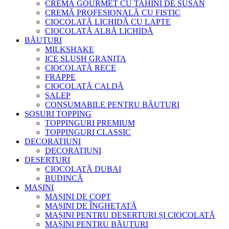
CREMĂ GOURMET CU TAHINI DE SUSAN
CREMĂ PROFESIONALĂ CU FISTIC
CIOCOLATĂ LICHIDĂ CU LAPTE
CIOCOLATĂ ALBĂ LICHIDĂ
BĂUTURI
MILKSHAKE
ICE SLUSH GRANITA
CIOCOLATĂ RECE
FRAPPE
CIOCOLATĂ CALDĂ
SALEP
CONSUMABILE PENTRU BĂUTURI
SOSURI TOPPING
TOPPINGURI PREMIUM
TOPPINGURI CLASSIC
DECORATIUNI
DECORATIUNI
DESERTURI
CIOCOLATĂ DUBAI
BUDINCĂ
MAȘINI
MAȘINI DE COPT
MAȘINI DE ÎNGHEȚATĂ
MAȘINI PENTRU DESERTURI ȘI CIOCOLATĂ
MAȘINI PENTRU BĂUTURI