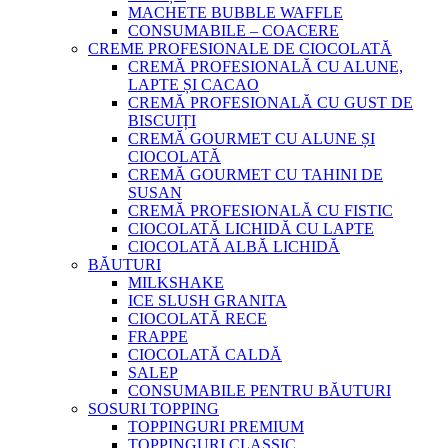
MACHETE BUBBLE WAFFLE
CONSUMABILE – COACERE
CREME PROFESIONALE DE CIOCOLATĂ
CREMĂ PROFESIONALĂ CU ALUNE,
LAPTE ȘI CACAO
CREMĂ PROFESIONALĂ CU GUST DE
BISCUIȚI
CREMĂ GOURMET CU ALUNE ȘI
CIOCOLATĂ
CREMĂ GOURMET CU TAHINI DE
SUSAN
CREMĂ PROFESIONALĂ CU FISTIC
CIOCOLATĂ LICHIDĂ CU LAPTE
CIOCOLATĂ ALBĂ LICHIDĂ
BĂUTURI
MILKSHAKE
ICE SLUSH GRANITA
CIOCOLATĂ RECE
FRAPPE
CIOCOLATĂ CALDĂ
SALEP
CONSUMABILE PENTRU BĂUTURI
SOSURI TOPPING
TOPPINGURI PREMIUM
TOPPINGURI CLASSIC