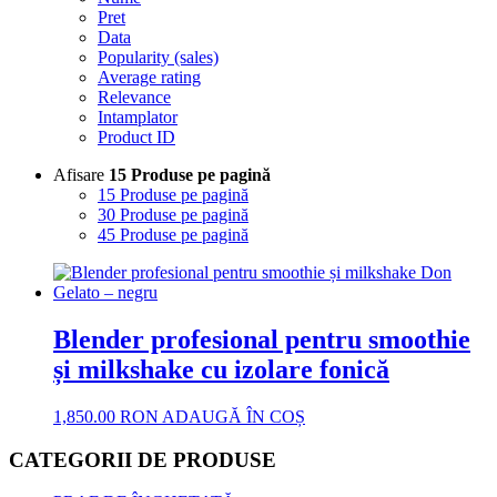
Pret
Data
Popularity (sales)
Average rating
Relevance
Intamplator
Product ID
Afisare
15 Produse pe pagină
15 Produse pe pagină
30 Produse pe pagină
45 Produse pe pagină
Blender profesional pentru smoothie
și milkshake cu izolare fonică
1,850.00
RON
ADAUGĂ ÎN COȘ
CATEGORII DE PRODUSE