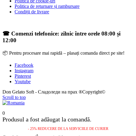
Politica de cookie-uri
Politica de returnare și rambursare
Condiții de livrare
☎ Comenzi telefonice: zilnic între orele 08:00 și
12:00
📦 Pentru procesare mai rapidă – plasați comanda direct pe site!
Facebook
Instagram
Pinterest
Youtube
Don Gelato Soft - Сладоледи на прах ®Copyright©
Scroll to top
0
Produsul a fost adăugat la comandă.
- 25% REDUCERE DE LA SERVICIILE DE CURIER