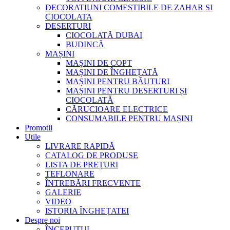
DECORATIUNI COMESTIBILE DE ZAHAR SI
CIOCOLATA
DESERTURI
CIOCOLATĂ DUBAI
BUDINCĂ
MAȘINI
MAȘINI DE COPT
MAȘINI DE ÎNGHEȚATĂ
MAȘINI PENTRU BĂUTURI
MAȘINI PENTRU DESERTURI ȘI
CIOCOLATĂ
CĂRUCIOARE ELECTRICE
CONSUMABILE PENTRU MAȘINI
Promotii
Utile
LIVRARE RAPIDĂ
CATALOG DE PRODUSE
LISTA DE PREȚURI
TEFLONARE
ÎNTREBĂRI FRECVENTE
GALERIE
VIDEO
ISTORIA ÎNGHEȚATEI
Despre noi
ÎNCEPUTUL