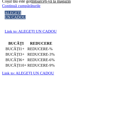
Coșul tău este gol
Întoarceți-vă la magazin
Continuă cumpărăturile
ALEGEȚI
UN CADOU
Link to: ALEGEȚI UN CADOU
BUCĂȚI
REDUCERE
1+
-%
3+
-3%
6+
-6%
10+
-9%
Link to: ALEGEȚI UN CADOU