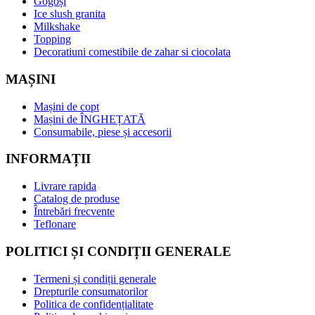
Gogoși
Ice slush granita
Milkshake
Topping
Decoratiuni comestibile de zahar si ciocolata
MAȘINI
Mașini de copt
Mașini de ÎNGHEȚATĂ
Consumabile, piese și accesorii
INFORMAȚII
Livrare rapida
Catalog de produse
Întrebări frecvente
Teflonare
POLITICI ȘI CONDIȚII GENERALE
Termeni și condiții generale
Drepturile consumatorilor
Politica de confidențialitate