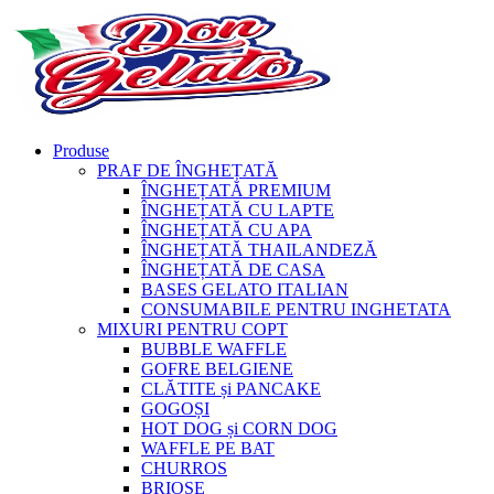
Produse
PRAF DE ÎNGHEȚATĂ
ÎNGHEȚATĂ PREMIUM
ÎNGHEȚATĂ CU LAPTE
ÎNGHEȚATĂ CU APA
ÎNGHEȚATĂ THAILANDEZĂ
ÎNGHEȚATĂ DE CASA
BASES GELATO ITALIAN
CONSUMABILE PENTRU INGHETATA
MIXURI PENTRU COPT
BUBBLE WAFFLE
GOFRE BELGIENE
CLĂTITE și PANCAKE
GOGOȘI
HOT DOG și CORN DOG
WAFFLE PE BAT
CHURROS
BRIOȘE