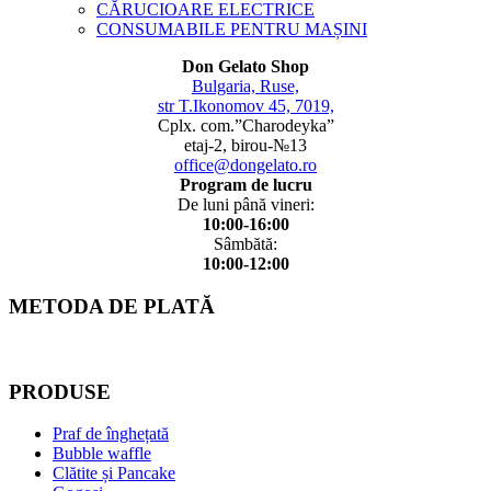
CĂRUCIOARE ELECTRICE
CONSUMABILE PENTRU MAȘINI
Don Gelato Shop
Bulgaria, Ruse,
str T.Ikonomov 45, 7019,
Cplx. com.”Charodeyka”
etaj-2, birou-№13
office@dongelato.ro
Program de lucru
De luni până vineri:
10:00-16:00
Sâmbătă:
10:00-12:00
METODA DE PLATĂ
PRODUSE
Praf de înghețată
Bubble waffle
Clătite și Pancake