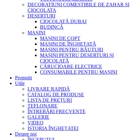
DECORATIUNI COMESTIBILE DE ZAHAR SI
CIOCOLATA
DESERTURI
CIOCOLATĂ DUBAI
BUDINCĂ
MAȘINI
MAȘINI DE COPT
MAȘINI DE ÎNGHEȚATĂ
MAȘINI PENTRU BĂUTURI
MAȘINI PENTRU DESERTURI ȘI
CIOCOLATĂ
CĂRUCIOARE ELECTRICE
CONSUMABILE PENTRU MAȘINI
Promotii
Utile
LIVRARE RAPIDĂ
CATALOG DE PRODUSE
LISTA DE PREȚURI
TEFLONARE
ÎNTREBĂRI FRECVENTE
GALERIE
VIDEO
ISTORIA ÎNGHEȚATEI
Despre noi
ÎNCEPUTUL