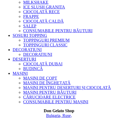
MILKSHAKE
ICE SLUSH GRANITA
CIOCOLATĂ RECE
FRAPPE
CIOCOLATĂ CALDĂ
SALEP
CONSUMABILE PENTRU BĂUTURI
SOSURI TOPPING
TOPPINGURI PREMIUM
TOPPINGURI CLASSIC
DECORATIUNI
DECORATIUNI
DESERTURI
CIOCOLATĂ DUBAI
BUDINCĂ
MAȘINI
MAȘINI DE COPT
MAȘINI DE ÎNGHEȚATĂ
MAȘINI PENTRU DESERTURI ȘI CIOCOLATĂ
MAȘINI PENTRU BĂUTURI
CĂRUCIOARE ELECTRICE
CONSUMABILE PENTRU MAȘINI
Don Gelato Shop
Bulgaria, Ruse,