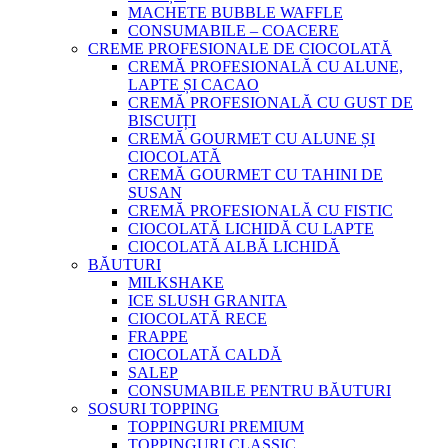
MACHETE BUBBLE WAFFLE
CONSUMABILE – COACERE
CREME PROFESIONALE DE CIOCOLATĂ
CREMĂ PROFESIONALĂ CU ALUNE,
LAPTE ȘI CACAO
CREMĂ PROFESIONALĂ CU GUST DE
BISCUIȚI
CREMĂ GOURMET CU ALUNE ȘI
CIOCOLATĂ
CREMĂ GOURMET CU TAHINI DE
SUSAN
CREMĂ PROFESIONALĂ CU FISTIC
CIOCOLATĂ LICHIDĂ CU LAPTE
CIOCOLATĂ ALBĂ LICHIDĂ
BĂUTURI
MILKSHAKE
ICE SLUSH GRANITA
CIOCOLATĂ RECE
FRAPPE
CIOCOLATĂ CALDĂ
SALEP
CONSUMABILE PENTRU BĂUTURI
SOSURI TOPPING
TOPPINGURI PREMIUM
TOPPINGURI CLASSIC