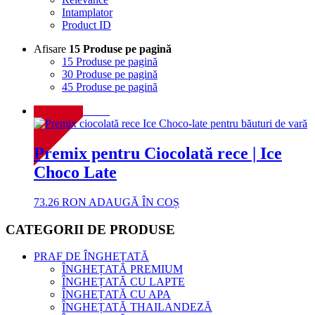
Intamplator
Product ID
Afisare
15 Produse pe pagină
15 Produse pe pagină
30 Produse pe pagină
45 Produse pe pagină
NOU!
Premix pentru Ciocolată rece | Ice
Choco Late
73.26
RON
ADAUGĂ ÎN COȘ
CATEGORII DE PRODUSE
PRAF DE ÎNGHEȚATĂ
ÎNGHEȚATĂ PREMIUM
ÎNGHEȚATĂ CU LAPTE
ÎNGHEȚATĂ CU APA
ÎNGHEȚATĂ THAILANDEZĂ