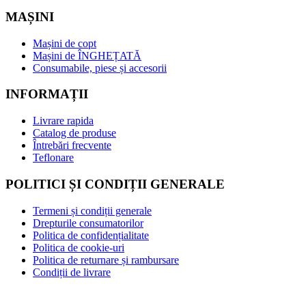
MAȘINI
Mașini de copt
Mașini de ÎNGHEȚATĂ
Consumabile, piese și accesorii
INFORMAȚII
Livrare rapida
Catalog de produse
Întrebări frecvente
Teflonare
POLITICI ȘI CONDIȚII GENERALE
Termeni și condiții generale
Drepturile consumatorilor
Politica de confidențialitate
Politica de cookie-uri
Politica de returnare și rambursare
Condiții de livrare