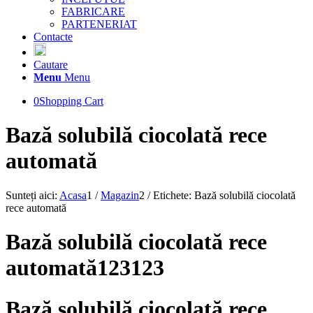
FABRICARE
PARTENERIAT
Contacte
Cautare
Menu
Menu
0
Shopping Cart
Bază solubilă ciocolată rece
automată
Sunteți aici:
Acasa
1
/
Magazin
2
/
Etichete: Bază solubilă ciocolată
rece automată
Bază solubilă ciocolată rece
automată123123
Bază solubilă ciocolată rece