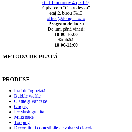
str T.Ikonomov 45, 7019,
Cplx. com.”Charodeyka”
etaj-2, birou-№13
office@dongelato.ro
Program de lucru
De luni până vineri:
10:00-16:00
Sâmbătă:
10:00-12:00
METODA DE PLATĂ
PRODUSE
Praf de înghețată
Bubble waffle
Clătite și Pancake
Gogoși
Ice slush granita
Milkshake
Topping
Decoratiuni comestibile de zahar si ciocolata