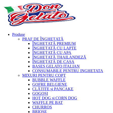
Produse
PRAF DE ÎNGHEȚATĂ
ÎNGHEȚATĂ PREMIUM
ÎNGHEȚATĂ CU LAPTE
ÎNGHEȚATĂ CU APA
ÎNGHEȚATĂ THAILANDEZĂ
ÎNGHEȚATĂ DE CASA
BASES GELATO ITALIAN
CONSUMABILE PENTRU INGHETATA
MIXURI PENTRU COPT
BUBBLE WAFFLE
GOFRE BELGIENE
CLĂTITE și PANCAKE
GOGOȘI
HOT DOG și CORN DOG
WAFFLE PE BAT
CHURROS
BRIOȘE