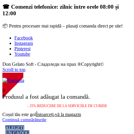
☎ Comenzi telefonice: zilnic între orele 08:00 și
12:00
📦 Pentru procesare mai rapidă – plasați comanda direct pe site!
Facebook
Instagram
Pinterest
Youtube
Don Gelato Soft - Сладоледи на прах ®Copyright©
Scroll to top
NOU!
0
Produsul a fost adăugat la comandă.
- 25% REDUCERE DE LA SERVICIILE DE CURIER
Coșul tău este gol
Întoarceți-vă la magazin
Continuă cumpărăturile
ALEGEȚI
UN CADOU