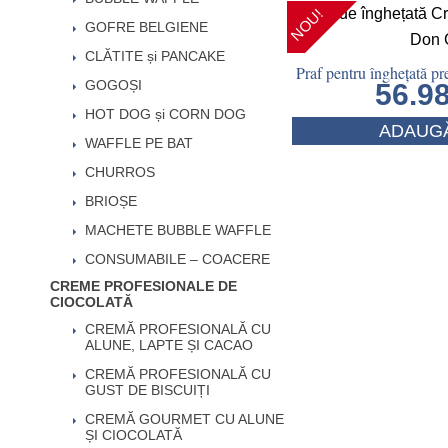
NOU!
GOFRE BELGIENE
CLĂTITE și PANCAKE
Praf pentru înghețată p
GOGOȘI
56.9
HOT DOG și CORN DOG
ADAUGĂ
WAFFLE PE BAT
CHURROS
BRIOȘE
MACHETE BUBBLE WAFFLE
CONSUMABILE – COACERE
CREME PROFESIONALE DE
CIOCOLATĂ
CREMĂ PROFESIONALĂ CU
ALUNE, LAPTE ȘI CACAO
CREMĂ PROFESIONALĂ CU
GUST DE BISCUIȚI
CREMĂ GOURMET CU ALUNE
ȘI CIOCOLATĂ