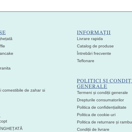
SE
INFORMAȚII
ghețată
Livrare rapida
fle
Catalog de produse
 Pancake
Întrebări frecvente
Teflonare
ranita
POLITICI ȘI CONDIȚ
GENERALE
i comestibile de zahar si
Termeni și condiții generale
Drepturile consumatorilor
Politica de confidențialitate
I
Politica de cookie-uri
copt
Politica de returnare și ramb
 ÎNGHEȚATĂ
Condiții de livrare