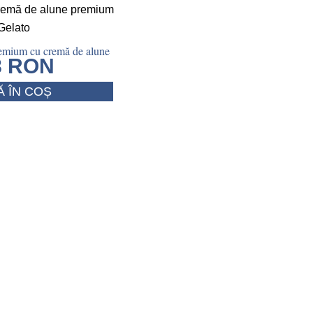
remium cu cremă de alune
8
RON
 ÎN COȘ