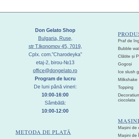
Don Gelato Shop
PRODU
Bulgaria, Ruse,
Praf de în
str T.Ikonomov 45, 7019,
Bubble waf
Cplx. com.”Charodeyka”
Clătite și
etaj-2, birou-№13
Gogoși
office@dongelato.ro
Ice slush g
Program de lucru
Milkshake
De luni până vineri:
Topping
10:00-16:00
Decoratiun
ciocolata
Sâmbătă:
10:00-12:00
MAȘIN
Mașini de 
METODA DE PLATĂ
Mașini de