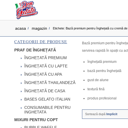
acasa
magazin
/
/
Etichete: Bază premium pentru înghețată cu cremă de
CATEGORII DE PRODUSE
Bază premium pentru înghețată
PRAF DE ÎNGHEȚATĂ
servirea rapidă în spații cu ac
ÎNGHEȚATĂ PREMIUM
înghețată premium
ÎNGHEȚATĂ CU LAPTE
bază pentru înghețată
ÎNGHEȚATĂ CU APA
gust de alune
ÎNGHEȚATĂ THAILANDEZĂ
textură fină
ÎNGHEȚATĂ DE CASA
produs profesional
BASES GELATO ITALIAN
CONSUMABILE PENTRU
INGHETATA
Sortează după
Implicit
MIXURI PENTRU COPT
BUBBLE WAFFLE