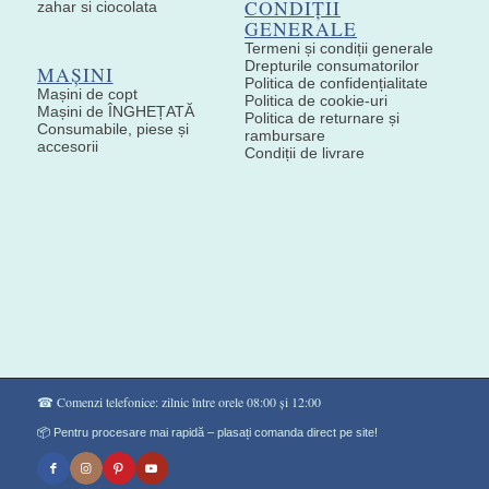
CONDIȚII
zahar si ciocolata
GENERALE
Termeni și condiții generale
Drepturile consumatorilor
MAȘINI
Politica de confidențialitate
Mașini de copt
Politica de cookie-uri
Mașini de ÎNGHEȚATĂ
Politica de returnare și
Consumabile, piese și
rambursare
accesorii
Condiții de livrare
☎ Comenzi telefonice: zilnic între orele 08:00 și 12:00
📦 Pentru procesare mai rapidă – plasați comanda direct pe site!