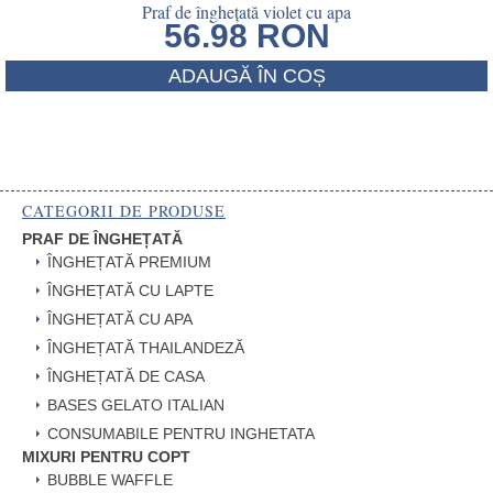
Praf de înghețată violet cu apa
56.98
RON
ADAUGĂ ÎN COȘ
CATEGORII DE PRODUSE
PRAF DE ÎNGHEȚATĂ
ÎNGHEȚATĂ PREMIUM
ÎNGHEȚATĂ CU LAPTE
ÎNGHEȚATĂ CU APA
ÎNGHEȚATĂ THAILANDEZĂ
ÎNGHEȚATĂ DE CASA
BASES GELATO ITALIAN
CONSUMABILE PENTRU INGHETATA
MIXURI PENTRU COPT
BUBBLE WAFFLE